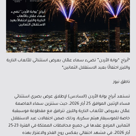
*أبراج “بوابة الأردن” تضيء سماء عمّان بعرض استثنائي للألعاب النارية
والليزر احتفالًا بعيد الاستقلال الثمانين*
ناطق نيوز
تستعد أبراج بوابة الأردن (السادس) لإطلاق عرض بصري استثنائي
مساء الإثنين الموافق 25 أيار 2026، حيث ستتزين سماء العاصمة
عمّان بعروض للألعاب النارية والليزر، تترافق مع مقطوعة موسيقية
خاصة للموسيقار هيثم سكرية، وذلك ضمن احتفالات عيد الاستقلال
الثمانين المزمع عقدها في جميع محافظات المملكة في الفترة 23-25
أيار 2026، في مشهد احتفالي يعكس روح الفخر والاعتزاز بهذه