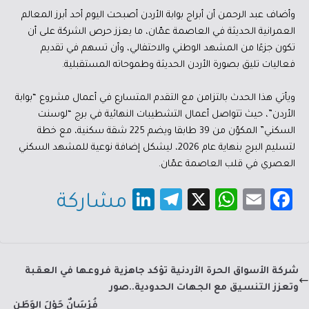
وأضاف عبد الرحمن أن أبراج بوابة الأردن أصبحت اليوم أحد أبرز المعالم
العمرانية الحديثة في العاصمة عمّان، ما يعزز حرص الشركة على أن
تكون جزءًا من المشهد الوطني والاحتفالي، وأن تسهم في تقديم
فعاليات تليق بصورة الأردن الحديثة وطموحاته المستقبلية.
ويأتي هذا الحدث بالتزامن مع التقدم المتسارع في أعمال مشروع “بوابة
الأردن”، حيث تتواصل أعمال التشطيبات النهائية في برج “لوسنت
السكني” المكوّن من 39 طابقا ويضم 225 شقة سكنية، مع خطة
لتسليم البرج بنهاية عام 2026، ليشكل إضافة نوعية للمشهد السكني
العصري في قلب العاصمة عمّان.
Li
Te
X
W
E
Fa
مشاركة
nk
le
h
m
c
e
gr
at
ail
e
dI
a
sA
b
شركة الأسواق الحرة الأردنية تؤكد جاهزية فروعها في العقبة
n
m
p
o
وتعزز التنسيق مع الجهات الحدودية..صور
فُرْسَانٌ حَوْلَ الوَطَنِ