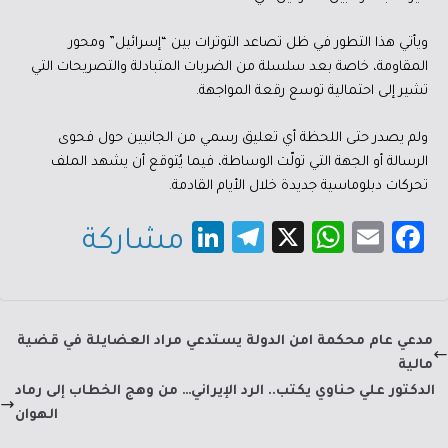
ويأتي هذا التطور في ظل تصاعد التوترات بين “إسرائيل” ومحور
المقاومة، خاصة بعد سلسلة من الضربات المتبادلة والتصريحات التي
تشير إلى احتمالية توسع رقعة المواجهة.
ولم يصدر حتى اللحظة أي تعليق رسمي من الجانبين حول فحوى
الرسالة أو الجهة التي تولّت الوساطة، فيما يُتوقع أن يشهد الملف
تحركات دبلوماسية جديدة خلال الأيام القادمة.
Li
Te
X
W
E
Fa
مشاركة
nk
le
h
m
c
e
gr
at
ail
e
dI
a
sA
b
مدعي عام محكمة امن الدولة يستدعي مراد العضايلة في قضية
n
m
p
o
مالية
p
ok
الدكتور علي حناوي يكتب.. الرد الإيراني… من وهج الخطاب إلى رماد
الهوان