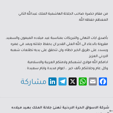
من مقام حضرة صاحب الجلالة الهاشمية الملك عبدالله الثاني
المعظم حفظه الله.
بأصدق ايات التهاني والتبريكات بمناسبة عيد ميلاده الميمون والسعيد.
مقرونة بالدعاء الى الله العلي القدير ان يحفظ جلالته ويمد في عمره
ويسدد على طريق الخير خطاه وان تتحقق على يديه تطلعات شعبه
الاردني العزيز.
ادامكم الله مولاي لشعبكم ولامتكم العربية والاسلامية.
وكل عام وجلالتكم بألف خير ، اعوام مديدة وايام سعيدة .
Li
Te
X
W
E
Fa
مشاركة
nk
le
h
m
c
e
gr
at
ail
e
dI
a
sA
b
شركة الاسواق الحرة الاردنية تهنئ جلالة الملك بعيد ميلاده