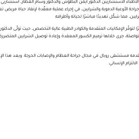
اء الاستشاريين الدكتور أيمن البطوش والدكتور وسام العطار، استشاريي 
حة الأوعية الدموية والشرايين، في إجراء عملية معقّدة لإنقاذ حياة مريض ت
ن، مما شكّل تهديدًا مباشرًا لحياته وأطرافه.
فّر الإمكانيات المتقدمة والكوادر الطبية عالية التخصص، حيث تولّى الدكتور
اصلة، جرى خلالها ترميم الكسور المعقدة وإعادة توصيل الشرايين المتضررة،
قدمه مستشفى رويال في مجال جراحة العظام والإصابات الحرجة. ويعد هذا الإن
لالتزام الإنساني.