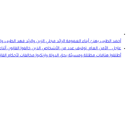
أحمد الطيب يهنئ أبناء العمومة الرائد مجلي الزبن والرئد فهد الطيب و
عاجل… الأمن العام: توقيف عدد من الأشخاص الذين خالفوا القانون أثن
أطلقوا هتافات مظللة ومسيئة بحق الدولة وارتكبوا مخالفات لأحكام القان