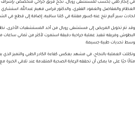
في إنجاز طبي يُحسب لمستشفى رويال، نجح فريق جراحي متخصص بإشراف الأطب
العظام والمفاصل والعمود الفقري، والدكتور فراس فهيم عبدالله، استشاري جرا
لحادث سير أليم نتج عنه كسور مفتتة في كلتا ساقيه، إضافة إلى قطع في الشرايي
وقد تم تحويل المريض إلى مستشفى رويال من أحد المستشفيات الأخرى، نظرًا لتو
البطوش وفريقه تنفيذ عملية جراحية دقيقة استمرت لأكثر من ثماني ساعات متو
وسط تحديات طبية جسيمة.
وتكللت العملية بالنجاح، في مشهد يعكس كفاءة الكادر الطبي والتميز الذي ي
مثالًا حيًا على ما يمكن أن تحققه الرعاية الصحية المتقدمة عند تلاقي الخبرة مع ا