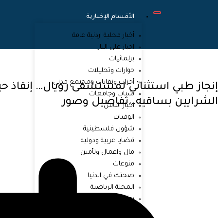
الأقسام الإخبارية
أخبار محلية اردنية عامة
اخبار على النار
برلمانيات
حوارات وتحليلات
أحزاب ونقابات ومجتمع مدني
إنجاز طبي استثنائي لمستشفى رويال… إنقاذ 
شباب وجامعات
الشرايين بساقيه…تفاصيل وصور
اخبار الناس
الوفيات
شؤون فلسطينية
قضايا عربية ودولية
مال واعمال وتأمين
منوعات
صحتك في الدنيا
المجلة الرياضية
يوتيوب
السوشيال ميديا