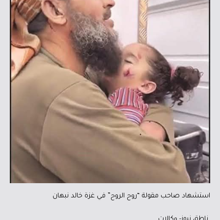
استشهاد صاحب مقولة “روح الروح” في غزة خالد نبهان
ناطق نيوز- وكالات