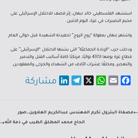
استشهد الفلسطيني خالد نبهان، إثر قصف للاحتلال الإسرائيلي على
مخيم النصيرات في غزة، اليوم الاثنين.
واشتهر نبهان بمقولة “روح الروح” لحفيدته الشهيدة قبل حوالي العام.
ودخلت حرب “الإبادة الجماعيّة” التي يشنها الاحتلال “الإسرائيلي” على
قطاع غزة يومها الـ437 تواليًا، مرتكبًا كافة أساليب القتل والتدمير
والتهجير، ومخلفًا عشرات الآلاف من الشهداء والجرحى والمفقودين.
Li
Te
X
W
E
Fa
مشاركة
nk
le
h
m
c
e
gr
at
ail
e
dI
a
sA
b
مصفاة البترول تكرم المهندس عبدالكريم العلاوين…صور
n
m
p
o
الحاج محمد المطلق الطيب في ذمة الله
p
ok