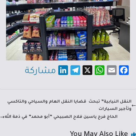
Li
Te
X
W
E
Fa
مشاركة
nk
le
h
m
c
e
gr
at
ail
e
dI
a
sA
b
النقل النيابية” تبحث قضايا النقل العام والسياحي والتاكسي
n
m
p
o
وتأجير السيارات
p
ok
الحاج فرح ياسين فلاح الصبيحي ”أبو محمد” في ذمة الله
You May Also Like