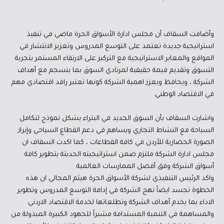
وأضافت السقاف أن مجلس ادارة الأسواق الحرة ماضي في تنفيذ
استراتيجية جديدة تعتمد على التوسع المدروس وتعزيز الانتشار في
المواقع والمعابر الاستراتيجية مع التركيز على الارتقاء المستمر بتجربة
التسوق وتقديم قيمة حقيقية لمرتادي السوق بما ينسجم مع أهداف
الشركة ، ويحافظ ويعزز اهمية الشركة كونها تعتبر رافد اقتصادي مهم
في الاقتصاد الوطني.
واشارت السقاف بأن السوق الجديد في البتراء يشكل نموذج لتكامل
السياحة مع النشاط التجاري ويساهم في دعم القطاع السياحي وإبراز
الصورة الحضارية للأردن في كافة القطاعات ، كما اكدت السقاف ان
مجلس ادارة الشركة ملتزم ضمن استراتيجيته الحديثة بتطوير كافة
أسواق الشركة وفق أفضل الممارسات العالمية.
واكد الرئيس التنفيذي لشركة الأسواق الحرة هيثم المجالي ان هذه
الخطوة تجسد ايضاً نهج الشركة في إدامة التوسع المدروس وتطوير
الاداء بما يخدم أهداف الشركة وتطلعاتها لخدمة الاقتصاد الاردني
والمساهمة في التنمية المستدامة مشبراً للجهود الكبيرة المبذولة من