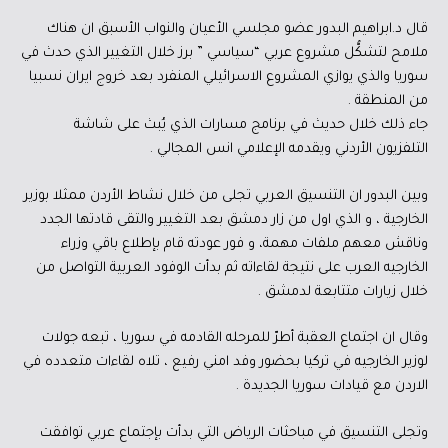
قال د.ابراهيم البدور عضو مجلسي الأعيان والنواب الأسبق ان هناك
ملامح لتشكُّل مشروع عربي “سياسي ” برز خلال التغيير الذي حدث في
سوريا والذي يوازي المشروع الاسرائيلي المنفرد بعد خروج ايران نسبيا
من المنطقة .
جاء ذلك خلال حديث في برنامج مسارات الذي يُبث على شاشة
التلفزيون الأردني ويقدمه الإعلامي انس المجالي .
وبين البدور ان التنسيق العربي تجلى من خلال نشاط الأردن ممثلا بوزير
الخارجية ، و الذي اول من زار دمشق بعد التغيير والتقى قادتها الجدد
وناقش معهم ملفات مهمة، و فور عودته قام بإطلاع باقي وزراء
الخارجيه العرب على نتيجة لقاءاته ثم بدأت الوفود العربية التواصل من
خلال زيارات متتابعة لدمشق .
وقال ان اجتماع العقبة أطرّ للمرحله القادمه في سوريا ، تبعه جولات
لوزير الخارجيه في تركيا بحضور وفد امني رفيع ، تلاه لقاءات متعدده في
الاردن مع قيادات سوريا الجديدة .
وتجلى التنسيق في مباحثات الرياض التي بدأت بإجتماع عربي توافقت