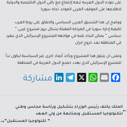
على بنوده الدول العربيه تبعه إجتماع مع باقي الدول الاقليميه والدولية
لاطلاعها على الموقف العربي الموحد تجاه سوريا .
ووضح ان هذا التنسيق العربي السياسي والاتفاق على روية العرب
لكيفية إدارة سوريا في المرحله المقبلة يشكل بروز مشروع عربي ”
سياسي ” يمكن البناء عليه في مواجهه المشروع الإسرائيلي الذي ينفرد
في المنطقه بعد خروج ايران .
وتمنى ان يتبلور هذا المشروع ويأخذ أبعاد اخرى غير السياسية ليكون نداً
للمشرع الإسرائيلي الذي يهدد جميع الدول العربية في المنطقة .
Li
Te
X
W
E
Fa
مشاركة
nk
le
h
m
c
e
gr
at
ail
e
dI
a
sA
b
الملك يكلف رئيس الوزراء بتشكيل ورئاسة مجلس وطني
n
m
p
o
لتكنولوجيا المستقبل وبمتابعة من ولي العهد
p
ok
” تكنولوجيا المستقبل”