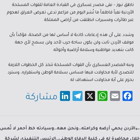
ناطق نيوز – نفى مصدر عسكري في القيادة العامة للقوات المسلحة
الأردنية نفياً قاطعاً ما نُشر اليوم من مزاعم تدعي تعرض العراق لهجوم
عبر طائرات ومسيرات انطلقت من أراضي المملكة.
وشدد على أن هذه إدعاءات كاذبة لا أساس لها من الصحة، مؤكداً بأن
موقف الأردن ثابت ولن يكون ساحة حرب لأحد ولن يسمح لأي جهة
كانت بتهديد مواطنيه وسلامة أراضيه وأجوائه.
ونبه المصدر العسكري بأن القوات المسلحة تتخذ كل الخطوات اللازمة
للتصدي لأية محاولات فيها مساس بسلامة الوطن واستقراره، وسترد
بحزم على أية محاولات استهداف له.
Li
Te
X
W
E
Fa
مشاركة
nk
le
h
m
c
e
gr
at
ail
e
dI
a
sA
b
الأردن يحمي أرضه وكرامته…ونحن معه…وسيادته خط أحمر لا تُمس
n
m
p
o
خلال محاضرة له في كلية الدفاع الوطني..الرئيس التنفيذي لشركة