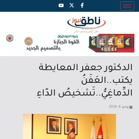
الدكتور جعفر المعايطة
يكتب..العَفَنُ
الدِّماغِيُّ..تَشخيصُ الدّاءِ
يوليو 6, 2026