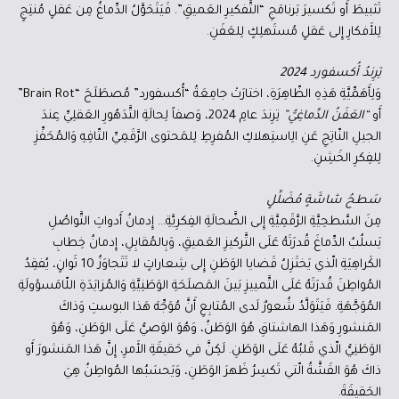
تَثبيطَ أَو تَكسيرَ بَرنامَجِ “التَّفكيرِ العَميقِ”. فَيَتَحَوَّلُ الدِّماغُ مِن عَقلٍ مُنتِجٍ
لِلأَفكارِ إِلى عَقلٍ مُستَهلِكٍ لِلعَفَنِ.
تِرِندُ أُكسفورد 2024
وَلِأَهَمِّيَّةِ هَذِهِ الظّاهِرَةِ، اختارَتْ جامِعَةُ “أُكسفورد” مُصطَلَحَ “Brain Rot”
أَو
“العَفَنُ الدِّماغِيُّ”
تِرِندَ عامِ 2024، وَصفاً لِحالَةِ التَّدَهُورِ العَقلِيِّ عِندَ
الجيلِ النّاتِجِ عَنِ الِاستِهلاكِ المُفرِطِ لِلمَحتوى الرَّقَمِيِّ التّافِهِ وَالمُحَفِّزِ
لِلفِكرِ الخَشِنِ.
سَطحُ شاشَةٍ مُضَلِّلٍ
مِنَ السَّطحِيَّةِ الرَّقَمِيَّةِ إِلى الضَّحالَةِ الفِكرِيَّةِ… إِدمانُ أَدواتِ التَّواصُلِ
يَسلُبُ الدِّماغَ قُدرَتَهُ عَلَى التَّركيزِ العَميقِ، وَبِالمُقابِلِ، إِدمانُ خِطابِ
الكَراهِيَةِ الّذي يَختَزِلُ قَضايا الوَطَنِ إِلى شِعاراتٍ لا تَتَجاوَزُ 10 ثَوانٍ، يُفقِدُ
المُواطِنَ قُدرَتَهُ عَلَى التَّمييزِ بَينَ المَصلَحَةِ الوَطَنِيَّةِ وَالمُزايَدَةِ اللّامَسؤولَةِ
المُوَجَّهَةِ. فَيَتَوَلَّدُ شُعورٌ لَدى المُتابِعِ أَنَّ مُوَجِّهَ هَذا البوستِ وَذاكَ
المَنشورِ وَهَذا الهاشتاقِ هُوَ الوَطَنُ، وَهُوَ الوَصيُّ عَلَى الوَطَنِ، وَهُوَ
الوَطَنِيُّ الّذي قَلبُهُ عَلَى الوَطَنِ. لَكِنَّ في حَقيقَةِ الأَمرِ، إِنَّ هَذا المَنشورَ أَو
ذاكَ هُوَ القَشَّةُ الّتي تَكسِرُ ظَهرَ الوَطَنِ، وَيَحسَبُها المُواطِنُ هِيَ
الحَقيقَةَ.