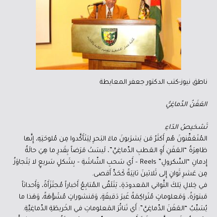
ناطق نيوز-كتب الدكتور جعفر المعايطة
العَفَنُ الدِّماغِيُّ
تَشخيصُ الدّاءِ
المُتَعَفِّنونَ هُم أَكثَرُ مَن يَشرَبونَ ماءَ البَحرِ لِيَتَأَكَّدوا مِن مُلوحَتِهِ، إِنَّها
ظاهِرَةُ “العَفَنِ أَوِ العَطبِ الدِّماغِيِّ”، لَيسَتْ مَرَضاً بِقَدرِ ما هِيَ حالَةُ
إِدمانِ “السِّكرولِ” Reels – أَي سَحبِ الشّاشَةِ – بِشَكلٍ سَريعٍ لا يَتَجاوَزُ
مِن عَشرِ ثَوانٍ إِلى ثَلاثينَ ثانِيَةً كَحَدٍّ أَقصى.
في خِلالِ تِلكَ الثَّواني المَعدودَةِ، يَتَلَقّى المُتابِعُ أَخباراً مُجتَزَأَةً، وَأَحداثاً
مَبتورَةً، وَمَعلوماتٍ مُتَراكِمَةً غَيرَ دَقيقَةٍ، وَمَنشوراتٍ مُشَوَّهَةً، وَهَذا ما
يُسَبِّبُ “العَفَنَ الدِّماغِيَّ”: أَي تَناثُرَ المَعلوماتِ في الخَريطَةِ الدِّماغِيَّةِ.