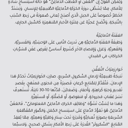
وَيُمكِنُ القَولُ إِنَّ “العَفَنَ أَوِ العَطبَ الدِّماغِيَّ” هُوَ حالَةُ استِنساخٍ شاذَّةٍ
لِلأَفكارِ، مِمّا يُشَظّي دورَةَ الحَرَكَةِ الدِّماغِيَّةِ الطَّبيعِيَّةِ لِلإِنسانِ. وَيَشتَدُّ
الخَطَرُ خُصوصاً عَلَى الجيلِ الّذي أَصبَحَ يُعاني صُعوبَةً في رَبطِ السَّبَبِ
بِالنَّتيجَةِ، وَاتَّضَحَ عَجزُهُ عَن فِلتَرَةِ الأَخبارِ المُنهَمِرَةِ كَالسَّيلِ الجارِفِ.
العَفَنَةُ الدِّماغِيَّةُ
وَظيفَةُ العَفَنَةِ الدِّماغِيَّةِ هِيَ تَدريبُ النّاسِ عَلَى الوَحشِيَّةِ، وَالقَسريَّةِ،
وَالقَهريَّةِ، وَعَزلِ وَإِقصاءِ الآخَرِ كَشَرطٍ أَساسيٍّ لِفَرضِ عَفَنِ مُسَرَّباتِ
الحَراكاتِ في المَيدانِ.
خَوارِزميّاتُ التَّعَفُّنِ
نَتيجَةً طَبيعِيَّةً لِإدمانِ السِّكرولِ السَّريعِ، صارَتِ الخَوارِزميّاتُ تَخدُمُ هَذا
الإِدمانَ، فَتُقَدِّمُ لِلمُتابِعِ جُرعاتٍ قَصيرَةً مِن مَحتوى مَمنَهَجٍ، بِقَصدِ
تَقديمِ وَجبَةِ كَراهِيَةٍ، وَأَحقادٍ، وَضَغائِنَ، مُدَّتُها 10-30 ثانِيَةً، تَستَهدِفُ
نَشرَ عَفَناتٍ مَجروحَةٍ، أَو مَنقوصَةٍ، أَو مُضَلِّلَةٍ، أَو مُستَفِزَّةٍ.
وَهَذا ما يُسَبِّبُ تَشَوُّهَ “وَظائِفِ الحَراكِ الدِّماغِيِّ المَعلوماتِيِّ”، فَالعَفَنُ
الدِّماغِيُّ هُوَ تَعَوُّدُ الدِّماغِ عَلَى استِنساخِ الجُمَلِ وَالصُّوَرِ المُقَطَّعَةِ
السَّريعَةِ بِصورَةٍ ثُعبانِيَّةٍ وَقَذِرَةٍ تَحتَ سِتارِ وَطَنِيَّةٍ وَهمِيَّةٍ، مِمّا يُفقِدُ
المُتابِعَ “السِّكرولَر” القُدرَةَ عَلَى رَبطِ الأَفكارِ بِشَكلٍ صَحيحٍ، وَلاسيَّما