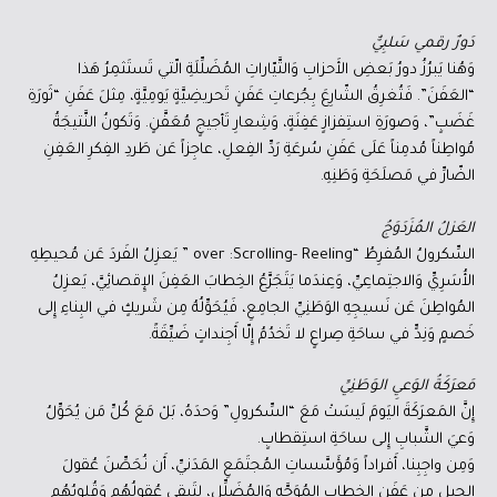
دَورٌ رقمي سَلبِيٌّ
وَهُنا يَبرُزُ دورُ بَعضِ الأَحزابِ وَالتَّيّاراتِ المُضَلِّلَةِ الّتي تَستَثمِرُ هَذا
“العَفَنَ”. فَتُغرِقُ الشّارِعَ بِجُرعاتِ عَفَنٍ تَحريضِيَّةٍ يَومِيَّةٍ، مِثلَ عَفَنِ “ثَورَةِ
غَضَبٍ”، وَصورَةِ استِفزازٍ عَفِنَةٍ، وَشِعارِ تَأجيجٍ مُعَفَّنٍ. وَتَكونُ النَّتيجَةُ
مُواطِناً مُدمِناً عَلَى عَفَنِ سُرعَةِ رَدِّ الفِعلِ، عاجِزاً عَن طَردِ الفِكرِ العَفِنِ
الضّارِّ في مَصلَحَةِ وَطَنِهِ.
العَزلُ المُزَدَوَجُ
السِّكرولُ المُفرِطُ “over :Scrolling- Reeling ” يَعزِلُ الفَردَ عَن مُحيطِهِ
الأُسَرِيِّ وَالاجتِماعِيِّ، وَعِندَما يَتَجَرَّعُ الخِطابَ العَفِنَ الإِقصائِيَّ، يَعزِلُ
المُواطِنَ عَن نَسيجِهِ الوَطَنِيِّ الجامِعِ، فَيُحَوِّلُهُ مِن شَريكٍ في البِناءِ إِلى
خَصمٍ وَنِدٍّ في ساحَةِ صِراعٍ لا تَخدُمُ إِلّا أَجِنداتٍ ضَيِّقَةً.
مَعرَكَةُ الوَعيِ الوَطَنِيِّ
إِنَّ المَعرَكَةَ اليَومَ لَيسَتْ مَعَ “السِّكرولِ” وَحدَهُ، بَلْ مَعَ كُلِّ مَن يُحَوِّلُ
وَعيَ الشَّبابِ إِلى ساحَةِ استِقطابٍ.
وَمِن واجِبِنا، أَفراداً وَمُؤَسَّساتِ المُجتَمَعِ المَدَنيِّ، أَن نُحَصِّنَ عُقولَ
الجيلِ مِن عَفَنِ الخِطابِ المُوَجَّهِ وَالمُضَلِّلِ، لِتَبقى عُقولُهُم وَقُلوبُهُم