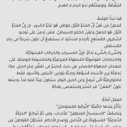
مُتَيَقِّظَةً، وَبَوصِلَتُهُم نَحوَ البِناءِ لا الهَدمِ.
هُنا تَبدَأُ القِصَّةُ
مُخطِئٌ مَن ظَنَّ أَنَّ العَدُوَّ الأَوَّلَ لِلوَطَنِ هُوَ عَدُوُّ الحُدودِ، بَلْ إِنَّ العَدُوَّ
الأَوَّلَ هُوَ الجَهلُ وَعَفَنُ الحُكمِ الِاستِباقيِّ. فَمَن يُدمِنُ عَلَى تَوجيهِ
السِّكرولِ المُمنَهَجِ لِأَجِندَةٍ مَندَسَّةٍ، لا يَستَطيعُ أَن يَكونَ شَريكاً في بِناءِ
المُستَقبَلِ.
وَالشَّيءُ بِالشَّيءِ يُذكَرُ: فَإِنَّ المَسيراتِ وَالحَراكاتِ العَشوائِيَّةَ،
وَالِاحتِجاجاتِ الفَوضَوِيَّةَ المَجهولَةَ المَرجِعِيَّةِ وَالمَكشوفَةَ البوصِلَةِ، عَلَى
صَفَحاتٍ مَجهولَةِ المَصادِرِ، هِيَ سَبٌ مُباشِرٌ في تَعَفُّنِ فِكرِ الجيلِ. مِمّا
يَجعَلُهُ يَرى الأَشياءَ مُشَوَّهَةً رَمادِيَّةً بِلَونَينِ: الأَبيَضِ وَالأَسوَدِ فَقَط.
فَالخَوارِزميَّةُ الّتي تُبرمِجُ وَعيَ الجيلِ اليَومَ، سَتَكونُ عِبئاً عَلَيهِ غَداً، وَحينَها
يَكونُ “العَفَنُ” قَدِ انتَشَرَ وَاستَعصى عِلاجُهُ.
العَقلُ أَمانَةٌ
يَتَأَخَّرُ عِندَها خاصِّيَّةُ “التَّرابُطِ المَعلوماتِيِّ”.
وَيَضعُفُ “الِاستِنساخُ المَنطِقِيُّ” لِلأَحداثِ، وَمِن ثَمَّ تَتَراجَعُ “الحَرَكَةُ
الدِّماغِيَّةُ” المَسؤولَةُ عَنِ التَّحليلِ وَإِصدارِ الأَحكامِ. فَيَتَحَوَّلُ المُواطِنُ مِن