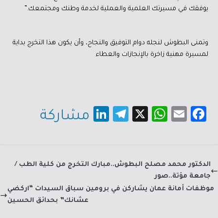
يوفقك في مسيرتك العلمية والعملية لخدمة وطنك ومجتمعك.”
وتمنى البطوش لنجله دوام التوفيق والنجاح، وأن يكون هذا التخرج بداية
لمسيرة مهنية زاخرة بالإنجازات والعطاء
Li
Te
X
W
E
Fa
مشاركة
nk
le
h
m
c
e
gr
at
ail
e
dI
a
sA
b
الدكتور محمد مصلح البطوش..مبارك التخرج من كلية الطب /
n
m
p
o
جامعة مؤتة..صور
p
ok
موظفات أمانة عمان يشاركن في برومين سباق السيدات “اركضي
عشانك” بحدائق الحسين