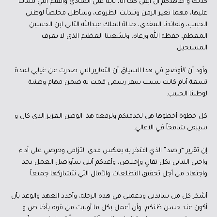
كذلك و أعاهدكم أن أبقى كما أنا، ثابتاً على المبادئ والقيم التي نشأت
عليها، مهما تغير الزمن وتبدلت الظروف، وسأظل مخلصاً لوطني
الحبيب، ولقائدنا المفدى، جلالة الملك عبدالله الثاني ابن الحسين
المعظم، حفظه الله ورعاه، ولشعبنا العظيم الذي لا يعرف
المستحيل.
وأود أن #أوضح في هذا السياق أن التقارير التي صدرت عن غيابي لمدة
تسعة أيام كانت بسبب سفر رسمي قمت به ضمن مهام وطنية
لوطننا الحبيب.
كل خطوة أخطوها هي لخدمتكم ولرفعة هذا الوطن العزيز الذي كان و
سيبقى شامخاً في الاعالي.
إن تقرير “راصد” الذي افتخر به يعكس مدى التزامي وحرصي على أداء
واجبي النيابي بكل تفانٍ وإخلاص، وأعدكم أنني سأواصل العمل بجد
واجتهاد من أجل تحقيق التطلعات والآمال التي نتشاركها جميعاً
أشكر كل من ساندني ودعمني في هذه الرحلة، وأجدد العهد والوعد بأن
أكون عند حسن ظنكم، وأن أعمل بكل ما أوتيت من قوة بأخلاص و