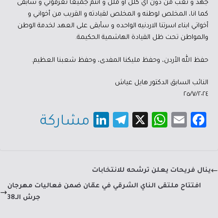
جهد و تعب من دون اي كلل او ملل و أنتم جميعاً تعرفوني و سأبقى
كما انا، المخلص لوطنه و المخلص لقيادته و القريب من أخواني و
أخواتي ابناء اسرتنا الاردنيه الواحده و سأبقى على العهد لخدمة الوطن
والمواطن تحت ظل القيادة الهاشمية الحكيمة.
حفظ الله الأردن، وحفظ مليكنا المفدى، وحفظ شعبنا العظيم.
النائب السابق الدكتور هايل عياش
٢٥/٧/٢٠٢٤
Li
Te
X
W
E
Fa
مشاركة
nk
le
h
m
c
e
gr
at
ail
e
dI
a
sA
b
ينال فريحات يعلن ترشحه للانتخابات
n
m
p
o
افتتاح ملتقى الناي الشرقي في عمّان ضمن فعاليات مهرجان
p
ok
جرش الـ38