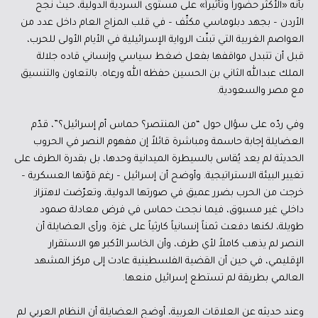
بأنه «الأكثر حضوراً وتأثيراً» على مستوى السردية الدولية، حيث نجح
الأردن – بجهد دبلوماسي مكثّف – في قلب المزاج العام داخل عدد من
العواصم الغربية التي تبنّت الرواية الإسرائيلية في الأيام الأولى للحرب،
قبل أن تتبدل مواقفها بفعل ضغط سياسي وإنساني قاده جلالة
الملك عبدالله الثاني بن الحسين حفظه الله ورعاه. بالتعاون والتنسيق
مع مصر والسعودية.
وفي ردّه على سؤال حول “من المنتصر؟ حماس أم إسرائيل؟”، قدّم
العضايلة إجابة حاسمة ومباشرة قائلاً إن مفهوم النصر في الحروب
الحديثة لم يعد يُقاس بالسيطرة الميدانية وحدها، بل بقدرة الطرف على
تغيير البيئة الاستراتيجية. وأوضح أن إسرائيل – رغم قوّتها العسكرية –
خرجت من الحرب بضرر عميق في صورتها الدولية، وتعرّضت لاهتزاز
داخلي غير مسبوق، فيما نجحت حماس في فرض معادلة صمود
طويلة، لكنها دفعت ثمناً إنسانياً كارثياً على غزة. ورأى العضايلة أن
النصر لم يذهب كاملاً لأي طرف، وأن الخاسر الأكبر هو الاستقرار
الإقليمي، في حين أن القضية الفلسطينية عادت إلى مركز المشهد
العالمي بطريقة لم تستطع إسرائيل منعها.
وعند حديثه عن العلاقات العربية، أوضح العضايلة أن النظام العربي لم