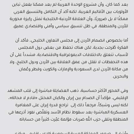
يعد كما كان، وأن مشروع الوحدة العربية لم يعد ممكنا بفعل تباين
الأولويات بين الأقاليم العربية، لكنه أكد أن التكامل والتنسيق العربي
ممكنًا لا بل ضروريًا، وأن العلاقة الأردنية–الخليجية تمثل ركيزة محورية
للأردن والمنطقة، في ظل تنسيق سياسي وأمني واقتصادي عميق.
أما بخصوص انضمام الأردن إلى مجلس التعاون الخليجي، فأكد أن
الفكرة طُرحت بجدية، لكن هناك تحفظ من بعض دول المجلس
لأسباب تتعلق بالاختلافات الديموغرافية والاقتصادية، مشدداً على أن
هذه التحفظات لا تقلل من عمق العلاقة بين الأردن ودول الخليج، ولا
من مكانة الأردن لدى السعودية والإمارات والكويت وقطر وعُمان
والبحرين.
وفي المحور الأكثر حساسية، ذهب العضايلة مباشرة إلى قلب المشهد
الإقليمي، مؤكداً أن الصدام بين إيران والكيان المحتل «قادم لا محالة»،
لكنه ليس وشيكاً، مرجعاً ذلك إلى تراجع قدرة إيران على المغامرة
العسكرية المباشرة بعد سقوط نظام الأسد وتقلّص نفوذ أذرعها في
المنطقة وتلقي حزب الله ضربات مؤلمة غيّرت كثيراً من حساباته.