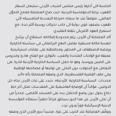
الجلسة التي أدارها رئيس مجلس الشباب الأردني سليمان السقار
اظهرت براعة الدبلوماسية الاردنية. حيث صاغ العضايلة ملامح التحوّل
العالمي، متوقفاً عند ما سماه «مرحلة التعددية التنافسية» التي
ظهرت بصعود قوى دولية الى جانب تحركات روسية أكثر حدة، مع
استمرار النفوذ الأمريكي بثقله التقليدي.
أكد العضايلة أن الأردن، رغم محدودية إمكاناته، استطاع أن يرسّخ
لنفسه مكانة مستقرة بفضل النهج البراغماتي في سياسته الخارجية
ورفضه الاصطفاف في المحاور، ومحافظته على علاقات استراتيجية
عميقة مع الولايات المتحدة والغرب، بالتوازي مع انفتاح هادئ ومدروس
على الصين وروسيا، وهو ما جعل السياسة الخارجية الأردنية قادرة على
التعامل مع التحولات دون التخلي عن ثوابتها أو مصالحها الوطنية.
وفي ملف القضية الفلسطينية، الذي وصفه العضايلة بأنه «أحد
محددات السياسية الخارجية الأردنية»، شدد على ثبات الأردن تجاه حل
الدولتين، مؤكداً أن الوصاية الهاشمية على المقدسات تمثل آخر خط
دفاع يحول دون وضع الاحتلال يده على المسجد الأقصى، محذراً من
أن تخلي الأردن عن هذا الدور سيخلق فراغاً خطيراً ستملأه المؤسسة
الدينية الإسرائيلية فوراً ودون تردد.
وتوقّف العضايلة عند الحرب على غزة، مشيداً بدور الأردن الذي وصفه