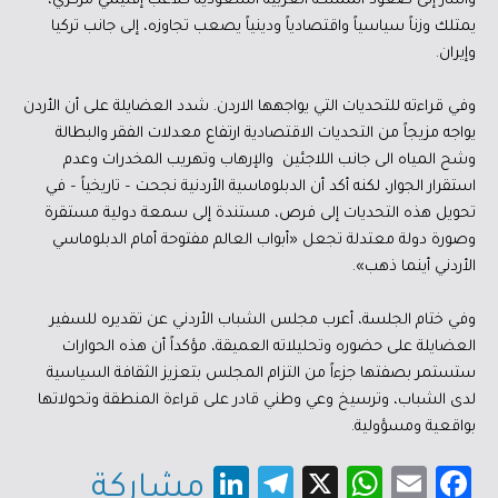
وأشار إلى صعود المملكة العربية السعودية كلاعب إقليمي مركزي،
يمتلك وزناً سياسياً واقتصادياً ودينياً يصعب تجاوزه، إلى جانب تركيا
وإيران.
وفي قراءته للتحديات التي يواجهها الاردن. شدد العضايلة على أن الأردن
يواجه مزيجاً من التحديات الاقتصادية ارتفاع معدلات الفقر والبطالة
وشح المياه الى جانب اللاجئين والإرهاب وتهريب المخدرات وعدم
استقرار الجوار، لكنه أكد أن الدبلوماسية الأردنية نجحت – تاريخياً – في
تحويل هذه التحديات إلى فرص، مستندة إلى سمعة دولية مستقرة
وصورة دولة معتدلة تجعل «أبواب العالم مفتوحة أمام الدبلوماسي
الأردني أينما ذهب».
وفي ختام الجلسة، أعرب مجلس الشباب الأردني عن تقديره للسفير
العضايلة على حضوره وتحليلاته العميقة، مؤكداً أن هذه الحوارات
ستستمر بصفتها جزءاً من التزام المجلس بتعزيز الثقافة السياسية
لدى الشباب، وترسيخ وعي وطني قادر على قراءة المنطقة وتحولاتها
بواقعية ومسؤولية.
Li
Te
X
W
E
Fa
مشاركة