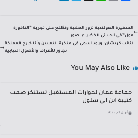
nk
le
h
m
c
e
gr
at
ail
e
dI
a
sA
b
السفيرة الهولندية تزور العقبة وتطّلع على تجربة “النافورة
n
m
p
o
مول”في المباني الخضراء..صور
p
ok
النائب كريشان: ورود اسمي في مذكرة التعيين وأنا خارج المملكة
تجاوز للأعراف والأصول النيابية
You May Also Like
جماعة عمان لحوارات المستقبل تستنكر صمت
كتيبة ابن ابي سلول
أبريل 21, 2025