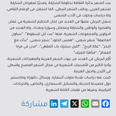
بيت الشعر بدائرة الثقافة بحكومة الشارقة، ومديرًا لمهرجان الشارقة
للشعر العربي، ويكتب الشعر النبطي، كما اشتغل في الإعلام الثقافي،
وله دراسات وبحوث في الأدب الشعبي.
شغل البريكي عضوًا في العديد من لجان التحكيم الشعرية في عمان
والفجيرة وأبوظبي والشارقة وعجمان وسوريا وبغداد، وله العديد من
الدواوين والمجموعات الشعرية، منها “بيت آيل للسقوط”، “سكون
العاصفة” شعر شعبي، “همس الخلود” شعر شعبي، “بدأت مع
البحر”، “عكاز الريح”، “الليل سيترك باب المقهى”، “مدن في مرايا
الغمام”، “متأهبًا للعزف”.
كُرّم البريكي في العديد من بيوت الشعر العربية والمهرجانات الشعرية،
وأحيا الكثير من الأمسيات الشعرية في مجال الشعر الفصيح والنبطي
في الأردن والدول العربية.
كتبت عنه دراسات نقدية تناولت أشعاره، ورسائل دكتوراه وماجستير
حول قصيدته الحديثة، والتشكيل الاستعاري، والتناص، والانزياحات
التركيبية، وغيرها من تقنيات الكتابة الشعرية.
Li
Te
X
W
E
Fa
مشاركة
nk
le
h
m
c