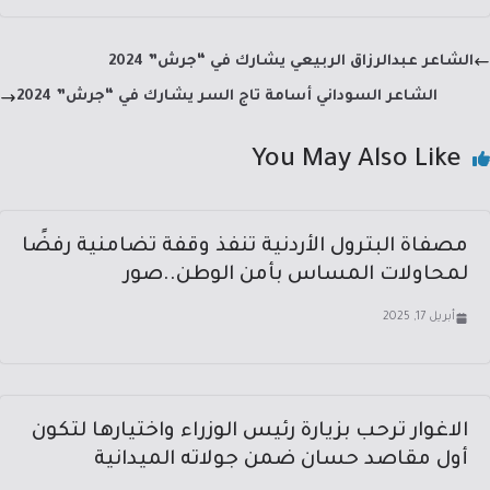
e
gr
at
ail
e
dI
a
sA
b
الشاعر عبدالرزاق الربيعي يشارك في “جرش” 2024
n
m
p
o
الشاعر السوداني أسامة تاج السر يشارك في “جرش” 2024
p
ok
You May Also Like
مصفاة البترول الأردنية تنفذ وقفة تضامنية رفضًا
لمحاولات المساس بأمن الوطن..صور
أبريل 17, 2025
الاغوار ترحب بزيارة رئيس الوزراء واختيارها لتكون
أول مقاصد حسان ضمن جولاته الميدانية