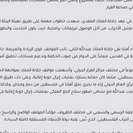
في شتى المجالات، تجلت بمشروع وطني كبير يشمل المسارات السياسية والاقتصا
 صناعة القرار.
في عهد جلالة الملك المفدى، شهدت خطوات مهمة على طريق تهيئة البيئة ال
تمثيل الأحزاب، من أجل الوصول لبرلمانات برامجية، حيث يكون التحديث والتطو
أمتنا بقي جلالة الملك عبدالله الثاني، ثابت الموقف، قوي الإرادة والعزيمة، حا
ية في القدس، معلياً على الدوام من صوت الحكمة وتدعيم مساحات تحقيق أمن
اً في مختلف مراكز القرار الدولي، وأسهمت مواقف جلالة الملك بمواجهة الح
يني، مثلما كان جلالته يشارك بعليات إنزال جوية إغاثية، وعلى ذات طريق الحق 
 العام الدولي إزاء ما يجري بحق أهلنا في فلسطين من دمار ومجازر، وكذل
نت عبدالله مع نشامى صقور سلاح الجو الملكي بعمليات إنزال جوية إغاثية ف
قفنا الرسمي والشعبي في مختلف الظروف، مؤكداً الموقف الواضح والراسخ بأ
التراب الفلسطيني، الذي تُبنى عليه دولة الأشقاء المستقلة كاملة السيادة.