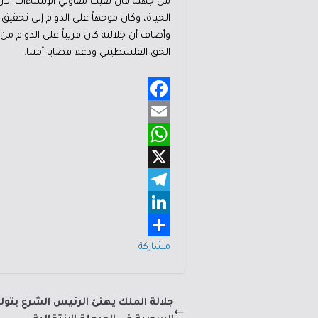
من جهته قال نقيب مقاولي الإنشاءات الأردن
الحياة، وكان موجهاً على الدوام إلى تحقيق 
وأضاف أن جلالته كان قريباً على الدوام م
الحق الفلسطيني ودعم قضايا أمتنا.
F
a
E
m
W
c
e
h
X
a
b
a
T
i
o
e
L
t
l
l
i
s
o
مشاركة
A
e
n
k
p
g
k
جلالة الملك يهنئ الرئيس الشرع بتولي
p
e
r