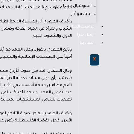
الملك سلطاته الدستورية، تطوراً كبيراً 
السوشيال ميديا
شاملة وتوسيع قاعد المشاركة الشعبية في
سياحة و آثار
وأضاف الصفدي أن المسيرة الديمقراطية 
مواقيت الصلاة
الشباب والمرأة في الحياة العامة وضمان 
ارسل خبرا
الدول والشعوب الحية.
اتصل بنا
وتابع الصفدي بالقول: وعلى العهد مع أبناء 
أميناً على المقدسات الإسلامية والمسيح
X
وقال الصفدي: لقد بقي صوت الأردن مسموع
بتحشيد رأي دولي مساند لعدالة الحق الفلسط
تقدم مضامين مهمة أسهمت في تغيير الرأي
عبدالله ولي العهد، وسمو الأميرة سلمى ب
تضحيات لنشامى المستشفيات الميدانية.
وأضاف الصفدي: نفاخر بصورة التلاحم لمو
الأردن، فحل القضية الفلسطينية يكون على 