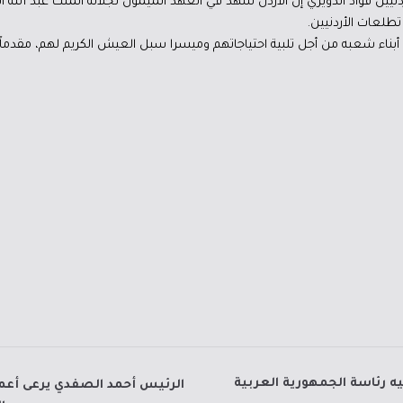
يين فؤاد الدويري إن الأردن شهد في العهد الميمون لجلالة الملك عبد الله الث
تطلعات الأردنيين.
ن أبناء شعبه من أجل تلبية احتياجاتهم وميسرا سبل العيش الكريم لهم، مقدم
ه رئاسة الجمهورية العربية
الرئيس أحمد الصفدي يرعى أعما