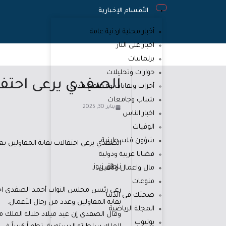
الأقسام الإخبارية
أخبار محلية اردنية عامة
اخبار على النار
برلمانيات
حوارات وتحليلات
الصفدي يرعى احتفال
أحزاب ونقابات ومجتمع مدني
شباب وجامعات
يناير 30, 2025
اخبار الناس
الوفيات
شؤون فلسطينية
الصفدي يرعى احتفالات نقابة المقاولين بع
قضايا عربية ودولية
ناطق نيوز
مال واعمال وتأمين
منوعات
رعى رئيس مجلس النواب أحمد الصفدي احتفا
صحتك في الدنيا
نقابة المقاولين وعدد من رجال الأعمال.
المجلة الرياضية
وقال الصفدي إن عيد ميلاد جلالة الملك من
يوتيوب