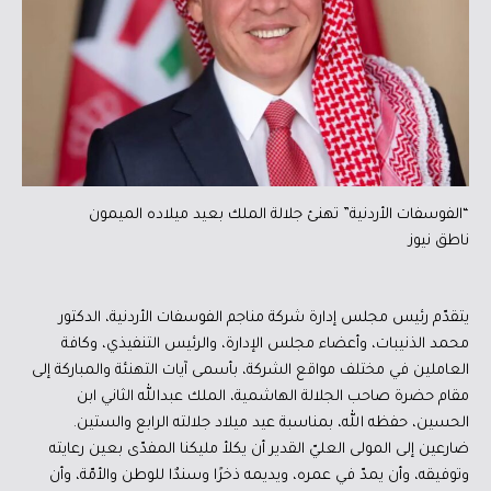
“الفوسفات الأردنية” تهنئ جلالة الملك بعيد ميلاده الميمون
ناطق نيوز
يتقدّم رئيس مجلس إدارة شركة مناجم الفوسفات الأردنية، الدكتور
محمد الذنيبات، وأعضاء مجلس الإدارة، والرئيس التنفيذي، وكافة
العاملين في مختلف مواقع الشركة، بأسمى آيات التهنئة والمباركة إلى
مقام حضرة صاحب الجلالة الهاشمية، الملك عبدالله الثاني ابن
الحسين، حفظه الله، بمناسبة عيد ميلاد جلالته الرابع والستين.
ضارعين إلى المولى العليّ القدير أن يكلأ مليكنا المفدّى بعين رعايته
وتوفيقه، وأن يمدّ في عمره، ويديمه ذخرًا وسندٌا للوطن والأمّة، وأن