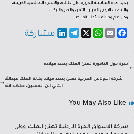
يعيد هذه المناسبة العزيزة على جلالته، والأسرة الهاشمية الكريمة،
والشعب الأردني العزيز، باليُمن والخير والبركات.
وكل عام وجلالة سيّدنا بألف خير.
Li
Te
X
W
E
Fa
مشاركة
nk
le
h
m
c
e
gr
at
ail
e
dI
a
sA
b
أسرة مول النافورة تهنئ الملك بعيد ميلاده
n
m
p
o
p
ok
شركة البوتاس العربية تهنئ بعيد ميلاد جلالة الملك عبدالله
الثاني ابن الحسين، حفظه الله
You May Also Like
شركة الاسواق الحرة الاردنية تهنئ الملك وولي