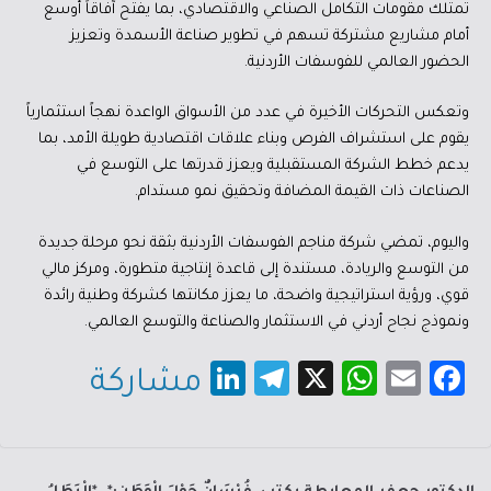
تمتلك مقومات التكامل الصناعي والاقتصادي، بما يفتح آفاقاً أوسع
أمام مشاريع مشتركة تسهم في تطوير صناعة الأسمدة وتعزيز
الحضور العالمي للفوسفات الأردنية.
وتعكس التحركات الأخيرة في عدد من الأسواق الواعدة نهجاً استثمارياً
يقوم على استشراف الفرص وبناء علاقات اقتصادية طويلة الأمد، بما
يدعم خطط الشركة المستقبلية ويعزز قدرتها على التوسع في
الصناعات ذات القيمة المضافة وتحقيق نمو مستدام.
واليوم، تمضي شركة مناجم الفوسفات الأردنية بثقة نحو مرحلة جديدة
من التوسع والريادة، مستندة إلى قاعدة إنتاجية متطورة، ومركز مالي
قوي، ورؤية استراتيجية واضحة، ما يعزز مكانتها كشركة وطنية رائدة
ونموذج نجاح أردني في الاستثمار والصناعة والتوسع العالمي.
Li
Te
X
W
E
Fa
مشاركة
nk
le
h
m
c
e
gr
at
ail
e
dI
a
sA
b