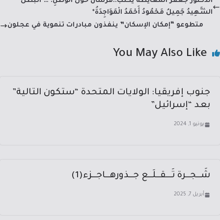
الدكتور جعفر المعايطة يكتب..فُرْسَانٌ حَوْلَ الْوَطَنِ:*…*الْبَطَلُ
n
m
p
o
الشَّهِيدُ جَمِيلُ مَحْمُودُ أَحْمَدُ الْمَوَاجِدَةُ*
p
ok
متطوعو “إمكان الإسكان” ينفذون مبادرات تنموية في عجلون
You May Also Like
جنوب إفريقيا: الولايات المتحدة “ستكون التالية”
بعد “إسرائيل”
يونيو 1, 2024
شَــجــرة تَـــقــلَــع جــذورهــاجــزء(1)
أبريل 7, 2025