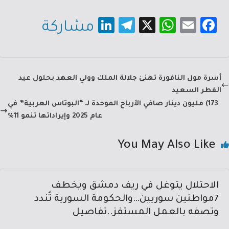
Li
Te
X
W
E
Fa
مشاركة
nk
le
h
m
c
e
gr
at
ail
e
dI
a
sA
b
أسرة مول النافورة تهنئ جلالة الملك وولي العهد بحلول عيد
n
m
p
o
الفطر السعيد
p
ok
173) مليون دينار صافي الأرباح الموحدة لـ “البوتاس العربية” في
عام 2025 وإيراداتها تنمو 11%
You May Also Like
الاحتلال يتوغل في ريف دمشق ويخطف
7مواطنين سوريين…والحكومة السورية تُندد
وتصفه بالعمل المستفز..تفاصيل