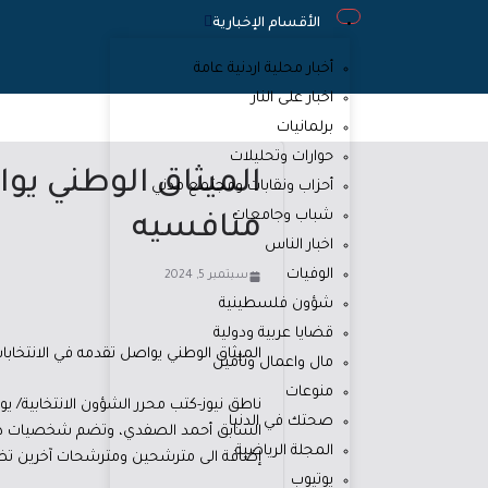
الأقسام الإخبارية
أخبار محلية اردنية عامة
اخبار على النار
برلمانيات
حوارات وتحليلات
الميثاق الوطني يوا
أحزاب ونقابات ومجتمع مدني
شباب وجامعات
منافسيه
اخبار الناس
الوفيات
سبتمبر 5, 2024
شؤون فلسطينية
قضايا عربية ودولية
الميثاق الوطني يواصل تقدمه في الانتخابات
مال واعمال وتأمين
منوعات
ناطق نيوز-كتب محرر الشؤون الانتخابية/ ي
صحتك في الدنيا
السابق أحمد الصفدي، وتضم شخصيات ذات 
المجلة الرياضية
إضافة الى مترشحين ومترشحات آخرين تضمه
يوتيوب