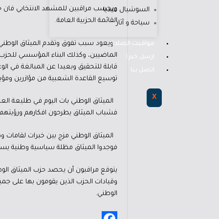
وبحسب مراقبين للمشهد الانتخابي فان حزب
السوشيال ميديا
القائمة الحزبية العامة.
سياحة و آثار
ويعود سبب تفوق وتقدم الميثاق الوطني على
مواقيت الصلاة
الماضيين، وكذلك البناء المؤسسي للحزب 
ارسل خبرا
قابلة للتحقيق وبعيدا عن المبالغة في الوع
اتصل بنا
توسيع القاعدة الشعبية من مؤازرين ومؤيد
X
الميثاق الوطني بات اليوم في طليعة الع
فشباب الميثاق يطرحون افكارهم ورؤيتهم دو
الميثاق الوطني مزج بين خبرات لقامات 
فوجدوا الميثاق مظلة سياسية وطنية ي
وقيادات الحزب الذين يقومون بها على جميع
الوطني.