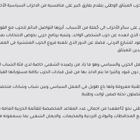
 الميثاق الوطني يتقدم بفارق كبير على منافسيه من الاحزاب السياسية الأخر
 سائر الأحزاب الى جُملة من الأسباب، أبرزها التواصل الدائم للحزب مع القو
الذي ابعده عن حزب الشخص الواحد، وتبنيه برنامج حزبي يخوض الانتخابات ب
ود للشارع الاردني، فضلا عن الدور الذي تلعبه فروع الحزب المنتشرة في المملكة 
ين للميثاق.
مل الحزبي والسياسي وهو ما زاد من رصيده الشعبي خاصة لدى فئة الشباب ا
ن قيود وكثيرا ما يتم الاخذ بها من قبل قيادات الحزب بكافة مستوياتها القياد
وطنية معروفة ولها باع طويل في العمل السياسي وبين شباب وشابات متحمس
ستضلون تحته ضمن ثوابت وطنية.
يتوقع مراقبون أن يحصد حزب الميثاق الوطني نحو 12مقعدا من اجمالي عدد المقاعد المخصصة للقائمة ا
 المحافظات والبوادي الاردنية والمخيمات، والايمان الشعبي بما يسمعونه من 