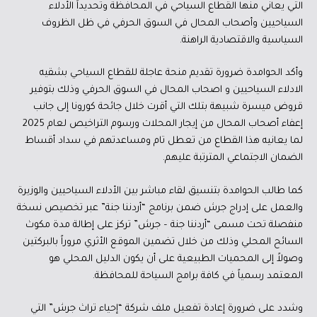
التي يعاني منها القطاع السياحي في المحافظة وتحديداً الأدلاء
السياحيين وأصحاب المحال في السوق الحرفي في ظل الظروف
السياسية والاقتصادية الراهنة.
وأكد الحوامدة ضرورة تقديم منحة عاجلة للقطاع السياحي بشقيه
الادلاء السياحيين و اصحاب المحال في السوق الحرفي وذلك بتوفير
قروض ميسرة شبيهة بتلك التي أقرت خلال جائحة كورونا إلى جانب
إعفاء أصحاب المحال من إيجار المحلات ورسوم التراخيص لعام 2025
لما يعانيه هذا القطاع من تعطل تام ومساعدتهم في سداد أقساط
الضمان الاجتماعي المترتبة عليهم.
كما طالب الحوامدة بتنسيق لقاء مباشر بين الأدلاء السياحيين والوزيرة
والعمل على إدراج جرش ضمن برنامج “أردننا جنة” عبر تخصيص نسخة
منفصلة تحت مسمى “أردننا جنة – جرش” تركز على إطالة مدة مكوث
السائح المحلي وذلك من خلال تضمين الموقع الأثري مروراً بالبركتين
وصولاً إلى المحميات الطبيعية على أن يكون الدليل المحلي هو
المعتمد رسمياً في كافة برامج السياحة للمحافظة.
وشدد على ضرورة إعادة تفعيل ملف شركة “إحياء تراث جرش” التي