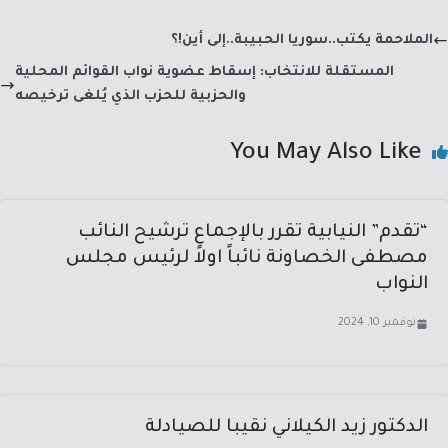
dI
a
sA
b
الملاحمة يكتب..سوريا الحبيبة..إلى أين!؟
n
m
p
o
المستقلة للانتخاب: إسقاط عضوية نواب القوائم المحلية
p
ok
والحزبية للحزب الذي يُلغى ترخيصه
You May Also Like
“تقدم” النيابية تقرر بالإجماع ترشيح النائب
مصطفى الخصاونة نائباً اولاً لرئيس مجلس
النواب
نوفمبر 10, 2024
الدكتور زيد الكيلاني نقيبا للصيادلة