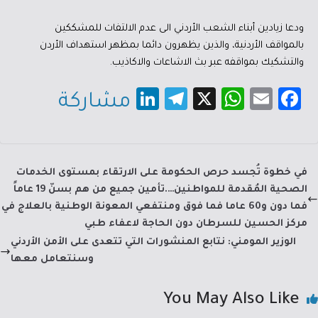
ودعا زيادين أبناء الشعب الأردني الى عدم الالتفات للمشككين
بالمواقف الأردنية، والذين يظهرون دائما بمظهر استهداف الأردن
والتشكيك بمواقفه عبر بث الاشاعات والاكاذيب.
Li
Te
X
W
E
Fa
مشاركة
nk
le
h
m
c
e
gr
at
ail
e
dI
a
sA
b
في خطوة تُجسد حرص الحكومة على الارتقاء بمستوى الخدمات
n
m
p
o
الصحية المُقدمة للمواطنين….تأمين جميع من هم بسنّ 19 عاماً
p
ok
فما دون و60 عاما فما فوق ومنتفعي المعونة الوطنية بالعلاج في
مركز الحسين للسرطان دون الحاجة لاعفاء طبي
الوزير المومني: نتابع المنشورات التي تتعدى على الأمن الأردني
وسنتعامل معها
You May Also Like