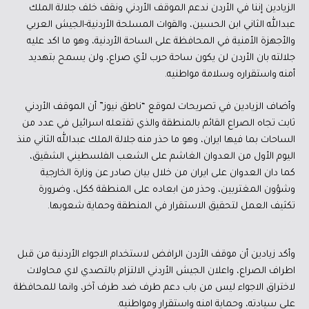
الزيادين إننا في الأردن ندعم الموقف الأردني ونقف خلف جلالة الملك
عبدالله الثاني ابن الحسين، والقوات المسلحة الأردنية-الجيش العربي
والأجهزة الأمنية في المحافظة على الساحة الأردنية، وهو ما اكد عليه
جلالته بان الأردن لن يكون ساحة حرب لأي صراع، ولن يسمح بتهديد
أمنه واستقراره وسلامة مواطنيه.
وأضاف الزيادين في تصريحات لموقع “ناطق نيوز” أن الموقف الأردني
ثابت تجاه الصراع القائم بالمنطقة والذي تفتعله اسرائيل في عدد من
الساحات بما فيها ايران، وهو ما حذر منه جلالة الملك عبدالله الثاني منذ
اليوم الأول من العدوان الغاشم على الشعب الفلسطيني الشقيق،
كما دان العدوان على ايران من خلال بيان صادر عن وزارة الخارجية
وشؤون المغتربين، وحذر من ابعاده على المنطقة ككل، وضرورة
تكثيف العمل لتحقيق الاستقرار في المنطقة وحماية شعوبها.
وأكد زيادين أن موقف الأردن الرافض لاستخدام الاجواء الأردنية من قبل
اطراف الصراع، واعلان الجيش الأردني الالتزام بالتصدي لاي محاولات
لاختراق الاجواء ليس من باب دعم طرف ضد طرف آخر، وانما للمحافظة
على سيادته، وحماية امنه واستقرار ومواطنيه.