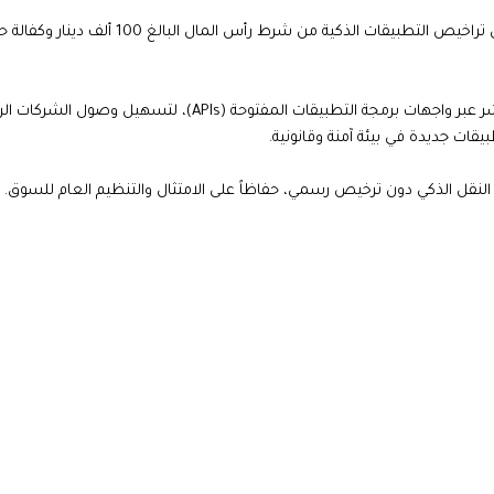
أما بالنسبة لمكاتب التكسي، فقد استثناها النظام في حال رغبت بالحصول على تراخيص التطبيقات الذكية من شرط رأس المال ال
وفي سياق متصل، وافق مجلس الوزراء على قائمة أسعار خدمات الربط المباشر عبر واجهات برمجة التطبيقات المفتوحة (APIs)، لتسهيل وص
قات جديدة في بيئة آمنة وقانونية.
لنقل الذكي دون ترخيص رسمي، حفاظاً على الامتثال والتنظيم العام للسوق.