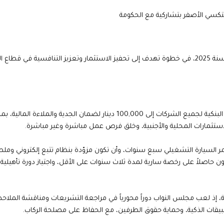
التكسي الأصفر بتشاركية مع الحكومة
وافق مجلس الوزراء على نظام تنظيم نقل الركاب من خلال التطبيقات الذكية لسنة 2025، في خطوة تهدف إلى تحفيز الاستثمار وتعزيز التنافسية في قط
ويتيح النظام الجديد فتح باب تراخيص لشركات جديدة، مع توحيد قيمة الكفالة البنكية لجميع الشركات إلى 100,000 دينار لضمان الجدية وال
لاستثمارات المحلية والأجنبية، وخلق فرص عمل مباشرة وغير مباشرة.
مر السيارة التشغيلي سبع سنوات، وأن تكون مزوّدة بنظام تتبع إلكتروني ومل
ئة. كما يجب ألا يزيد عمر السائق على 65 عاماً، وأن يكون حاصلاً على رخصة سارية لمدة ثلاث سنوات على الأقل، واجتياز دورة تأهيل
، إذ لعب مجلس النواب دوراً محورياً في مراجعة التشريعات ومناقشة الملاح
يقات الذكية، وحماية حقوق الطرفين، مع الحفاظ على مصلحة الركاب.