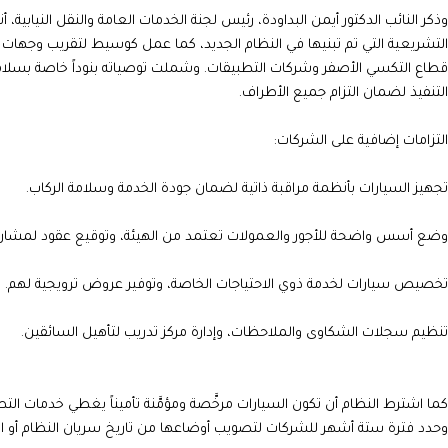
وذكر النائب الدكتور أيمن البداودة، رئيس لجنة الخدمات العامة والنقل النيابي
التشريعية التي تم تبنيها في النظام الجديد، كما عمل كوسيط لتقريب وجهات ا
قطاع التكسي الأصفر وشركات التطبيقات. وشملت توصياته بنوداً خاصة بسلامة
التنفيذ لضمان التزام جميع الأطراف.
التزامات إضافية على الشركات:
تجهيز السيارات بأنظمة مراقبة ذاتية لضمان جودة الخدمة وسلامة الركاب.
وضع أسس واضحة للأجور والعمولات تعتمد من الهيئة، وتوقيع عقود لمشاركة الب
تخصيص سيارات لخدمة ذوي الاحتياجات الخاصة، وتوفير عروض ترويجية لهم.
تنظيم سجلات الشكاوى والملاحظات، وإدارة مركز تدريب لتأهيل السائقين.
كما اشترط النظام أن تكون السيارات مرخَّصة ومؤمَّنة تأميناً يغطي خدمات التطب
وحدد فترة ستة أشهر للشركات لتصويب أوضاعها من تاريخ سريان النظام أو ان