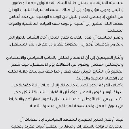
سياسته المتزنة، حيث يمثل جلالة الملك نقطة توازن مهمة وحضور
إقليمي ودولي مؤثر، ونوّه إلى أن هناك استهدافا متزايدا لشباب الوطن
من الخارج، إذ يسعى العدو للنيل من الوحدة الوطنية التي تعد أساس
نهضة البلد، مشيرا إلى أهمية الوقوف خلف القيادة الهاشمية والقوات
المسلحة.
واعتبر الحباشنة أن هذه اللقاءات تفتح المجال أمام الشباب للحوار الحر
والخروج بتوصيات تُرفع إلى الحكومة لتعزيز دورهم في بناء المستقبل.
وأشار المبيضين إلى أن الاهتمام الملكي بالجانب السياسي والاقتصادي
والاجتماعي انعكس بوضوح في احتفالات يوم الاستقلال، حيث شعر
الجميع بأن الشارع الأردني يقف صفا واحدا خلف سياسات جلالة الملك
في القضايا المحلية والدولية.
وأضاف أنه رغم وجود تحديات كالبطالة، إلا أن هناك إرادة حقيقية من
الدولة لتوفير فرص العمل، مؤكداً أن اللقاءات الشبابية تشكل حجر
الأساس في بناء الأوطان، داعيا الشباب إلى تطوير مهاراتهم والانخراط
في سوق العمل والمساهمة الفاعلة في مسيرة التنمية.
فيما أوضح المدير التنفيذي للمعهد السياسي، اياد معادات أن
التحديات لا تواجه بالشعارات وحدها، بل تتطلب أدوات فكرية وعملية