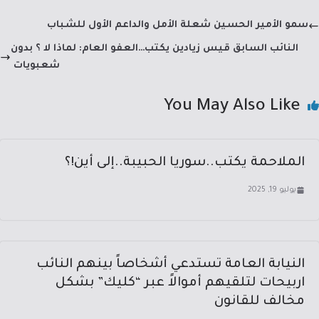
dI
a
sA
b
سمو الأمير الحسين شعلة الأمل والداعم الأول للشباب
n
m
p
o
النائب السابق قيس زيادين يكتب…العفو العام: لماذا لا ؟ بدون
p
ok
شعبويات
You May Also Like
الملاحمة يكتب..سوريا الحبيبة..إلى أين!؟
يوليو 19, 2025
النيابة العامة تستدعي أشخاصاً بينهم النائب
اربيحات لتلقيهم أموالاً عبر “كليك” بشكل
مخالف للقانون