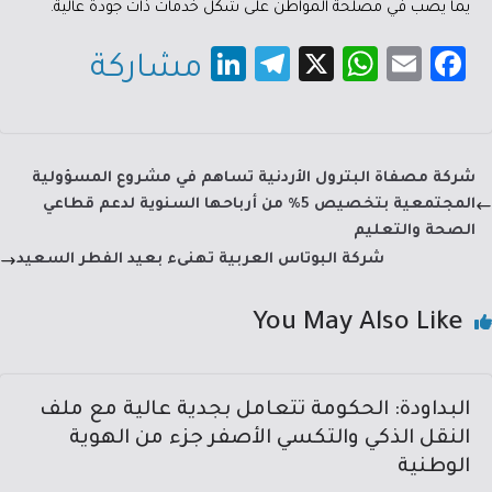
يما يصب في مصلحة المواطن على شكل خدمات ذات جودة عالية.
Li
Te
X
W
E
Fa
مشاركة
nk
le
h
m
c
e
gr
at
ail
e
dI
a
sA
b
شركة مصفاة البترول الأردنية تساهم في مشروع المسؤولية
n
m
p
o
المجتمعية بتخصيص 5% من أرباحها السنوية لدعم قطاعي
p
ok
الصحة والتعليم
شركة البوتاس العربية تهنىء بعيد الفطر السعيد
You May Also Like
البداودة: الحكومة تتعامل بجدية عالية مع ملف
النقل الذكي والتكسي الأصفر جزء من الهوية
الوطنية