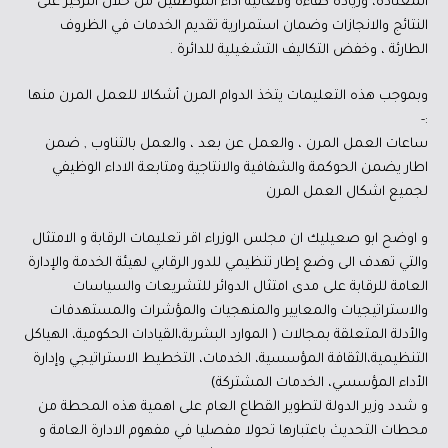
المعتادة، وزيادة كفاءة وفعالية أداء الموظفين من خلال التركيز على
النتائج والانجازات وضمان استمرارية تقديم الخدمات في الظروف
الطارئة ، وخفض التكاليف التشغيلية للدائرة .
وبموجب هذه التعليمات يتخذ الدوام المرن أشكالا للعمل المرن منها
:-
ساعات العمل المرن ، والعمل عن بعد ، والعمل بالتناوب , ضمن
اطار يضمن الحوكمة والشفافية والانتاجية ومتابعة الاداء الوظيفي
لجميع اشكال العمل المرن
و اوضح ابو صعيليك ان مجلس الوزراء اقر تعليمات الرقابة و الامتثال
والتي تهدف الى وضع إطار تنظيمي للدور الرقابي لهيئة الخدمة والإدارة
العامة للرقابة على مدى امتثال الدوائر للتشريعات والسياسات
والاستراتيجيات والمعايير والمنهجيات والمؤشرات والمستهدفات
والأدلة المتعلقة بمجالات ( الموارد البشرية،القيادات الحكومية، الهياكل
التنظيمية،الثقافة المؤسسية، الخدمات، التخطيط الاستراتيجي وإدارة
الأداء المؤسسي، الخدمات المشتركة)
و شدد وزير الدولة لتطوير القطاع العام على اهمية هذه المحطة من
محطات التحديث باعتبارها تحولا مفصليا في مفهوم الادارة العامة و