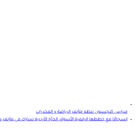
مدارس كنجستون تنظم مؤتمر الرياضة و المخدرات
انسجامًا مع خططها الرقمية الأسواق الحرّة الأردنية تشارك في مؤتمر ومعرض 025