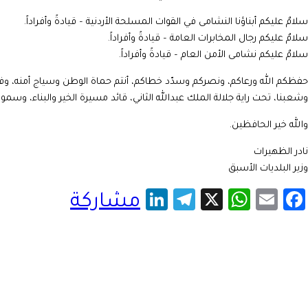
سلامٌ عليكم أبناؤنا النشامى في القوات المسلحة الأردنية – قيادةً وأفراداً.
سلامٌ عليكم رجال المخابرات العامة – قيادةً وأفراداً.
سلامٌ عليكم نشامى الأمن العام – قيادةً وأفراداً.
حفظكم الله ورعاكم، ونصركم وسدّد خطاكم، أنتم حماة الوطن وسياج أمنه، وفي
وشعبنا، تحت راية جلالة الملك عبدالله الثاني، قائد مسيرة الخير والبناء، وسمو
والله خير الحافظين.
نادر الظهيرات
وزير البلديات الأسبق
LinkedIn
Telegram
WhatsApp
X
Facebook
Email
مشاركة