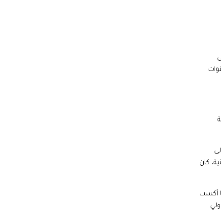
ى
قوات
ة
لى
ية، كان
ما أكسب
ولي