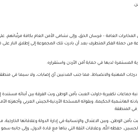
ن.
إلى المخابرات العامة – فرسان الحق، وإلى نشامى الأمن العام بكافة مرتّباتهم، عل
عة من حملة الفكر المتطرف بعد أن بادرت تلك المجموعة إلى إطلاق النار على 
زية المستمرة لديها في حماية أمن الأردن واستقراره.
لى درجات المهنية والانضباط، مما جنب المدنيين أي إصابات، ولا سيما في منطق
دنية جماعات تكفيرية حاولت العبث بأمن الوطن وبث الفرقة بين أبنائه مستندة إ
يادته الهاشمية الحكيمة، وبقواته المسلحة الأردنية-الجيش العربي وأجهزته الأمن
 في المنطقة.
بأمن الوطن، وبين الاعتدال والإنسانية في إدارة الدولة وعلاقاتها الخارجية، 
الحسين، حفظه الله، وعلاقات الثقة التي بناها مع قادة الدول، وإلى جانبه سمو 