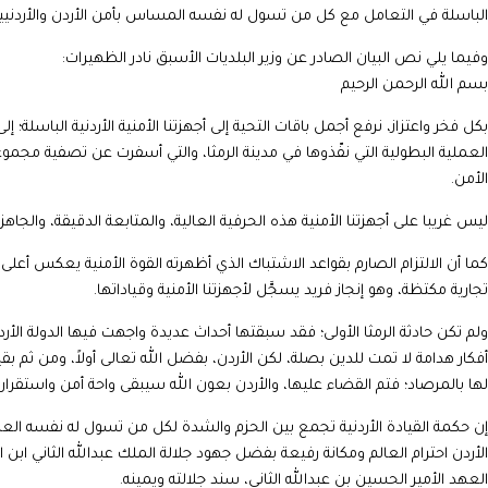
الباسلة في التعامل مع كل من تسول له نفسه المساس بأمن الأردن والأردنيي
وفيما يلي نص البيان الصادر عن وزير البلديات الأسبق نادر الظهيرات:
بسم الله الرحمن الرحيم
بكل فخر واعتزاز، نرفع أجمل باقات التحية إلى أجهزتنا الأمنية الأردنية الباسلة؛ 
العملية البطولية التي نفّذوها في مدينة الرمثا، والتي أسفرت عن تصفية مجمو
الأمن.
ليس غريبا على أجهزتنا الأمنية هذه الحرفية العالية، والمتابعة الدقيقة، والجاه
كما أن الالتزام الصارم بقواعد الاشتباك الذي أظهرته القوة الأمنية يعكس أع
تجارية مكتظة، وهو إنجاز فريد يسجَّل لأجهزتنا الأمنية وقياداتها.
ولم تكن حادثة الرمثا الأولى؛ فقد سبقتها أحداث عديدة واجهت فيها الدولة الأر
أفكار هدامة لا تمت للدين بصلة، لكن الأردن، بفضل الله تعالى أولاً، ومن ثم بق
لها بالمرصاد؛ فتم القضاء عليها، والأردن بعون الله سيبقى واحة أمن واستقرار
إن حكمة القيادة الأردنية تجمع بين الحزم والشدة لكل من تسول له نفسه العبث 
الأردن احترام العالم ومكانة رفيعة بفضل جهود جلالة الملك عبدالله الثاني ابن 
العهد الأمير الحسين بن عبدالله الثاني، سند جلالته ويمينه.