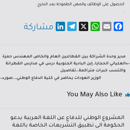
الحصول على الوظائف والمهن الطموحة بعد التخرج.
:
Li
Te
X
W
E
Fa
مشاركة
nk
le
h
m
c
e
gr
at
ail
e
dI
a
sA
b
مدير وحدة الشراكة بين القطاعين العام والخاص المهندس حمزة
n
m
p
o
العلياني الحجايا…إبن البادية الجنوبية درس في مدارس القطرانة
p
ok
واكتسب خبرات متراكمة…تفاصيل
الوزير العودات يحاضر في كلية الدفاع الوطني….صور
You May Also Like
المشروع الوطني للدفاع عن اللغة العربية يدعو
الحكومة الى تطبيق التشريعات الخاصة باللغة