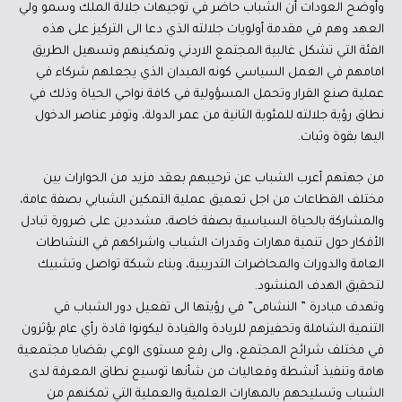
وأوضح العودات أن الشباب حاضر في توجيهات جلالة الملك وسمو ولي
العهد وهم في مقدمة أولويات جلالته الذي دعا الى التركيز على هذه
الفئة التي تشكل غالبية المجتمع الاردني وتمكينهم وتسهيل الطريق
امامهم في العمل السياسي كونه الميدان الذي يجعلهم شركاء في
عملية صنع القرار وتحمل المسؤولية في كافة نواحي الحياة وذلك في
نطاق رؤية جلالته للمئوية الثانية من عمر الدولة، وتوفر عناصر الدخول
اليها بقوة وثبات.
من جهتهم أعرب الشباب عن ترحيبهم بعقد مزيد من الحوارات بين
مختلف القطاعات من اجل تعميق عملية التمكين الشبابي بصفة عامة،
والمشاركة بالحياة السياسية بصفة خاصة، مشددين على ضرورة تبادل
الأفكار حول تنمية مهارات وقدرات الشباب واشراكهم في النشاطات
العامة والدورات والمحاضرات التدريبية، وبناء شبكة تواصل وتشبيك
لتحقيق الهدف المنشود.
وتهدف مبادرة ” النشامى” في رؤيتها الى تفعيل دور الشباب في
التنمية الشاملة وتحفيزهم للريادة والقيادة ليكونوا قادة رأي عام يؤثرون
في مختلف شرائح المجتمع، والى رفع مستوى الوعي بقضايا مجتمعية
هامة وتنفيذ أنشطة وفعاليات من شأنها توسيع نطاق المعرفة لدى
الشباب وتسليحهم بالمهارات العلمية والعملية التي تمكنهم من