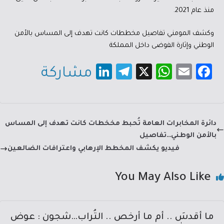
منذ عام 2021.
وكشف المومني تفاصيل مخططات كانت تهدف إلى المساس بالأمن
الوطني وإثارة الفوضى داخل المملكة
Li
Te
X
W
E
Fa
مشاركة
nk
le
h
m
c
e
gr
at
ail
e
dI
a
sA
b
دائرة المخابرات العامة تُحبط مخخطات كانت تهدف إلى المساس
n
m
p
o
بالأمن الوطني…تفاصيل
p
ok
فيديو يكشف المخطط الإرهابي واعترافات الضالعين
You May Also Like
ما أقدسَ .. أم ما أرخص .. التُراب…شجون : عوض