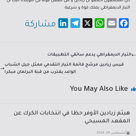
كل المطلعون اجمعو ان زيادين و من معقل قوته في اللويبدة اثبت ان
التيار الديمقراطي يملك قوة و شرعية.
Li
Te
X
W
E
Fa
مشاركة
nk
le
h
m
c
e
gr
at
ail
e
dI
a
sA
b
التيار الديمقراطي يدعم سائقي التطبيقات
n
m
p
o
قيس زيادين مرشح قائمة التيار التقدمي ممثل جيل الشباب
p
ok
الواعد يقترب من قبة البرلمان مبكرا
You May Also Like
هيثم زيادين الأوفر حظا في انتخابات الكرك عن
المقعد المسيحي
أغسطس 24, 2024