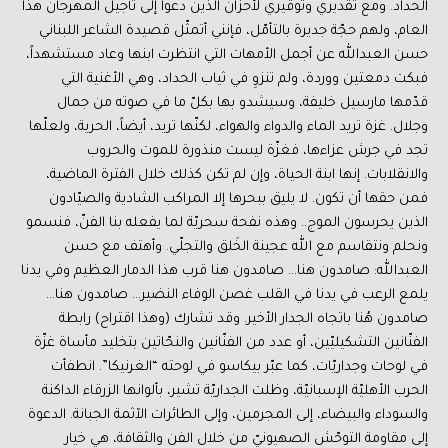
الحداد. ومع تقديري وتوقيري لأحزان الذين دعوا إلى تأجيل المهرجان هذا
العام، ولهم حجّة جديرة بالتأمّل، فإنني أتمثّل قصيدة الشاعر اللبناني
حسن العبدالله عن أجمل الأمهات التي انتظرت ابنها وعاد مستشهداً،
فبكت دمعتين ووردة، ولم تنزوِ في ثياب الحداد، وهي الأغنية التي
قدّمها مارسيل خليفة، وسيشدو بها بكلّ ما في صوته من جمال
وجلال. غزة تريد الماء والدواء والهواء، لكنّها تريد، أيضاً، الحرية، ولعلّها
تجد في جرش عزاءها، فغزّة ليست منذورة للموت والحروب
والانقلابات. إنها ابنة الحياة، وإن لم تكن كذلك خلال الفترة الماضية،
فمن حقها أن تكون. لا يليق ببحرها إلا المراكب الشادية والصيّادون
الذين يحرسون الموج.. وهذه نفحة سحريّة لما يفعله بنا الفنّ، فنسمو
ونحلم ونتقاسم مع الله عجينة الخَلق والتجلّي. وأهتف مع حسن
العبدالله: صامدون هنا… صامدون هنا قرب هذا الدمار العظيم وفي يدنا
يلمع الرعب في يدنا في القلب غصن الوفاء النضير… صامدون هنا…
صامدون هُنا باتجاه الجدار الأخير. وقد تشارك (وهذا اقتراح) رابطة
الفنّانين التشكيليّين، أو عدد من الفنّانين والنحّاتين بتخليد مأساة غزّة
في لوحات وجداريّات، كما عبّر بيكاسو في لوحته “الغرنيكا”. انطفأت
الحرب الأهليّة الإسبانيّة، وظلت الجداريّة تشير، بألوانها الزرقاء الداكنة
والسوداء والبيضاء، إلى المجرمين، وإلى الطائرات الآثمة الجبانة. الدعوة
إلى مقاومة التوحّش الصهيونيّ من خلال الفن والثقافة، هي خيار