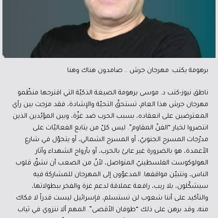
برهومة يكتب: مهرجان جرش .. صامدون هناك وهنا
ناطق نيوز-كتب د. موسى برهومة الصيغة الذكيّة التي اقترحها منظّمو
مهرجان جرش هذا العام، تستحقّ التحيّة والإشادة، فقد مزجت بين رأي
المعترضين على انعقاده، بسبب الحرب ضد غزّة، وبين المؤيّدين الذين
انتصروا لخيار “الفنّ المقاوم”. ليس كلّ من يتابع الفعاليّات على
مدرّجات المسرح الجنوبيّ، أو المسرح الشمالي، أو يتجوّل في شارع
الأعمدة، هو بالضرورة غير عابئ بالحرب، أو بأرواح الشهداء وآثار
الهولوكوست الفلسطينيّ المتواصل، لأنّ من الصعب أن نشقّ قلوب
الناس، ونتبيّن مواقفها. المدعوّون إلى المهرجان للمشاركة فيه
سيشكّلون، بلا ريب، رافعة عملاقة لدعم غزة والفخر ببطولاتها،
والتأكيد على أننا شعوب لن تستسلم، فإسرائيل ليست قدراً لا فكاك
منه، وقد برهن على ذلك “طوفان الأقصى”. المهم ألا ننزوي في ثياب