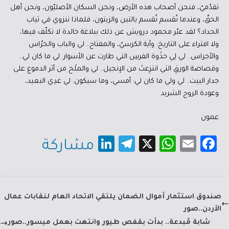
تقدّميّ، فنحن أصحاب هذه الأرض، ونحن السكان الأصليّون، ونحن أهل
الحقّ، وعندما نُقسم نُقسم بالتين والزيتون، فلماذا ننزوي في ثياب
الحداد؟ لقد عبّر محمود درويش عن ذلك ببلاغة خالدة لا تكلّف فيها،
ولا افتراء على التاريخ: وآية الكرسيٌ، والمفتاح.. لي والباب والحرٌاس
والأجراس.. لي لِي حذْوة الفرسِ التي طارت عن الأسوار. لي ما كان لي..
وقصاصة الورقِ التي انتزِعتْ من الإنجيل.. لي والملْح من أثر الدموع على
جدار البيت.. لي ولي ما كان لي: أمسي، وما سيكون. لي غدِي البعيد،
وعودة الروح الشريد
عمون
Li
Te
X
W
E
Fa
مشاركة
nk
le
h
m
c
e
gr
at
ail
e
dI
a
sA
b
صندوق استثمار أموال الضمان يلتقي الاتحاد العام لنقابات عمال
n
m
p
o
الأردن..صور
p
ok
شابة مُبدعة.. بدأت بقفص طيور وانتهت بعمل ميسور..صور