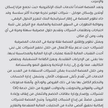
والإنترنت.
وتعد المنصة امتداداً لخدمات البنك الإلكترونية؛ حيث تجمع مزايا إسكان
أونلاين وإسكان موبايل – شركات لتوفير تجربة موحدة أكثر سلاسة. وقد
جاء تطوير المنصة في إطار استراتيجية البنك لتعزيز التحول الرقمي،
ومواكبة التطورات في السوق المحلية والعالمية، مع التركيز على تلبية
احتياجات وتطلعات الشركات وتقديم حلول مصرفية سهلة ومرنة في أي
وقت ومن أي مكان.
ويمثل تطوير وإطلاق المنصة نقلة نوعية في الخدمات المصرفية
للشركات؛ حيث تدعم بيئة الأعمال من خلال تحفيز الشركات على تبني
أحدث التقنيات المالية لأتمتة عمليات الإدارة المالية والمحاسبية لديها،
بما يغني عن الإجراءات التقليدية، ويعزز الكفاءة التشغيلية، ويخفض
التكاليف، مما يؤدي إلى زيادة الإنتاجية وتحقيق النمو والاستدامة.
ومن خلال المنصة الجديدة يمكن للشركات الاستفادة من العديد من
الخدمات التي تُقدم بأعلى مستويات الأمان، وتشمل: إدارة الحسابات
والتحكم الكامل بها بما في ذلك القروض والودائع، وأتمتة مدفوعات
الرواتب والفواتير والتحويلات والحوالات الفورية من خلال خدمة CliQ
للشركات، وإصدار وإدارة بطاقات الخصم والائتمان من إيقاف وإعادة
تفعيل، فضلاً عن إيداع الشيكات إلكترونياً. وتتيح المنصة للشركات
إمكانية تحقيق أقصى فائدة من التحليلات المالية المتقدمة والتقارير