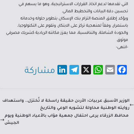
التي تقدمها لدعم اتخاذ القرارات الاستراتيجية، وهو ما يسهم في
تحسين دقة البيانات والتخطيط المالي.
ويؤكد إطلاق المنصة التزام بنك الإسكان بتطوير حلوله وخدماته
باستمرار، وفقاً لمنهجية تركز على الابتكار، وتقوم على التكنولوجيا،
والجودة الشاملة، والتنافسية، مما يعزز مكانته الريادية كشريك مصرفي
موثوق.
-انتهى-
Li
Te
X
W
E
Fa
مشاركة
nk
le
h
m
c
e
gr
at
ail
e
dI
a
sA
b
الوزير الأسبق عربيات: الأردن حقيقة راسخة لا تُختزل.. واستهداف
n
m
p
o
روايته الوطنية محاولة لتشويه الوعي والتاريخ
p
ok
محافظ الزرقاء يرعى احتفال جمعية مؤاب بالأعياد الوطنية ويوم
الجيش