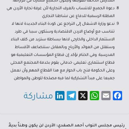
المدارس الخاصة لتقويتها وليكون الجميع مشاركا في قراراتها.
دعوة الجميع للانتساب بالغرف التجارية لأن غرفة تجارة الأردن هي
المظلة الرسمية للدفاع عن نشاطنا التجاري
ندعو وزارة الاشغال إلى التراجع عن كودة البناء الجديدة لانها لا
تتناسب مع أوضاع الاردن الاقتصادية وستكون سببا في طرد
الاستثمار الداخلي والخارجي لانها ببساطة ستزيد من كلف البناء
وستقلل من العوائد والأرباح وبالمقابل ستتضاعف الأقساط
المدرسية. وفي الختام نؤكد إن قطاع المؤسسات التعليمية هو
قطاع استثماري تعليمي خدماتي يقوم بخدمة المجتمع المحلي
وعلى الحكومة فتح باب الحوار مع هذا القطاع المهم وأن نعمل
جميعا على مبدأ التشاركية لما فيه مصلحة للوطن والمواطن
Li
Te
X
W
E
Fa
مشاركة
nk
le
h
m
c
e
gr
at
ail
e
dI
a
sA
b
رئيس مجلس النواب أحمد الصفدي: الأردن لن يكون وطناً بديلاً