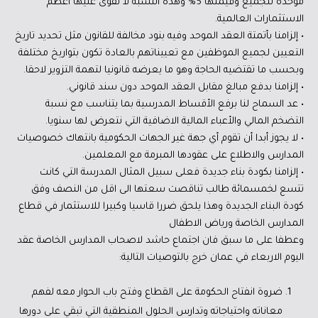
موحدة للجميع وقيمتها 5% وهذه النسبة لا تقوى عليها أعظم
الاستثمارات العالمية.
• إلزامنا بأتمتة العقد الموحد وفيه بنود مخالفة للقانون مثل تحديد تاريخ
التعيين لجميع الموظفين مع تعييناتهم بالعادة تكون بتواريخ مختلفة
وبحسب ما تقتضيه الحاجة وهو ما يعرضه قانونيا لتهمة التزوير لاحقا.
• إلزامنا بدفع مبالغ مقابل العقد الموحد دون سند قانوني.
• عد السماح لنا برفع الأقساط المدرسية بما يتناسب مع نسبة
التضخم المالي والأعباء المالية الاضافية التي نتعرض لها سنويا.
• لا يجوز أبدا أن تقوم أي جهة غير الجهات الحكومية بانتهاك خصوصيات
المدارس والاطلاع على عقودها المبرمة مع المعلمين.
• إلزامنا بكودة بناء جديدة فعلى سبيل المثال المدرسة التي كانت
تتسع لخمسمائة طالب تناقصت سعتها الى اقل من النصف وفق
كودة البناء الجديدة وهذا يلحق ضررا قاسيا وكبيرا للاستثمار في قطاع
المدارس الخاصة ورياض الاطفال
وعطفا على ما سبق فان اجتماع حاشد لاصحاب المدارس الخاصة عقد
اليوم الاربعاء في عمان خرج بالتوصيات التالية:
ضروة انفتاح الحكومة على القطاع وفتح باب الحوار معه لفهم
معاناته واحتياجاته وتدارس الحلول المنطقية التي تبقي على دورها