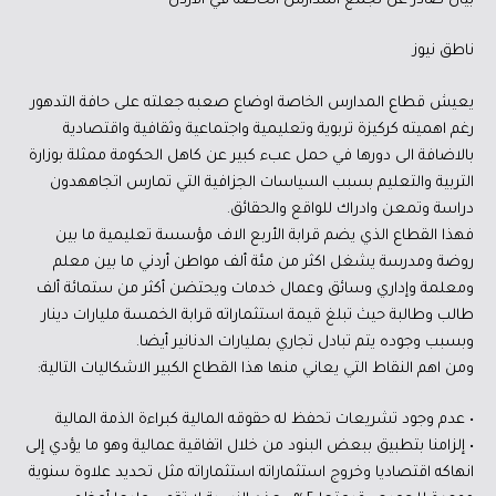
بيان صادر عن تجمع المدارس الخاصة في الأردن
ناطق نيوز
يعيش قطاع المدارس الخاصة اوضاع صعبه جعلته على حافة التدهور
رغم اهميته كركيزة تربوية وتعليمية واجتماعية وثقافية واقتصادية
بالاضافة الى دورها في حمل عبء كبير عن كاهل الحكومة ممثلة بوزارة
التربية والتعليم بسبب السياسات الجزافية التي تمارس اتجاههدون
دراسة وتمعن وادراك للواقع والحقائق.
فهذا القطاع الذي يضم قرابة الأربع الاف مؤسسة تعليمية ما بين
روضة ومدرسة يشغل اكثر من مئة ألف مواطن أردني ما بين معلم
ومعلمة وإداري وسائق وعمال خدمات ويحتضن أكثر من ستمائة ألف
طالب وطالبة حيث تبلغ قيمة استثماراته قرابة الخمسة مليارات دينار
وبسبب وجوده يتم تبادل تجاري بمليارات الدنانير أيضا.
ومن اهم النقاط التي يعاني منها هذا القطاع الكبير الاشكاليات التالية:
• عدم وجود تشريعات تحفظ له حقوقه المالية كبراءة الذمة المالية
• إلزامنا بتطبيق ببعض البنود من خلال اتفاقية عمالية وهو ما يؤدي إلى
انهاكه اقتصاديا وخروج استثماراته استثماراته مثل تحديد علاوة سنوية