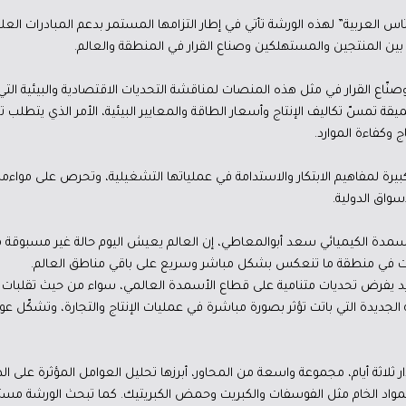
س العربية” لهذه الورشة تأتي في إطار التزامها المستمر بدعم المبادرات الع
ء بين المنتجين والمستهلكين وصناع القرار في المنطقة والعالم.
وصنّاع القرار في مثل هذه المنصات لمناقشة التحديات الاقتصادية والبيئية الت
قة تمسّ تكاليف الإنتاج وأسعار الطاقة والمعايير البيئية، الأمر الذي يتطلب تعاو
 وكفاءة الموارد.
بيرة لمفاهيم الابتكار والاستدامة في عملياتها التشغيلية، وتحرص على مواءمة
سواق الدولية.
للأسمدة الكيميائي سعد أبوالمعاطي، إن العالم يعيش اليوم حالة غير مسبوقة م
ات في منطقة ما تنعكس بشكل مباشر وسريع على باقي مناطق العالم.
يد يفرض تحديات متنامية على قطاع الأسمدة العالمي، سواء من حيث تقلبات أسع
ئية الجديدة التي باتت تؤثر بصورة مباشرة في عمليات الإنتاج والتجارة، وتش
ر ثلاثة أيام، مجموعة واسعة من المحاور، أبرزها تحليل العوامل المؤثرة على 
المواد الخام مثل الفوسفات والكبريت وحمض الكبريتيك. كما تبحث الورشة مستقبل