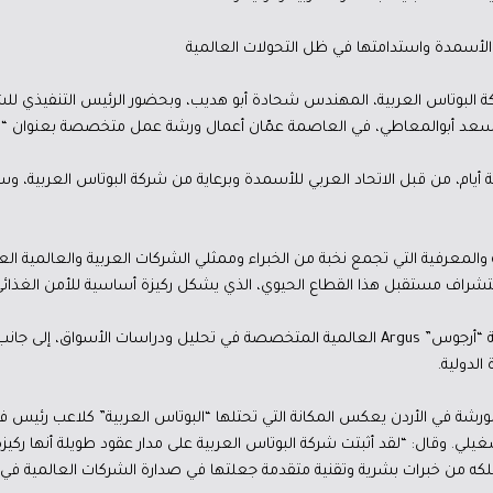
أسمدة واستدامتها في ظل التحولات العالمية
 البوتاس العربية، المهندس شحادة أبو هديب، وبحضور الرئيس التنفيذي للشر
ئي سعد أبوالمعاطي، في العاصمة عمّان أعمال ورشة عمل متخصصة بعنوان “ا
اثة أيام، من قبل الاتحاد العربي للأسمدة وبرعاية من شركة البوتاس العربية،
ية والمعرفية التي تجمع نخبة من الخبراء وممثلي الشركات العربية والعالمية 
شراف مستقبل هذا القطاع الحيوي، الذي يشكل ركيزة أساسية للأمن الغذائي ال
كما يشارك في الورشة متحدثون من شركة “أرجوس” Argus العالمية المتخصصة في تحليل ودراسا
لدولية.
ورشة في الأردن يعكس المكانة التي تحتلها “البوتاس العربية” كلاعب رئيس ف
لي. وقال: “لقد أثبتت شركة البوتاس العربية على مدار عقود طويلة أنها ركيزة
لكه من خبرات بشرية وتقنية متقدمة جعلتها في صدارة الشركات العالمية في ه