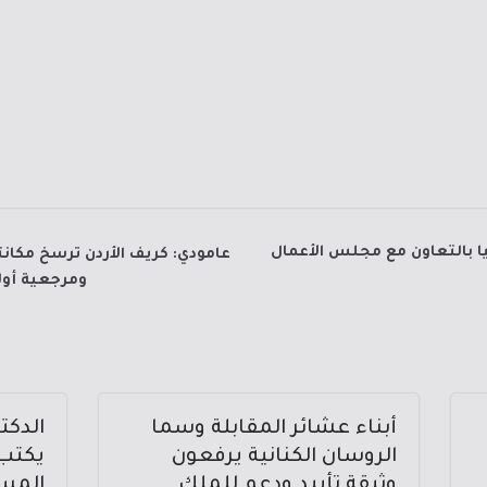
ا بالتعاون مع مجلس الأعمال
عامودي: كريف الأردن ترسخ مكا
ومرجعية أول
أبناء عشائر المقابلة وسما
الدكت
الروسان الكنانية يرفعون
يكتب.
وثيقة تأييد ودعم للملك
المس