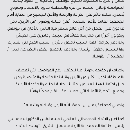
للأمن والحريات المكفولة لجميع مواطنيه وساكنيه. إن جهود جلالته
المتواصلة لإحلال السلام في غزة والمنطقة جديرة بالاهتمام ونموذج
يُحتذى. سلام قائم على الكرامة والرحمة والأمن للجميع في خطابه أمام
الجمعية العامة للأمم المتحدة، أعلن جلالته بوضوح: ‘في الأردن، نحن
عازمون على العمل من أجل عالم يشعر فيه الناس بالأمان في بيوتهم،
ويكونون أحرارًا في ممارسة عقائدهم الدينية، وقادرين على العيش
والازدهار بكرامة.’ لهذا السبب نحتفل بالأردن: بسبب القيم التي نتشارك
بها للسلام وحقوق الإنسان والازدهار للجميع، بغض النظر عن الدين أو
العقيدة أو القومية.
واضاف ان حقيقة وجودنا هنا لنحتفل، رغم العواصف التي تعصف
بالمنطقة، تقول الكثير عن الأردن وقيادته الحكيمة والمتبصرة ومن
خلال احتفالنا هذا، نعبر عن امتناننا لجلالة الملك والحكومة الأردنية
وجميع الأجهزة الأمنية التي جعلت هذا اللقاء ممكنًا وآمنًا.
ونصلي كجماعة إيمان أن يحفظ الله الأردن وقيادته وشعبه.”
كما أعلن الاتحاد المعمداني العالمي تعيينه القس الدكتور نبيه عباسي،
رئيس الطائفة المعمدانية الأردنية، سفيرًا للشرق الأوسط للاتحاد