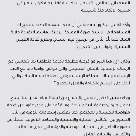
المعمداني العالمي، ليُسجل بذلك سابقة تاريخية كأول سفير في
مسيرة الاتحاد منذ تأسيسه.
وأكد القس الدكتور نبيه عباسي أن هذه المهمه الجديد سيتيح له
المساهمة في ترسيخ صورة المملكة الاردنية الهاشمية بقيادة جلالة
الملك عبدالله الثاني في ترسيخ قيم السلام، وتعزيز ثقافة العيش
المشترك والوئام بين الشعوب.
وقال: “إن هذا الدور هو فرصة عظيمة لخدمة منطقتنا بما يتماشى مع
الرسالة الإنسانية للايمان المسيحي والتي تتوافق توافقا تاما مع القيم
الإنسانية لرسالة المملكة الإنسانية والتي يحملها جلالة الملك، والتي
ترتكز على السلام والكرامة والعدل للجميع.”
وجاء تعيين الدكتور عباسي بالإجماع من لجنة الأمناء تقديرًا لما يتمتع
به من خبرة روحية وقيادية واسعة، وما قدّمه على مدى عقود من خدمة
متواصلة للكنيسة والمجتمع. كما يعكس إسهاماته النوعية في بناء
الجسور بين الكنائس المحلية والإقليمية والمعاهد اللاهوتية، فضلًا عن
حضوره الفاعل في المبادرات الوطنية والدولية التي تعزز ثقافة الحوار
والتعايش والسلام العادل.