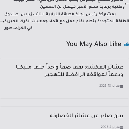
الدكتور مصلح البطوش يكتب..الأمان الرياضي… استراتيجية
n
m
p
o
وطنية برعاية سمو الأمير فيصل بن الحسين
p
ok
بمشاركة رئيس لجنة الطاقة النيابية النائب زيادين..صندوق
الطاقة المتجددة ينظم لقاء عمل مع اتحاد جمعيات الكرك الخيرية
في الكرك..صور
You May Also Like
عشائر العكشة: نقف صفاً واحداً خلف مليكنا
ودعماً لمواقفه الرافضة للتهجير
فبراير 10, 2025
بيان صادر عن عشائر الخصاونه
فبراير 7, 2025