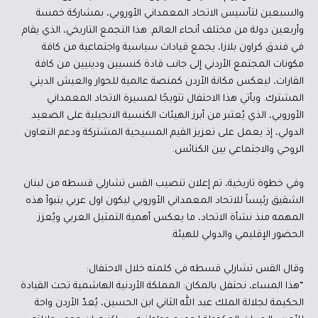
والسبعين لتأسيس الاتحاد المعمداني الأوروبي، بمشاركة خمسة
وأربعين دولة من مختلف أنحاء العالم. هذا التجمع التاريخي، الذي يقام
في فندق كراون بلازا، يجمع قيادات سياسية واجتماعية من كافة
مكونات المجتمع الأردني إلى جانب قادة كنسيين ودينيين من كافة
القارات، ليعكس مكانة الأردن كمنصة عالمية للحوار والعيش الديني
المشترك. ويأتي هذا الاحتفال تتويجًا لمسيرة الاتحاد المعمداني
الأوروبي، الذي يُعتبر من أبرز الهيئات الكنسية الانجيلية على الصعيد
الدولي، إذ يعمل على تعزيز القيم المسيحية المشتركة ودعم التعاون
الروحي والاجتماعي بين الكنائس.
وفي خطوة تاريخية، تم إعلان تنصيب القس تشارلي قسطه من لبنان
الشقيق رئيساً للاتحاد المعمداني الأوروبي ليكون اول عربي يتبوأ هذه
المهمه منذ نشأة الاتحاد، ما يعكس أهمية التمثيل العربي ويُعزز
الحضور الإقليمي والدولي للهيئة.
وقال القس تشارلي قسطه في كلمته خلال الاحتفال:
“هذا المساء، نحتفل بالمكان: المملكة الأردنية الهاشمية تحت القيادة
الحكيمة لجلالة الملك عبد الله الثاني ابن الحسين، يُعدّ الأردن واحة