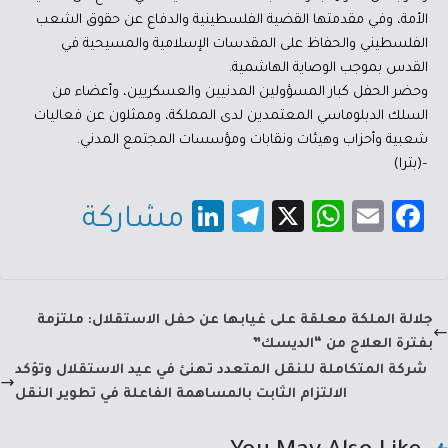
الأمة، وفي مقدمتها القضية الفلسطينية والدفاع عن حقوق الشعب
الفلسطيني والحفاظ على المقدسات الإسلامية والمسيحية في
القدس بموجب الوصاية الهاشمية.
وحضر الحفل كبار المسؤولين المدنيين والعسكريين، وأعضاء من
السلك الدبلوماسي المعتمدين لدى المملكة، وممثلون عن فعاليات
شعبية وأحزاب وهيئات ونقابات ومؤسسات المجتمع المدني.
–(بترا)
Li
Te
X
W
E
Fa
مشاركة
nk
le
h
m
c
e
gr
at
ail
e
dI
a
sA
b
جلالة الملكة معلقة على غيابها عن حفل الاستقلال: ملتزمة
n
m
p
o
بفترة العلاج من “الديسك”
p
ok
شركة المتكاملة للنقل المتعدد تهنئ في عيد الاستقلال وتؤكد
الالتزام الثابت بالمساهمة الفاعلة في تطوير النقل