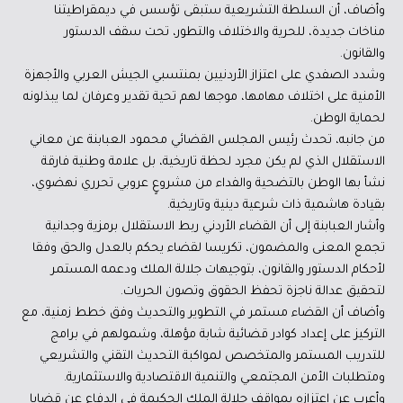
وأضاف، أن السلطة التشريعية ستبقى تؤسس في ديمقراطيتنا
مناخات جديدة، للحرية والاختلاف والتطور، تحت سقف الدستور
والقانون.
وشدد الصفدي على اعتزاز الأردنيين بمنتسبي الجيش العربي والأجهزة
الأمنية على اختلاف مهامها، موجها لهم تحية تقدير وعرفان لما يبذلونه
لحماية الوطن.
من جانبه، تحدث رئيس المجلس القضائي محمود العبابنة عن معاني
الاستقلال الذي لم يكن مجرد لحظة تاريخية، بل علامة وطنية فارقة
نشأ بها الوطن بالتضحية والفداء من مشروعٍ عروبي تحرري نهضوي،
بقيادة هاشمية ذات شرعية دينية وتاريخية.
وأشار العبابنة إلى أن القضاء الأردني ربط الاستقلال برمزية وجدانية
تجمع المعنى والمضمون، تكريسا لقضاء يحكم بالعدل والحق وفقا
لأحكام الدستور والقانون، بتوجيهات جلالة الملك ودعمه المستمر
لتحقيق عدالة ناجزة تحفظ الحقوق وتصون الحريات.
وأضاف أن القضاء مستمر في التطوير والتحديث وفق خطط زمنية، مع
التركيز على إعداد كوادر قضائية شابة مؤهلة، وشمولهم في برامج
للتدريب المستمر والمتخصص لمواكبة التحديث التقني والتشريعي
ومتطلبات الأمن المجتمعي والتنمية الاقتصادية والاستثمارية.
وأعرب عن اعتزازه بمواقف جلالة الملك الحكيمة في الدفاع عن قضايا