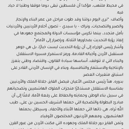
في محيط ملتهب، مؤكدا أن فلسطين تبقى دوما موقفا وطنيا لا حياد
فيه.
وأضاف: “نرى اليوم دولتنا وقد طوت مراحل من عمر البناء والإنجاز
والصبر والتضحيات، ونراك – يا سيدي – تصون أحلام الأردنيين والأردنيات
بأمل متجدد، بينما تكرس مؤسسات الدولة والمجتمع جهودها في
إنفاذ رؤية التحديث بمحاورها الثلاثة، وبإصرار إلى الأمام”.
وأشار رئيس الوزراء إلى أن رؤية التحديث ليست خيارًا، بل هي جوهر
مستقبل الأردن وأجياله القادمة، ورمز لاستمرار مسيرة الاستقلال
والبناء التي لا تتوقف، أساسها سيادة القانون، واقتصاد وطني يتعزز
بالإنتاجية والاستثمار والتنافسية، وبناء في الإنسان الأردني القادر على
استباق متغيرات العصر.
بدوره، هنأ رئيس مجلس الأعيان فيصل الفايز، جلالة الملك والأردنيين
بمناسبة الاستقلال مستذكرًا منجزات الملوك الهاشميين وتضحياتهم
في سبيل بناء الوطن وحمايته والحفاظ على رفعة الأمة، لافتًا إلى أن
مبادئ البطولة والتضحية التي حملها الشريف الحسين بن علي، طيب
الله ثراه، هي ذاتها التي حملها الأبناء والأحفاد، وسيظل يحملها
الهاشميون، ومعهم الأردنيون المخلصون الأوفياء.
وثمن الفايز دور جلالة الملك وجهوده التي مكنت الأردن من عبور القرن