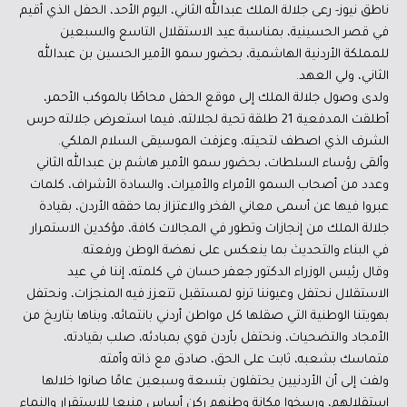
ناطق نيوز- رعى جلالة الملك عبدالله الثاني، اليوم الأحد، الحفل الذي أقيم
في قصر الحسينية، بمناسبة عيد الاستقلال التاسع والسبعين
للمملكة الأردنية الهاشمية، بحضور سمو الأمير الحسين بن عبدﷲ
الثاني، ولي العهد.
ولدى وصول جلالة الملك إلى موقع الحفل محاطًا بالموكب الأحمر،
أطلقت المدفعية 21 طلقة تحية لجلالته، فيما استعرض جلالته حرس
الشرف الذي اصطف لتحيته، وعزفت الموسيقى السلام الملكي.
وألقى رؤساء السلطات، بحضور سمو الأمير هاشم بن عبدالله الثاني
وعدد من أصحاب السمو الأمراء والأميرات، والسادة الأشراف، كلمات
عبروا فيها عن أسمى معاني الفخر والاعتزاز بما حققه الأردن، بقيادة
جلالة الملك من إنجازات وتطور في المجالات كافة، مؤكدين الاستمرار
في البناء والتحديث بما ينعكس على نهضة الوطن ورفعته.
وقال رئيس الوزراء الدكتور جعفر حسان في كلمته، إننا في عيد
الاستقلال نحتفل وعيوننا ترنو لمستقبل تتعزز فيه المنجزات، ونحتفل
بهويتنا الوطنية التي صقلها كل مواطن أردني بانتمائه، وبناها بتاريخ من
الأمجاد والتضحيات، ونحتفل بأردن قوي بمبادئه، صلب بقيادته،
متماسك بشعبه، ثابت على الحق، صادق مع ذاته وأمته.
ولفت إلى أن الأردنيين يحتفلون بتسعة وسبعين عامًا صانوا خلالها
استقلالهم، ورسخوا مكانة وطنهم ركن أساس منيعا للاستقرار والنماء