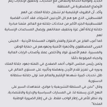
الجديد ومواكبة الحداثة والتعامل مع التحديات، وتحقيق الإنجازات رغم
الأوضاع المضطربة في المنطقة.
وأكد، أن الظروف الإقليمية لم تشغل جلالة الملك عن الهم
الفلسطيني، الذي هـو هـم كل الأردنيين الشرفاء، فقد أخذت القضية
الفلسطينية الجزء الأكبر من محادثات جلالته مع العالم، مثمنا مبادرة
جلالته لإغاثة أهل غزة وتخفيف معاناتهم، وإيصال المساعدات الإنسانية
لهم.
كما أعرب الفايز عن الاعتزاز والفخر بالقوات المسلحة الأردنية – الجيش
العربي المصطفوي والأجهزة الأمنية وجهودهم في حماية الوطن
والمسيرة، فهم الأصدق قولا والأخلص عملا وأصحاب الرايات العالية
والجباه المرفوعة دائمًا.
وثمن رئيس مجلس النواب أحمد الصفدي في كلمته جهود جلالة الملك
ودوره في تعزيز تقدم الأردن ونهضته وتأثيره على مستوى العالم، في
ظل تحديات كبيرة شهدها الإقليم والعالم منذ تولى جلالته سلطاته
الدستورية.
وقال “نحن في السلطة التشريعية يا مولاي، فنعاهدك السير على
النهج الذي رسمته لنا، في المسارات السياسية والإدارية والاقتصادية،
ولا ننظر للأمر في إطار الواجب فقط، بل في إطار الضرورة الوطنية
الملحة”.