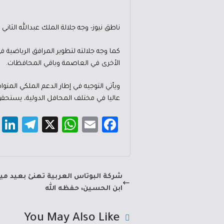
ناطق نيوز- وجه جلالة الملك عبدالله الثان
كما وجه جلالته لتطوير المرافق الرياضية ف
الأخرى في العاصمة وباقي المحافظات.
ويأتي التوجيه في إطار الدعم الملكي المتوا
عاليا في مختلف المحافل الدولية، يستحقون
i
Te
X
W
E
Fa
k
le
h
m
c
e
gr
at
ail
e
I
a
sA
b
شركة البوتاس العربية تهنئ بعيد ميلاد
n
m
p
o
ابن الحسين، حفظه الله
p
ok
You May Also Like