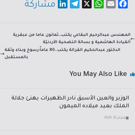
Li
Te
X
W
E
Fa
مشاركة
nk
le
h
m
c
e
gr
at
ail
e
dI
a
sA
b
المهندس عبدالرحيم البقاعي يكتب…ثمانون عاما من عبقرية
n
m
p
o
ألقيادة الهاشمية و بسالة التضحية الأردنيّة
p
ok
الدكتور عبدالحكيم القرالة يكتب..80 عاماً:رسوخ وبناء وثقة
بالمستقبل
You May Also Like
الوزير والعين الأسبق نادر الظهيرات يهنئ جلالة
الملك بعيد ميلاده الميمون
فبراير 12, 2025