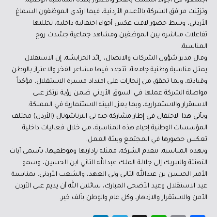
اجتمعوا في أجواء اتسمت بالفخر والاعتزاز بهذه المناسبة الوطنية.
وتزيّنت مرافق الشركة بالأعلام الأردنية، فيما ارتدى الموظفون الشماغ
الأردني، وسط حضور لافت عكس أجواء احتفالية داخلية، تخللتها
تفاعلات مباشرة بين الموظفين ومشاهد جماعية جسّدت روح
المناسبة.
وقال مدير شؤون الشركات والاتصال، رائد الخرابشة، إن الاستقلال
يمثل مناسبة وطنية جامعة، تتجدد فيها مشاعر الفخر والاعتزاز بالوطن
وقيادته، وبما تحقق من إنجازات على امتداد مسيرة الاستقلال، مؤكداً
مواصلة الشركة عملها في السوق الأردني ضمن رؤية ترتكز على
الاستقرار والاستمرارية، وبما يعزز البيئة الاستثمارية في المملكة.
ويأتي هذا الاحتفال في إطار مشاركة جيه تي انترناشونال (الأردن) مختلف
المؤسسات الوطنية إحياء هذه المناسبة، من خلال فعاليات داخلية
تعكس حضورها في المجتمع وبيئة العمل.
وبهذه المناسبة، تتقدم الشركة، ممثلة بإدارتها وموظفيها، بأسمى آيات
التهنئة والتبريك إلى جلالة الملك عبدالله الثاني ابن الحسين، وسمو
الأمير الحسين بن عبدالله الثاني ولي العهد، والشعب الأردني، بمناسبة
عيد الاستقلال وعيد الأضحى المبارك، سائلين الله أن يديم على الأردن
الأمن والاستقرار والازدهار، وكل عام والوطن بألف خير.