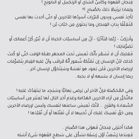
فِنجان القَهوة وكَأسُ الشّاي أو الزَّنجَبيل أو البابونِج !
ولِماذا يَرتَبِطُ ذلكَ بالصَّباح ؟!
لِأَجِدَ نَفسي وبِدون مُبَرّرات أسردُها للآخرين أو حتّى أحدث بها نفسي
مُتَعَلّقًا بِذاتِ الفِنجان وما يَحتَوي مِن حَبّاتِ بُن !
وأَدرَكتُ – رُبَّما مُتَأَخّرًا – أنّ مِن أساسيّات الحَياة أَن لا تُبَرّر كُلّ أَعمالك أَو
تَصَرُّفاتِك !
فَعَليكَ أَن لا تَشعُر بأَنَّكَ تَعيش تَحتَ المجهَر طيلَة الوَقت حَتّى لَو كُنتَ
كذلك لأنّ الإنسان إن تَمَلّكهُ شُعور أَنَّهُ مُراقَب وأنّ عَليه القِيام بِتَصَرُّفات
لإرضاء الآخرين فَلَن يَعود هو نَفسَهُ وسَيَتَحَوَّل لإنسان آخر …
ربما إنسان لا يشبهه أو لا يحبه…
وَفي المُحَصّلة فإنَّ الآخر لَن يَرضى نِهائيًّا وسَيَجِد ما يَنتَقِدُكَ عَليه !
فالتَّحَرُّر مِن آراء الآخرين الهَدّامة وعَدَم أَخذِ البَال لَها يُعتَبَر مِن أساسِيّات
السَّعادة والفَرَح … لأنّكَ تَعيش ساعتها لنَفسك ولَيسَ لإرضاء الآخرين
ومِن حَقّ نَفسِكَ عَليك أَن تُحييها لا أَن تَقتُلَها أَو أَن تُقَيّدَها !
هَكذا أَخبَرَني فِنجانُ قَهوَتي هذا الصَّباح ..
فَعِندَما رَشَفتُ أوّل رَشفَة تشكَّل على سَطحِ القَهوَة شَيءٌ أَشبَه