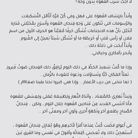
لا أُحِبُّ شُرب القَهوَة بِدون وَجه !
وأَبدَأُ بارتِشاف القَهوَة على مَهل وفي كُلّ مَرَّة أَتَأَمّل التَّشكيلات
والرّسومات التي تَتَكون عَلى وَجهِ فِنجان القَهوة وأَسرَح بِمُخَيّلتي فَتارة
أتَخَيّل بأنَّ هذه الانحِناءات تُشَكّل حَرفًا مُعَيَّناً هو الحرف الأول من اسم
فلان أو رَأس قَلبٍ أَو خَريطَة ما أو تُشَكّل شَيئاً يَميلُ إلى الغُيوم .
وأَبدَأُ أَبحَث في دَلالَة ذلك …
وأبحر بأفكاري وخيالاتي…
وإذا ما كُنتُ سَعيدَ الحَظّ في ذلك اليَوم يُرافِقُ ذلك الفِنجان صَوتُ فَيروز
.. تَملَأُ المَكان حُبًّا وتَساؤلات ودَعوة للعَودة بالزَّمان ..
( تعا نتخبى من درب الأعمار … وإذا هني كبروا نحنا بقينا صغااااار )
ويَبدَأُ نَهاري كالمُعتاد ، وأثناءُ النَّهار ولِطَبيعَة عَمَلي ولِعِشقي للقَهوة
فأَنا أحتَسي العَديد مِنَ فَناجين القَهوة خِلال اليَوم ، ولكن .. فِنجانُ
الصَّباح بِطَعمٍ آخر ونَكهَةٍ أُخرى ولَونٍ آخر ومعنًى آخر …
في أَعوامٍ مَضَت كُنتُ عِندَما أَقرَأ لأَحَدِهِم وهُوَ يُغازِل فِنجانَ القَهوة ،
أستَهجِنُ ذلك ولا تُعجبني كَلِماتُه وأقولُ في نَفسي وما الفَرق بَينَ