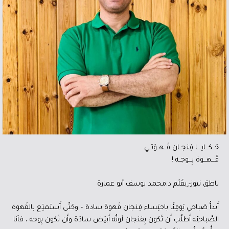
حَــكـــايــــا فِنجــان قَــهــوَتــي
قَـــهـــوة بِـــوجــه !
ناطق نيوز- ِبقَلَم د.محمد يوسف أبو عمارة
أَبدأُ صَباحي يَومِيًّا باحتِساء فِنجان قَهوة سادة – وحَتّى أَستمتِع بالقَهوة
الصَّباحيّة أَطلُب أَن تَكون بِفنجان لَونُه أَبيَض سادَة وأَن تَكون بِوجه ، فأنا