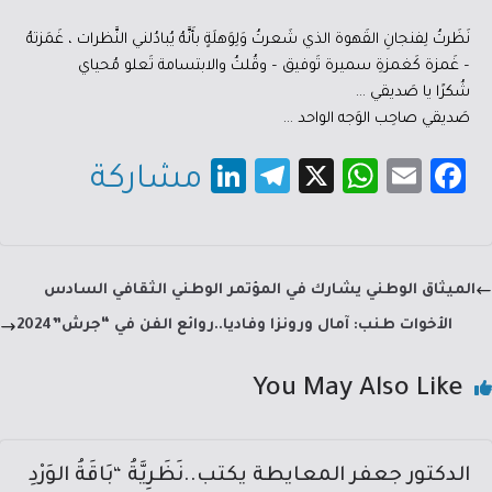
نَظَرتُ لِفنجانِ القَهوة الذي شَعرتُ وَلِوَهلَةٍ بأَنَّهُ يُبادُلني النَّظرات ، غَمَزتهُ
– غَمزة كَغمزةِ سميرة تَوفيق – وقُلتُ والابتسامة تَعلو مُحياي
شُكرًا يا صَديقي …
صَديقي صاحِب الوَجه الواحد …
Li
Te
X
W
E
Fa
مشاركة
nk
le
h
m
c
e
gr
at
ail
e
dI
a
sA
b
الميثاق الوطني يشارك في المؤتمر الوطني الثقافي السادس
n
m
p
o
الأخوات طنب: آمال ورونزا وفاديا..روائع الفن في “جرش”2024
p
ok
You May Also Like
الدكتور جعفر المعايطة يكتب..نَظَرِيَّةُ “بَاقَةُ الوَرْدِ