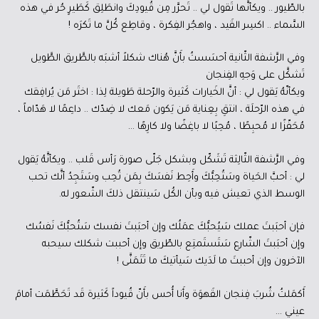
بالطّيور .. ويكأنَّها تَقول لي .. تَحرَّر مِن قُيودِكَ وانطَلِق كَطَيرٍ حُر في هذه
السَّماء .. اكسِر القَيد ، واهجُر الفِكرة ، وقاطِع كُلَّ ما تَكرَه !
وفي الرَّشفة الثّانية أحسَستُ بأَنَّ هُناك شكلاً أشبَه بالطَّريق الطَّويل
تَشكَّل على وَجهِ الفِنجان
ويكأنّهُ يَقول لي : أنَّ الخَيارات كَثيرة والرّحلة طَويلة لِذا : اختَر مَن يُرافِقك
في هذه الرّحلَة ، انتقِ بِعِناية مَن يَكون مَعك لا ضِدّك .. داعِمًا لا هَدّاماً ،
مُحَفّزًا لا مُحبِطًا ، مُحِبًا لا باغِضًا ولا كارِهًا …
وفي الرَّشفة الثّالِثة تَشَكّل وبشكل جَلّى صورة رَأس قَلب .. ويكأنَّهُ يَقول
لي : أحبَّ الحَياة وسَتُحِبُّكَ وأَحِط نَفسَكَ بِمَن تُحِب وسَتَجِدُ أنَّك تحب
الوسط الذي تعيش فيه وبأن الكُل سَينتقل ذلكَ الشّعور له.
فإن أحبَبتَ عملك سَيُحبُّكَ عمَلُك وإن أحبَبتَ نفسك سَتُحبُّكَ نَفسُك
وإن أحبَبتَ الشّارع سَتَستَمتِع بالطّريق وإن أحببت شكلك سيحبه
الآخرون وإن أحببتَ ما لَدَيك سَيأتيكَ ما تَتَمَنَّى !
أَكمَلتُ شُربَ فِنجان القَهوَة وأَنا أُحس بأَنّ قُيوداً كَثيرة قَد تَحَطَّمَت أمامَ
عيني …