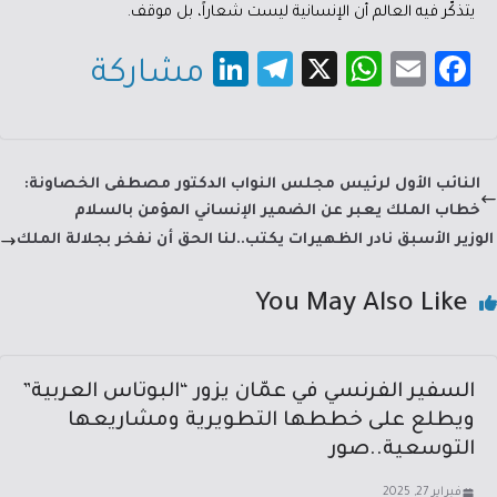
يتذكّر فيه العالم أن الإنسانية ليست شعاراً، بل موقف.
Li
Te
X
W
E
Fa
مشاركة
nk
le
h
m
c
e
gr
at
ail
e
dI
a
sA
b
النائب الأول لرئيس مجلس النواب الدكتور مصطفى الخصاونة:
n
m
p
o
خطاب الملك يعبر عن الضمير الإنساني المؤمن بالسلام
p
ok
الوزير الأسبق نادر الظهيرات يكتب..لنا الحق أن نفخر بجلالة الملك
You May Also Like
السفير الفرنسي في عمّان يزور “البوتاس العربية”
ويطلع على خططها التطويرية ومشاريعها
التوسعية..صور
فبراير 27, 2025