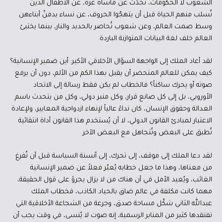
الشعوب لا الحكومات، تحدّث عن مأساة غزة، عن الأطفال الذين
تُسلب منهم الحياة قبل أن يتهجّوا الحروف، عن نساء يدفنّ أبناءهن
وسط صمت العالم، وعن شعوب تُحاصر بالحديد والنار، بينما يختبئ
العالم خلف لغة البيانات المتوازنة الباردة.
لقد أعاد الملك إلى الواجهة السؤال الأخلاقي الأكبر: أين ضمير الإنسانية؟
كيف يمكن للعالم المتحضر أن يقبل بهذا الكم من الألم، دون أن يرفع
صوته أو يحرك ساكناً؟ فالخطاب لم يكن فقط رسالة إلى الاتحاد
الأوروبي، بل إلى كل صانع قرار، وكل منبر دولي، وكل من يتحدث باسم
العدالة وحقوق الإنسان، كان نداءً عالياً لإنهاء ازدواجية المعايير، ولإعادة
الاعتبار لمبادئ القانون الدولي، لا أن يُستخدم هذا القانون أداة انتقائية
تُطبق على البعض وتُتجاهل مع البعض الآخر.
لقد دعا الملك إلى موقف، إلى تحرك، إلى أنسنة السياسة قبل أن تُفرغ
من معناها، وهذا ما جعل خطابه يُعبّر فعلاً عن ضمير الإنسانية
الغائب، ويُعيد الأمل في أن هناك من لا يزال يجرؤ على قول الحقيقة،
مهما كانت مكلفة في عالم ضاق بالحياد الكاذب، فخطاب الملك
عبدالله الثاني شكّل مساحة صدق، وجرعة من الشجاعة الأخلاقية التي
تفتقدها كثير من المنابر الرسمية، إنه صوت لا يُنسى، في وقت يجب أن