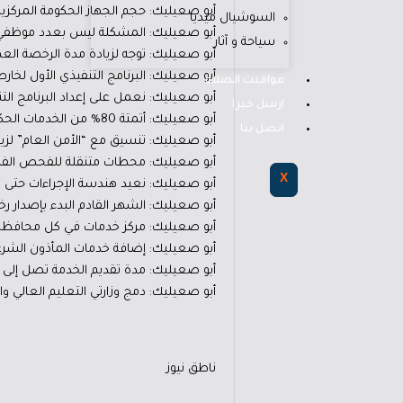
أبو صعيليك: حجم الجهاز الحكومة المركزي
السوشيال ميديا
أبو صعيليك: المشكلة ليس بعدد موظفي 
سياحة و آثار
أبو صعيليك: توجه لزيادة مدة الرخصة العمومي إلى 10 سنوات اسوة برخصة 
أبو صعيليك: البرنامج التنفيذي الأول لخار
مواقيت الصلاة
أبو صعيليك: نعمل على إعداد البرنامج التنفيذي 
ارسل خبرا
أبو صعيليك: أتمتة 80% من الخدمات الحكومية المُدرجة في السجل الوطني في 2025
اتصل بنا
أبو صعيليك: تنسيق مع “الأمن العام” لزيادة صلا
أبو صعيليك: محطات متنقلة للفحص الفني للمركبات يبدأ ع
X
أبو صعيليك: نعيد هندسة الإجراءات حتى لا 
أبو صعيليك: الشهر القادم البدء بإصدار ر
أبو صعيليك: مركز خدمات في كل محافظة مع 
أبو صعيليك: إضافة خدمات المأذون الشرعي
أبو صعيليك: مدة تقديم الخدمة تصل إلى نحو 4 دقائق وفترة الانتظار لا تتعدى 3 دقائق في مراكز الخدما
أبو صعيليك: دمج وزارتي التعليم العالي و
ناطق نيوز