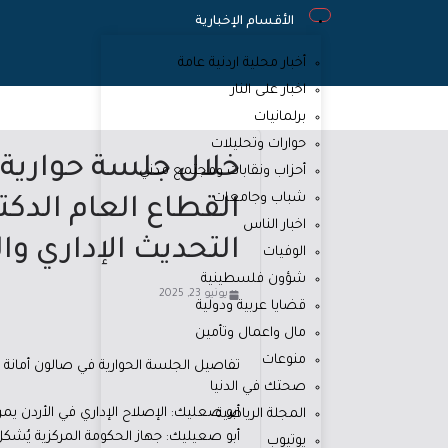
الأقسام الإخبارية
أخبار محلية اردنية عامة
اخبار على النار
برلمانيات
حوارات وتحليلات
خلال جلسة حوارية 
أحزاب ونقابات ومجتمع مدني
شباب وجامعات
القطاع العام الدك
اخبار الناس
التحديث الإداري وا
الوفيات
شؤون فلسطينية
يونيو 23, 2025
قضايا عربية ودولية
مال واعمال وتأمين
منوعات
تفاصيل الجلسة الحوارية في صالون أمانة ع
صحتك في الدنيا
أبو صعليك: الإصلاح الإداري في الأردن ي
المجلة الرياضية
أبو صعيليك: جهاز الحكومة المركزية يُشكل 16.5% من القوى العاملة بالأر
يوتيوب