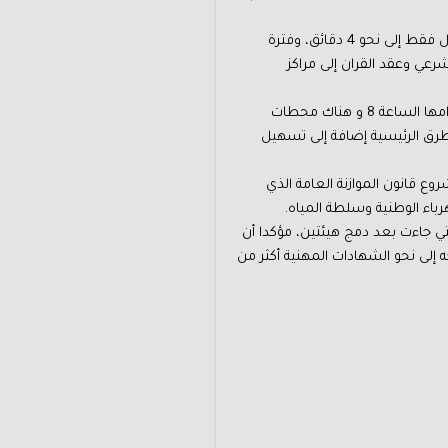
وأضاف أن نسبة رضا المواطن عن الخدمات التي تقدمها مراكز الخدمات الحكومية تصل إلى 95% ومدة تقديم الخدمة تصل فقط إلى نحو 4 دقائق، وفترة
 الشرعي وعقد القران إلى مراكز
ولفت إلى أن الحكومة أنشات محطات متنقلة للفحص الفني للمركبات لترخيصها وتبدأ عملها الساعة 3 مساء وينتهي دوامها الساعة 8 و هناك محطات
لطرق الرئيسية إضافة إلى تسهيل
ع قانون الموازنة العامة الذي
تي جاءت بعد دمج هيئتين، مؤكدا أن
ه إلى نحو الشهادات المهنية أكثر من