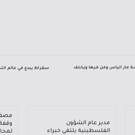
ة مار الياس ومن فيها ويخلف
سقراط يبدع في عالم التص
مصفاة
مدير عام الشؤون
وقفة 
الفلسطينية يلتقي خبراء
لمحا