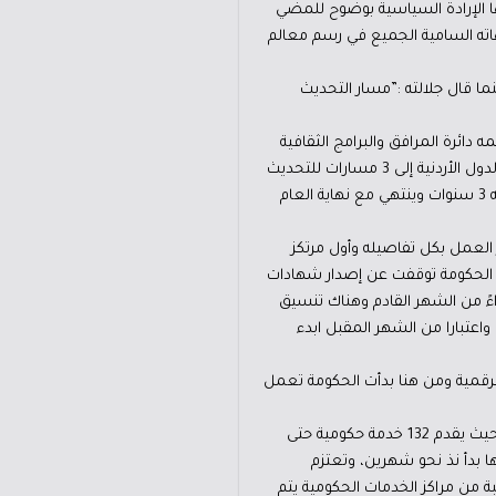
يها الإرادة السياسية بوضوح للمضي
يهاته السامية الجميع في رسم معالم
نما قال جلالته :”مسار التحديث
ائرة المرافق والبرامج الثقافية
في الأمانة أن البيروقراطية السلبية وليست البيروقراطية المنتجة أكبر معيق للبيئة الاستثمارية في المملكة، لهذا ذهبت الدول الأردنية إلى 3 مسارات للتحديث
من ضمنها مسار التحديث الإداري والتي نتج عنه خارطة تحديث القطاع العام وتم السير بالبرنامج التنفيذي الأول الذي مدته 3 سنوات وينتهي مع نهاية العام
ء” لمعرفة سير العمل بكل تفاصيله وأول مرتكز
ن الخدمات الحكومية المُدرجة في السجل الوطني خلال عام 2025، لافتا إلى أن الحكومة توقفت عن إصدار شهادات
داءً من الشهر القادم وهناك تنسيق
 اسوة برخص القيادة الخصوصي، واعتبارا من الشهر المقبل ابدء
 الرقمية ومن هنا بدأت الحكومة تعمل
وحول محور الخدمات الحكومية أوضح أبو صعيليك أن مركز خدمات المقابلين في جنوب عمان نجح في عمله نجاحًا لافتًا، حيث يقدم 132 خدمة حكومية حتى
ا بدأ نذ نحو شهرين، وتعتزم
ة من مراكز الخدمات الحكومية يتم