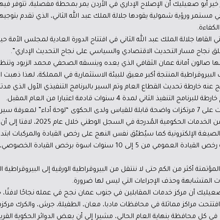
ور خير أبو صعيليك أن الإصلاح الإداري في الأردن يمر بمحطة مفصلية، تتوفر ف
كي مستمر ورؤية شمولية يقودها جلالة الملك عبد الله الثاني، الذي تقدم بتوج
كفاءة.
 القاها جلالة الملك عبد الله الثاني في افتتاح الدورة العادية لمجلس الأمة حي
علق نجاح مسار التحديث الاقتصادي والسياسي على نجاح التحديث الإداري”.
 صالون أمانة عمان الثقافي الذي يعده وينسقه الصحفي محمد الزيود وتنظمه د
 الثاني لمدة 4 سنوات قادمة اعتبارا من العام المقبل.
وأوضح أن خارطة تحديث القطاع العام بُنيت على 7 مرتكزات واضحة قابلة للقياس ولدى الحكوى “لوحة أدا
والحكومة تهدف الحكومة إلى أتمتة 80% م
لى الصيغة الإلكترونية كما سيُطبّق نفس النهج على رخص القيادة والمركبات ابت
مع مديرية الأمن العام لزيادة مدة صلاحية رخص القيادة العمومي من 5 إلى 10 سنوات
لمؤتمتة أكثر من الكم حتى لا ننتقل من البيروقراطية الورقية إلى البيروقراطية
ات المتشابهة وحذف الإجراءات التي ليس لها ضرورة.
افتتحت مراكز مماثلة في محافظات مادبا، معان، الطفيلة، جرش، والكرك مركزه
في كل محافظة بنهاية العام الحالي، مشيرا إلى أن بعض الدوائر الحكوية القريب