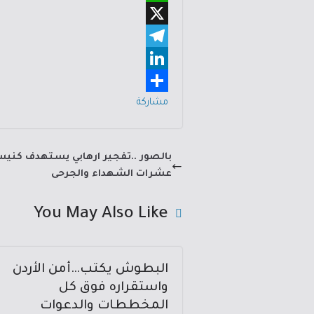
m
W
c
e
h
X
a
b
a
T
i
o
e
L
t
l
l
i
s
o
مشاركة
A
e
n
k
p
g
k
بالصور ..تفجير ارهابي يستهدف كنيس
p
e
r
عشرات الشهداء والجرحى
d
a
You May Also Like
m
I
n
البطوش يكتب…أمن الأردن
واستقراره فوق كل
المخططات والدعوات