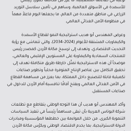
نوعية في كفاءتها التشغيلية، ما عزز من مكانتها كمورد رئيسي
للأسمدة في الأسواق العالمية، وساهم في تأمين سلاسل التوريد
الزراعي في مناطق متعددة من العالم، ما يجعلها اليوم فاعلاً مهماً
في منظومة الأمن الغذائي العالمي.
وعرض المهندس أبو هديب استراتيجية النمو لقطاع الأسمدة
والكيماويات المشتقة للأعوام (2024–2034)، والتي تتماشى مع رؤية
التحديث الاقتصادي، وتهدف إلى ترسيخ مكانة الأردن كمصدر رئيس
للمنتجات السمادية والكيماوية على المستويين الإقليمي والعالمي،
موضحاً أن هذه الاستراتيجية تمثّل خارطة طريق متكاملة تهدف إلى
تحقيق التكامل بين عناصر الإنتاج المتوفرة محلياً وتطوير صناعات
تكميلية قابلة للتصنيع داخل المملكة، بما يعزز من مساهمة القطاع
في الأمن الغذائي العالمي ويفتح آفاقًا تنافسية أمام الأردن للدخول في
صناعات المستقبل.
وأكد المهندس أبو هديب أن هذا التوجه الوطني يتقاطع مع تطلعات
شركة البوتاس العربية بأن تبقى مساهماً رئيساً في تنفيذ السياسات
التنموية الكبرى، من خلال المواءمة بين خططها المؤسسية ومبادرات
الدولة الاستراتيجية، بما يخدم الاقتصاد الوطني ويكرّس مكانة الأردن