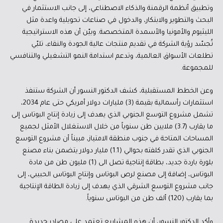
وتطبيق أنظمة الرقمنة والذكاء الاصطناعي، إلى جانب الاستثمار في
البحث والتطوير والابتكار، والدخول في صناعات تحويلية واعدة مثل
الليثيوم والأمونيا والأسمدة المتخصصة. وبيّن أن هذه الاستراتيجية
تُجسّد رؤية الشركة في تقديم منتجات عالية الجودة والنقاء، تلبّي
تطلعات الأسواق العالمية، وتدعم استدامة النمو التشغيلي والتنافسي
للمجموعة.
وعن الخطط المستقبلية، كشف الدكتور النسور أن الشركة ستنفذ
استثمارات رأسمالية بقيمة (3) مليارات دولار أمريكي حتى عام 2034،
تشمل مشروع التوسع الجنوبي الذي يهدف إلى زيادة إنتاج البوتاس إلى
ما يقارب (3.7) ملايين طن سنوياً من خلال الاستغلال الأمثل لجميع
المساحات المتاحة في جنوب منطقة الامتياز، مبيناً أن مشروع التوسع
الجنوبي الذي تقدر كلفته بحوالي (1.1) مليار دولار يتضمن بناء مصنع
بلورة باردة جديد، بطاقة إنتاجية تصل الى (1) مليون طن من مادة
البوتاس، إضافة إلى مصنع لرص البوتاس وإنتاج البوتاس الحبيبي، إلى
جانب مشروع التوسع الشرقي الذي يهدف إلى زيادة الطاقة الإنتاجية
بما يقارب (120) ألف طن من البوتاس سنوياً.
وأكد الدكتور النسور، أن هذه المشاريع تعتمد على مصادر جديدة