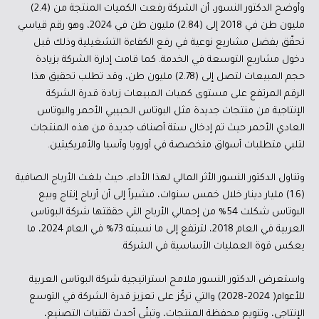
وأوضح الدكتور النسور، أن الشركة رفعت الكميات المنتجة من (2.4)
مليون طن في 2018 إلى (2.84) مليون طن في 2024، وهو رقم قياسي
تحقّق بفضل مشاريع نوعية في رفع الكفاءة التشغيلية وذلك قبل
دخول مشاريع التوسعة في الخدمة. كما قامت إدارة الشركة بزيادة
حجم المبيعات لتصل إلى (2.78) مليون طن، وقد تطلب تحقيق هذا
الرقم المرتفع على مستوى كميات المبيعات زيادة قدرة الشركة
الإنتاجية من منتجات جديدة مثل البوتاس الحبيبي الأحمر والبوتاس
العادي الأحمر حيث تم إدخال ستة أصناف جديدة من هذه المنتجات
لتلبي متطلبات أسواق متخصصة في أوروبا وآسيا والأمريكيتين.
وتناول الدكتور النسور الأثر المالي لهذا الأداء، حيث بلغت الأرباح الصافية
(1.6) مليار دينار خلال خمس سنوات، مشيراً إلى أن أرباح إنتاج وبيع
البوتاس شكلت 54% من إجمالي الأرباح التي حققتها شركة البوتاس
العربية في العام 2018، لترتفع إلى ما نسبته 73% في العام 2024، ما
يعكس قوة العمليات الأساسية في الشركة.
واستعرض الدكتور النسور ملامح استراتيجية شركة البوتاس العربية
للأعوام( 2024–2028) والتي تركّز على تعزيز قدرة الشركة في التوسع
الإنتاجي، وتنويع محفظة المنتجات، وتبنّي أحدث تقنيات التصنيع،