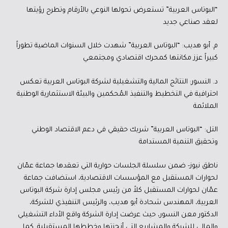
“البوتاس العربية” تستعرض تحولها النوعي بالأرقام وتطرح رؤيتها
لعقد صناعي جديد
م. أبو هديب: “البوتاس العربية” شهدت خلال السنوات الماضية تطوراً
كبيراً عزز مكانتها كمحرك اقتصادي ومجتمعي
د. النسور: النتائج المالية والتشغيلية لشركة البوتاس العربية تعكس
احترافية في التخطيط والتنفيذ المُحكمين والبيئة الاستثمارية الوطنية
الملائمة
التل: “البوتاس العربية” شريك حقيقي في دعم الاقتصاد الوطني
وتحقيق التنمية المستدامة
ناطق نيوز- ضمن سلسلة الجلسات حوارية التي تعقدها جماعة عمّان
لحوارات المستقبل مع المؤسسات الاقتصادية، استضافت جماعة
عمّان لحوارات المستقبل كلاً من رئيس مجلس إدارة شركة البوتاس
العربية، المهندس شحادة أبو هديب، والرئيس التنفيذي للشركة،
الدكتور معن النسور، حيث عرضت إدارة الشركة واقع الأداء التشغيلي
والمالي للشركة والمشاريع التي أنجزتها وخططها المستقبلية. كما