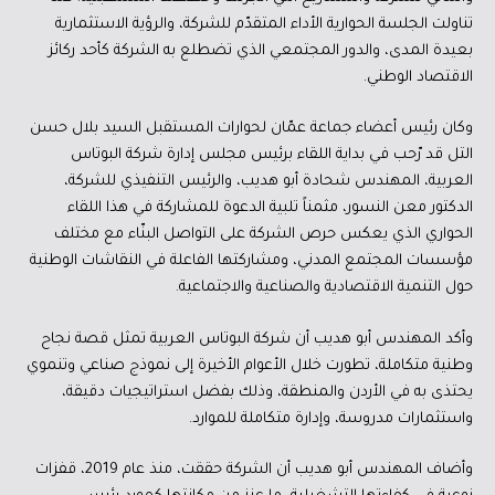
تناولت الجلسة الحوارية الأداء المتقدّم للشركة، والرؤية الاستثمارية
بعيدة المدى، والدور المجتمعي الذي تضطلع به الشركة كأحد ركائز
الاقتصاد الوطني.
وكان رئيس أعضاء جماعة عمّان لحوارات المستقبل السيد بلال حسن
التل قد رّحب في بداية اللقاء برئيس مجلس إدارة شركة البوتاس
العربية، المهندس شحادة أبو هديب، والرئيس التنفيذي للشركة،
الدكتور معن النسور، مثمناً تلبية الدعوة للمشاركة في هذا اللقاء
الحواري الذي يعكس حرص الشركة على التواصل البنّاء مع مختلف
مؤسسات المجتمع المدني، ومشاركتها الفاعلة في النقاشات الوطنية
حول التنمية الاقتصادية والصناعية والاجتماعية.
وأكد المهندس أبو هديب أن شركة البوتاس العربية تمثل قصة نجاح
وطنية متكاملة، تطورت خلال الأعوام الأخيرة إلى نموذج صناعي وتنموي
يحتذى به في الأردن والمنطقة، وذلك بفضل استراتيجيات دقيقة،
واستثمارات مدروسة، وإدارة متكاملة للموارد.
وأضاف المهندس أبو هديب أن الشركة حققت، منذ عام 2019، قفزات