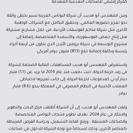
كمركز إقليمي للصناعات التعدينية المتقدمة.
وبين المهندس أبو هديب، أن شركة البوتاس العربية تسير بخطى واثقة
نحو تعزيز حضورها العالمي، وتحقيق التكامل مع الشركات الوطنية
الأخرى مثل شركة مناجم الفوسفات الأردنية، من خلال مشاريع مشتركة
مثل إنتاج حمض الفوسفوريك والأسمدة المتخصصة، إضافة إلى
مشروع التوسعة في شركة برومين الأردن الذي يتكون من أربعة أجزاء
رئيسية وبكلفة إجمالية تبلغ (813) مليون دولار أمريكي.
واستعرض المهندس أبو هديب المساهمات المالية الضخمة للشركة
في رفد خزينة الدولة، حيث دفعت منذ عام 2019 ما يزيد عن (1.1) مليار
دينار أردني كمدفوعات لخزينة الدولة، إلى جانب تعزيزها لاحتياطي
العملات الأجنبية في النظام المصرفي في المملكة بنحو (8.6) مليار
دولار .
ولفت المهندس أبو هديب، إلى أن الشركة أطلقت مركز البحث والتطوير
والابتكار في عام 2024، بهدف تطوير منتجات البوتاس المتخصصة
والصناعات المشتقة ، ورفع كفاءة التشغيل، ودراسة الفرص المرتبطة
بالعناصر الأخرى، وذلك انسجاماً مع توجه الشركة للدخول في صناعات