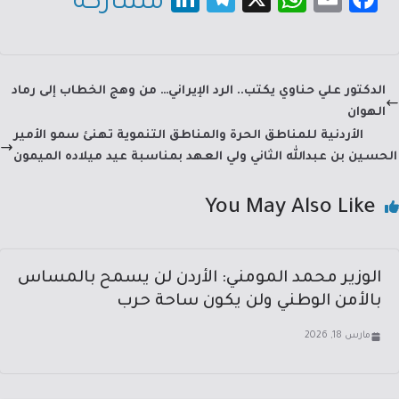
مشاركة
nk
le
h
m
c
e
gr
at
ail
e
dI
a
sA
b
الدكتور علي حناوي يكتب.. الرد الإيراني… من وهج الخطاب إلى رماد
n
m
p
o
الهوان
p
ok
الأردنية للمناطق الحرة والمناطق التنموية تهنئ سمو الأمير
الحسين بن عبدالله الثاني ولي العهد بمناسبة عيد ميلاده الميمون
You May Also Like
الوزير محمد المومني: الأردن لن يسمح بالمساس
بالأمن الوطني ولن يكون ساحة حرب
مارس 18, 2026