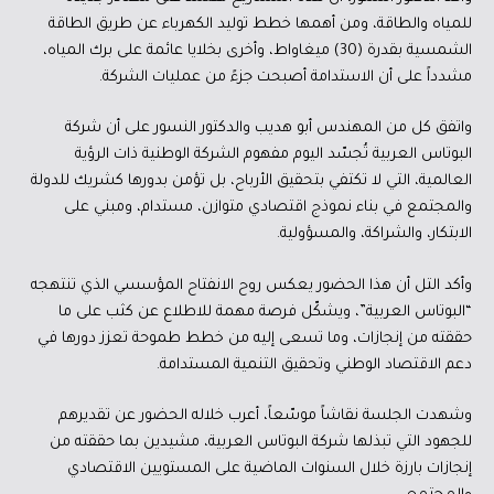
للمياه والطاقة، ومن أهمها خطط توليد الكهرباء عن طريق الطاقة
الشمسية بقدرة (30) ميغاواط، وأخرى بخلايا عائمة على برك المياه،
مشدداً على أن الاستدامة أصبحت جزءً من عمليات الشركة.
واتفق كل من المهندس أبو هديب والدكتور النسور على أن شركة
البوتاس العربية تُجسّد اليوم مفهوم الشركة الوطنية ذات الرؤية
العالمية، التي لا تكتفي بتحقيق الأرباح، بل تؤمن بدورها كشريك للدولة
والمجتمع في بناء نموذج اقتصادي متوازن، مستدام، ومبني على
الابتكار، والشراكة، والمسؤولية.
وأكد التل أن هذا الحضور يعكس روح الانفتاح المؤسسي الذي تنتهجه
“البوتاس العربية”، ويشكّل فرصة مهمة للاطلاع عن كثب على ما
حققته من إنجازات، وما تسعى إليه من خطط طموحة تعزز دورها في
دعم الاقتصاد الوطني وتحقيق التنمية المستدامة.
وشهدت الجلسة نقاشاً موسّعاً، أعرب خلاله الحضور عن تقديرهم
للجهود التي تبذلها شركة البوتاس العربية، مشيدين بما حققته من
إنجازات بارزة خلال السنوات الماضية على المستويين الاقتصادي