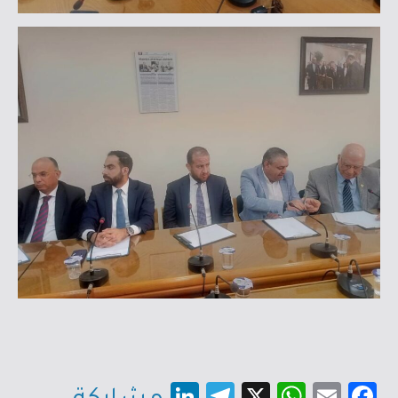
Li
Te
X
W
E
Fa