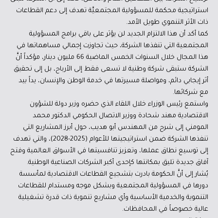
استراتيجية محكمة للمسؤولية المجتمعيَّة تهدف إلى دعم القطاعات
ذات الأثر التنموي طويل الأمد.
كما أكد أن هذا الالتزام الجديد لن يؤثر على باقي برامج المسؤولية
المجتمعية التي تنفذها الشركة، حيث تجاوزت إجمالي مساهماتها في
هذا المجال خلال السنوات الخمس الماضية 66 مليون دينار، مؤكداً أنَّ
الشركة ستبقى شركة وطنية لا تسعى فقط إلى الأرباح، بل إلى تحقيق
أثر إيجابي دائم، ومواصلة مسيرتها في خدمة الوطن والإنسان، يداً بيد
مع شركائها.
واستمع رئيس الوزراء خلال اللقاء الذي حضره وزير دولة للشؤون
الاقتصادية مهند شحادة ووزير الاتصال الحكومي الدكتور محمد
المومني إلى شرح من المهندس أبو هديب، حول أبرز المشاريع التي
تنفذها الشركة ضمن استراتيجيتها للأعوام (2025-2028)، والتي تهدف
إلى توسيع نطاق عملها، وتعزيز تنافسيتها في الأسواق العالمية وفتح
آفاق جديدة تليق بمكانتها كإحدى أكبر الشركات الصناعية الوطنية.
يُشار إلى أنَّ الحكومة بادرت بتشجيع القطاعات الاقتصادية لمأسسة
دورها في المسؤولية المجتمعية وبشكل موجه ومستدام للقطاعات
التنموية والخدمية الأساسية وأي مشاريع تنموية ذات قدرة تشغيلية
عالية خصوصاً في المحافظات.