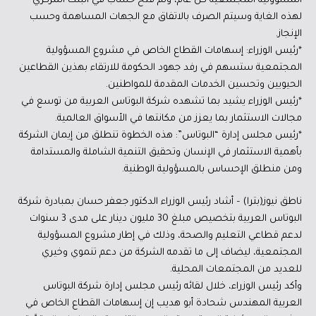
المسؤوليَّة المجتمعيَّة كل عام، وتم فتح حساب في البنك المركزي
لهذه الغاية وسيتم الصرف بالاتفاق مع الجهات المساهمة وحسب
الإنجاز.
*رئيس الوزراء: إسهامات القطاع الخاص في مشروع المسؤولية
المجتمعية ستسهم في رفد جهود الحكومة للارتقاء بهذين القطاعين
الحيويين وتحسين الخدمات المقدمة للمواطنين.
*رئيس الوزراء يشيد بما تشهده شركة البوتاس العربية من توسع في
مجالات الاستثمار بما يعزز من مكانتها في الأسواق العالمية.
*رئيس مجلس إدارة “البوتاس”: هذه الخطوة تنطلق من إيمان الشركة
بأهمية الاستثمار في الإنسان وتحقيق التنمية الشاملة والمستدامة
ومن منطلق الإحساس بالمسؤولية الوطنية.
ناطق نيوز(بترا) – أشاد رئيس الوزراء الدكتور جعفر حسان بمبادرة شركة
البوتاس العربية بتخصيص مبلغ 30 مليون دينار على مدى 3 سنوات
لدعم قطاعي التعليم والصحة، وذلك في إطار مشروع المسؤولية
المجتمعية، ليضاف إلى ما تقدمه الشركة من دعم تنموي وخيري
للعديد من المجتمعات المحلية.
وأكد رئيس الوزراء، خلال لقائه رئيس مجلس إدارة شركة البوتاس
العربية المهندس شحادة أبو هديب إن إسهامات القطاع الخاص في