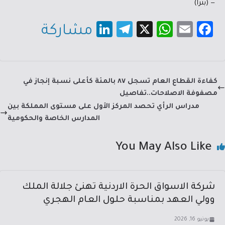
— (بترا)
Li
Te
X
W
E
Fa
مشاركة
nk
le
h
m
c
e
gr
at
ail
e
dI
a
sA
b
كفاءة القطاع العام تسجل ٨٧ بالمئة كأعلى نسبة إنجاز في
n
m
p
o
مصفوفة الاصلاحات..تفاصيل
p
ok
مدراس الرأي تحصد المركز الأول على مستوى المملكة بين
المدارس الخاصة والحكومية
You May Also Like
شركة الاسواق الحرة الاردنية تهنئ جلالة الملك
وولي العهد بمناسبة حلول العام الهجري
يونيو 16, 2026