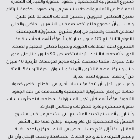
مشروع المسؤولية المجتمعية والجهود التنموية والمبادرات المقدَّرة
لدعم قطاعي التعليم والصحة ستسهم في رفد جهود الحكومة للارتقاء
بهذين القطاعين الحيويين وتحسين الخدمات المقدمة للمواطنين.
ولفت الى أنَّ مجموع ما تم تخصيصه خلال الشهرين الماضي والحالي
لقطاعيّ الصحة والتعليم في إطار مشروع المسؤوليَّة المجتمعيَّة
للأعوام الثلاثة بلغ 170 مليون دينار تقريباً، مؤكِّداً أهمية مأسسة هذا
المشروع لدعم القطاعات الحيوية، وتحديداً قطاعي التعليم والصحة،
الذي بدأته جمعية البنوك الأردنية بتخصيص 90 مليون دينار على مدى
ثلاث سنوات، مثلما خصصت شركة مناجم الفوسفات الأردنية 40 مليون
دينار، وشركتا مصفاة البترول الأردنية والأسواق الحرة الأردنية 5 بالمئة
من أرباحهما السنوية لهذه الغاية.
وأعرب عن الأمل بأن تتخذ مؤسسات أخرى في القطاع الخاص خطوات
مماثلة في إطار المسؤولية المجتمعية والمساهمة في دعم الجهود
التنموية، مؤكِّداً أهمية أن تكون المسؤولية المجتمعية نهجاً وسياسات
تنموية مستمرة وعابرة للحكومات ومجالس الإدارات.
وأشار إلى أنه سيتم تحديد المشاريع التي ستدعم من خلال مشروع
المسؤوليَّة المجتمعيَّة كل عام وسيتم الإعلان عنها خلال الشهر
المقبل، لافتاً إلى فتح حساب خاص في البنك المركزي لهذه الغاية
وسيتم الصرف بالاتفاق مع الجهات المساهمة وحسب الإنجاز، وأن كل