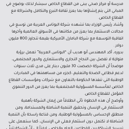
مدرسة أو مركز صحي يبنى من القطاع الخاص سيشار لذلك بوضوح في
المباني التي يتم إنشاؤها بما يعزز ثقافة التبرع والتكافل والشراكة مع
القطاع الخاص.
وأشاد رئيس الوزراء بما تشهده شركة البوتاس العربية من توسع في
مجالات الاستثمار بما يعزز من مكانتها في الأسواق العالمية وآخرها
اتفاقية التوسعة مع شركة البامارل الأميركية بقيمة تتجاوز 800 مليون
دولار .
بدوره، أكد المهندس أبو هديب أن “البوتاس العربية” تعمل برؤية
متوازنة لا تفصل بين النجاح التجاري والاستثماري والدور المجتمعي،
موضحاً أن الشركة خصصت 30 مليون دينار على مدى ثلاث سنوات
لدعم قطاعي الصحة والتعليم، كجزء من مساهمتها في المبادرات
الوطنية التي تنفذها الحكومة بالتعاون مع شركات ومؤسسات القطاع
الخاص لمأسسة المسؤولية المجتمعية بما يعزز من الدور التنموي
المؤمل للقطاع الخاص.
وأوضح أن هذه الخطوة تأتي انطلاقاً من إيمان الشركة بأهمية
الاستثمار في الإنسان وتحقيق التنمية الشاملة والمستدامة، ومن
منطلق الإحساس بالمسؤولية الوطنية، ومن قناعة راسخة بأن التنمية
الشاملة لا تكتمل دون استثمار فعلي في الإنسان، كما ستعمل على
ترسيخ الشراكة بين القطاعين العام والخاص، لافتاً إلى أنَّ الشركة تتبنَّى