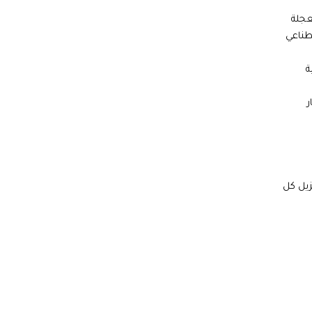
عجلة
صطناعي
ة
ر
زيل كل