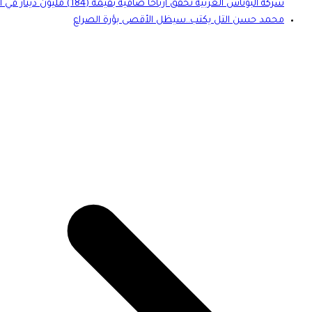
شركة البوتاس العربية تحقق أرباحاً صافية بقيمة (184) مليون دينار في العام 2024وتواصل مسيرة النمو والتطور
محمد حسن التل يكتب..سيظل الأقصى بؤرة الصراع