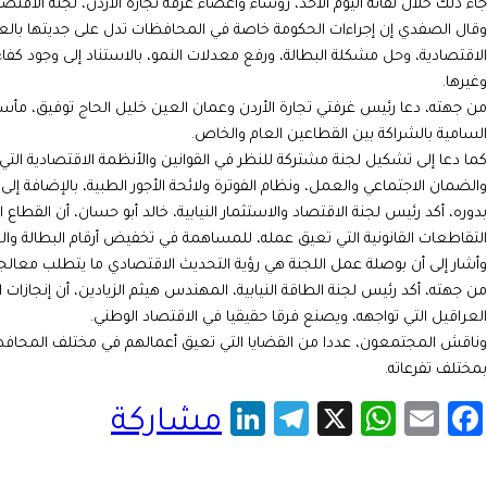
جاء ذلك خلال لقائه اليوم الأحد، رؤساء وأعضاء غرفة تجارة الأردن، لجنة الاقتصاد و
وقال الصفدي إن إجراءات الحكومة خاصة في المحافظات تدل على جديتها بالع
الاقتصادية، وحل مشكلة البطالة، ورفع معدلات النمو، بالاستناد إلى وجود كفا
وغيرها.
من جهته، دعا رئيس غرفتي تجارة الأردن وعمان العين خليل الحاج توفيق، مأس
السامية بالشراكة بين القطاعين العام والخاص.
كما دعا إلى تشكيل لجنة مشتركة للنظر في القوانين والأنظمة الاقتصادية التي 
والضمان الاجتماعي والعمل، ونظام الفوترة ولائحة الأجور الطبية، بالإضافة إلى
بدوره، أكد رئيس لجنة الاقتصاد والاستثمار النيابية، خالد أبو حسان، أن الق
التقاطعات القانونية التي تعيق عمله، للمساهمة في تخفيض أرقام البطالة وال
وأشار إلى أن بوصلة عمل اللجنة هي رؤية التحديث الاقتصادي ما يتطلب معالجة 
من جهته، أكد رئيس لجنة الطاقة النيابية، المهندس هيثم الزيادين، أن إنجازا
العراقيل التي تواجهه، ويصنع فرقا حقيقيا في الاقتصاد الوطني.
وناقش المجتمعون، عددا من القضايا التي تعيق أعمالهم في مختلف المحافظا
بمختلف تفرعاته.
LinkedIn
Telegram
WhatsApp
X
Facebook
Email
مشاركة