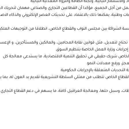
الاستثمار النيابية، ولجنة الطاقة والثروة المعدنية النيابية.
مل من أجل الجميع، مؤكدا أن القطاعين التجاري والصناعي مهمان لتحريك ال
ءات وطنية، يمكنها ذلك بالاعتماد على تحديثات العصر الإلكتروني والذكاء الا
سة الشراكة بين مجلس النواب والقطاع الخاص، انطلاقا من التوجيهات الملكي
تحتاج لتعديل، مثل قوانين نقابة المحامين، والمالكين والمستأجرين، و الإعسا
 إجراءات وزارة العمل الخاصة بتنظيم السوق.
طاع الخاص شريك حقيقي في تحقيق التنمية الاقتصادية، ما يستدعي معالجة كل
عجز، ورفع معدلات النمو.
التحديات المتعلقة بالإجراءات الحكومية.
ت القطاع الخاص تتطلب من ممثلي السلطة التشريعية تقديم يد العون له، بما ي
ت، وسبل حلها، ومعالجة العراقيل كافة، ما يسهم في دعم القطاع التجاري