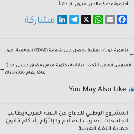
أهلكِ وأصدقاؤكِ الذين يعتزون بكِ دائماً
Li
Te
X
W
E
Fa
مشاركة
nk
le
h
m
c
e
gr
at
ail
e
dI
a
sA
b
النافورة مول/ العقبة يحصل على شهادة (EDGE) العالمية..صور
n
m
p
o
p
ok
المدارس العمرية تجدد الثقة بالدكتورة هيام رمضان عيسى مديرًا
عامًا لعام 2025/2026
You May Also Like
المشروع الوطني للدفاع عن اللغة العربيةيطالب
الجامعات بتعريب التعليم والإلتزام بأحكام قانون
حماية اللغة العربية