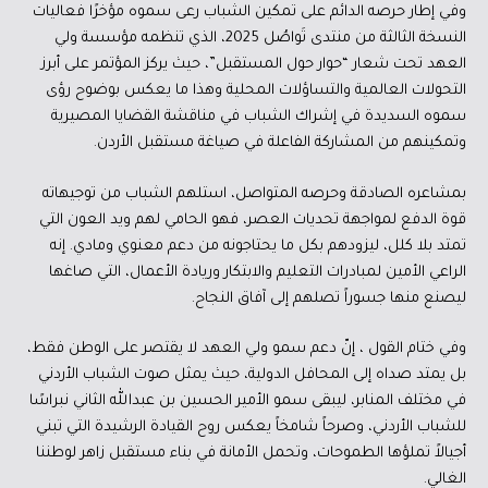
وفي إطار حرصه الدائم على تمكين الشباب رعى سموه مؤخرًا فعاليات
النسخة الثالثة من منتدى تَواصُل 2025، الذي تنظمه مؤسسة ولي
العهد تحت شعار “حوار حول المستقبل”، حيث يركز المؤتمر على أبرز
التحولات العالمية والتساؤلات المحلية وهذا ما يعكس بوضوح رؤى
سموه السديدة في إشراك الشباب في مناقشة القضايا المصيرية
وتمكينهم من المشاركة الفاعلة في صياغة مستقبل الأردن.
بمشاعره الصادقة وحرصه المتواصل، استلهم الشباب من توجيهاته
قوة الدفع لمواجهة تحديات العصر، فهو الحامي لهم ويد العون التي
تمتد بلا كلل، ليزودهم بكل ما يحتاجونه من دعم معنوي ومادي. إنه
الراعي الأمين لمبادرات التعليم والابتكار وريادة الأعمال، التي صاغها
ليصنع منها جسوراً تصلهم إلى آفاق النجاح.
وفي ختام القول ، إنّ دعم سمو ولي العهد لا يقتصر على الوطن فقط،
بل يمتد صداه إلى المحافل الدولية، حيث يمثل صوت الشباب الأردني
في مختلف المنابر، ليبقى سمو الأمير الحسين بن عبدالله الثاني نبراسًا
للشباب الأردني، وصرحاً شامخاً يعكس روح القيادة الرشيدة التي تبني
أجيالاً تملؤها الطموحات، وتحمل الأمانة في بناء مستقبل زاهر لوطننا
الغالي.