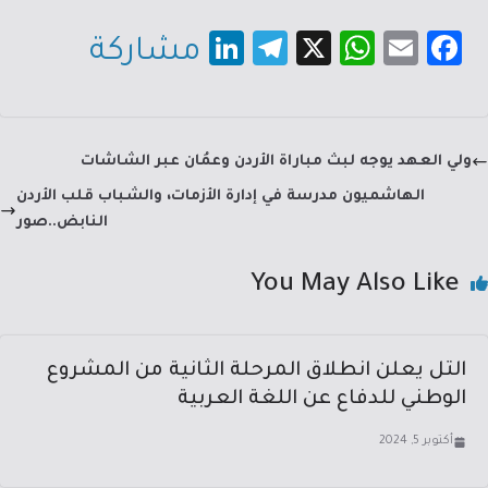
Li
Te
X
W
E
Fa
مشاركة
nk
le
h
m
c
e
gr
at
ail
e
dI
a
sA
b
ولي العهد يوجه لبث مباراة الأردن وعمُان عبر الشاشات
n
m
p
o
الهاشميون مدرسة في إدارة الأزمات، والشباب قلب الأردن
p
ok
النابض..صور
You May Also Like
التل يعلن انطلاق المرحلة الثانية من المشروع
الوطني للدفاع عن اللغة العربية
أكتوبر 5, 2024