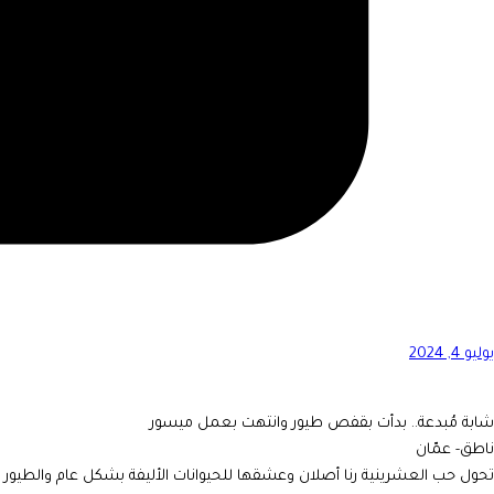
يوليو 4, 2024
شابة مُبدعة.. بدأت بقفص طيور وانتهت بعمل ميسور
ناطق- عمّان
تحول حب العشرينية رنا أصلان وعشقها للحيوانات الأليفة بشكل عام والطيور ع