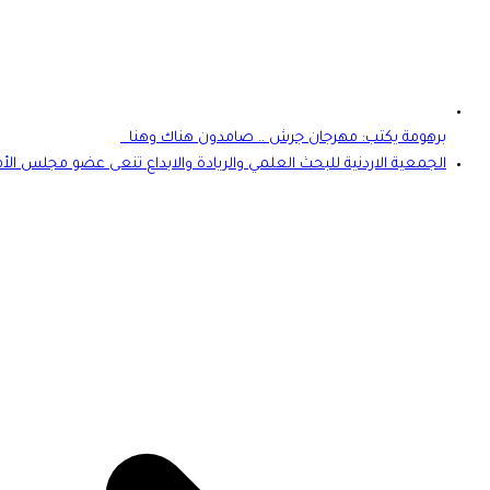
برهومة يكتب: مهرجان جرش .. صامدون هناك وهنا
الجمعية الاردنية للبحث العلمي والريادة والابداع تنعى عضو مجلس ال