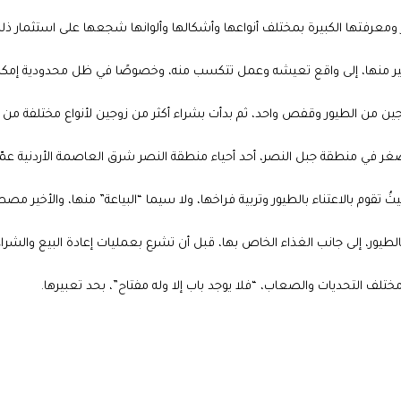
اقتها الوطيدة مع العصافير ومعرفتها الكبيرة بمختلف أنواعها وأشكالها وألوانها شجعها على استثمار ذ
عصافير منها، إلى واقع تعيشه وعمل تتكسب منه، وخصوصًا في ظل محدودية إمكا
جين من الطيور وقفص واحد، ثم بدأت بشراء أكثر من زوجين لأنواع مختلفة من ا
غر في منطقة جبل النصر، أحد أحياء منطقة النصر شرق العاصمة الأردنية عمّ
 تقوم بالاعتناء بالطيور وتربية فراخها، ولا سيما “البياعة” منها، والأخير مص
يور، إلى جانب الغذاء الخاص بها، قبل أن تشرع بعمليات إعادة البيع والشراء
ختلف التحديات والصعاب، “فلا يوجد باب إلا وله مفتاح”، بحد تعبيرها.