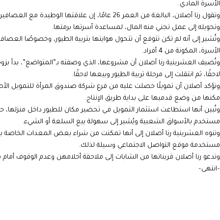
الأسرة المادي.
وتقول رنا أصلان، البالغة من العمر 26 عامًا، إن عل
وتحويله إلى عمل تجني منه المال، لمساعدة أسرتها برمتها.
وتُشير إلى أنه لم تكن تتوقع أن تتحول هوايتها بتربية الطيور، وخصوصًا ال
الأسرة، المكونة من 4 أفراد.
وتُضيف العشرينية رنا أصلان أن مشروعها، الذي وصفته بـ”المتواضع”، بدأ بزو
لاحقًا، ثم انتقلت إلى مرحلة تربية الطيور وبيعها لاحقًا.
وتؤكد أصلان أن تمويلًا حصلت عليه من فرع شركة صندوق المرأة للتمويل الأص
مكنها من وضع قدميها على بداية طريق الإنتاج.
وتُبين أنها استطاعت استثمار التمويل في تحضير مكان للطيور داخل منزلها، حيثُ
مستخدم بالأسواق الشعبية ويُشير إلى سهولة بيع السلعة أو الشيء.
وتنوه العشرينية رنا أصلان إلى أنها تمكنت من شراء بعض المعدات الخاصة بالط
مستخدمة موقع التواصل الاجتماعي وسيلة لذلك.
وتدعو رنا أصلان قريناتها من الشابات إلى ملاحقة أحلامهن وعدم الوقوف أمام م
–انتهى–