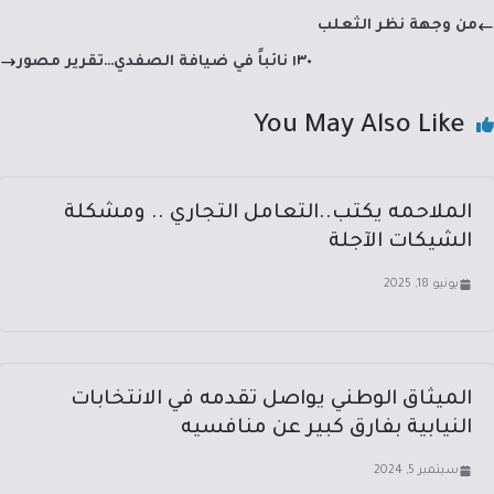
dI
a
sA
b
من وجهة نظر الثعلب
n
m
p
o
١٣٠ نائباً في ضيافة الصفدي…تقرير مصور
p
ok
You May Also Like
الملاحمه يكتب..التعامل التجاري .. ومشكلة
الشيكات الآجلة
يونيو 18, 2025
الميثاق الوطني يواصل تقدمه في الانتخابات
النيابية بفارق كبير عن منافسيه
سبتمبر 5, 2024