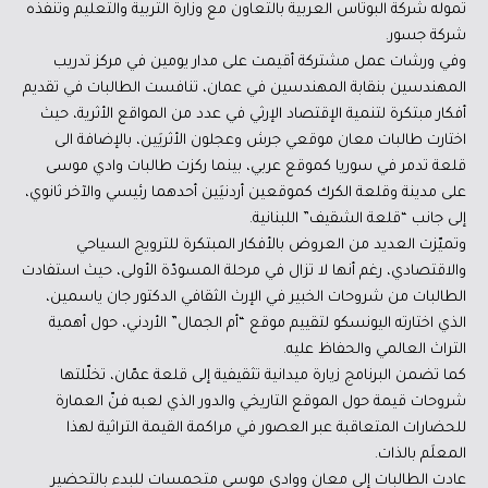
تموله شركة البوتاس العربية بالتعاون مع وزارة التربية والتعليم وتنفذه
شركة جسور.
وفي ورشات عمل مشتركة أقيمت على مدار يومين في مركز تدريب
المهندسين بنقابة المهندسين في عمان، تنافست الطالبات في تقديم
أفكار مبتكرة لتنمية الإقتصاد الإرثي في عدد من المواقع الأثرية، حيث
اختارت طالبات معان موقعي جرش وعجلون الأثريَين، بالإضافة الى
قلعة تدمر في سوريا كموقع عربي، بينما ركزت طالبات وادي موسى
على مدينة وقلعة الكرك كموقعين أردنيَين أحدهما رئيسي والآخر ثانوي،
إلى جانب “قلعة الشقيف” اللبنانية.
وتميّزت العديد من العروض بالأفكار المبتكرة للترويج السياحي
والاقتصادي، رغم أنها لا تزال في مرحلة المسودّة الأولى، حيث استفادت
الطالبات من شروحات الخبير في الإرث الثقافي الدكتور جان ياسمين،
الذي اختارته اليونسكو لتقييم موقع “أم الجمال” الأردني، حول أهمية
التراث العالمي والحفاظ عليه.
كما تضمن البرنامج زيارة ميدانية تثقيفية إلى قلعة عمّان، تخلّلتها
شروحات قيمة حول الموقع التاريخي والدور الذي لعبه فنّ العمارة
للحضارات المتعاقبة عبر العصور في مراكمة القيمة التراثية لهذا
المعلَم بالذات.
عادت الطالبات إلى معان ووادي موسى متحمسات للبدء بالتحضير