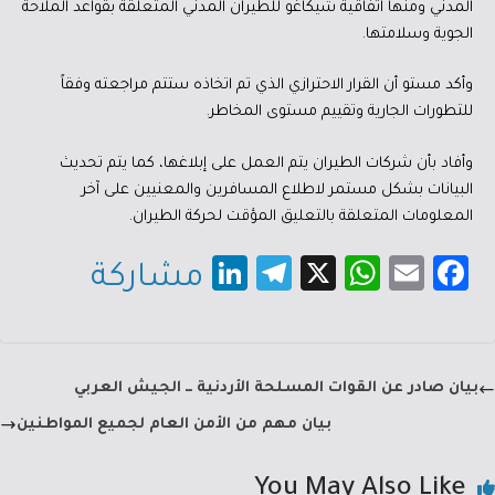
المدني ومنها اتفاقية شيكاغو للطيران المدني المتعلقة بقواعد الملاحة
الجوية وسلامتها.
وأكد مستو أن القرار الاحترازي الذي تم اتخاذه ستتم مراجعته وفقاً
للتطورات الجارية وتقييم مستوى المخاطر.
وأفاد بأن شركات الطيران يتم العمل على إبلاغها، كما يتم تحديث
البيانات بشكل مستمر لاطلاع المسافرين والمعنيين على آخر
المعلومات المتعلقة بالتعليق المؤقت لحركة الطيران.
Li
Te
X
W
E
Fa
مشاركة
nk
le
h
m
c
e
gr
at
ail
e
dI
a
sA
b
بيان صادر عن القوات المسلحة الأردنية ــ الجيش العربي
n
m
p
o
بيان مهم من الأمن العام لجميع المواطنين
p
ok
You May Also Like