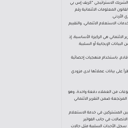
طورة تم بناؤها بالتعاون مع الشريك الاستراتيجي “كريف إس بي
قانون المعلومات الائتمانية رقم
ات الاستعلام الائتماني، والتقييم
الائتماني هي الركيزة الأساسية، إذ
لبيانات الإيجابية أو السلبية.
 قادم، باستخدام منهجيات إحصائية
رأ على بيانات عملائها لدى مزودي
وعات من العملاء دفعة واحدة، وهو
المرتجعة ضمن التقرير الائتماني
سميين المشتركين في خدمة الاستعلام
لاتصالات في جانب الفواتير
لى سجل الأحداث السلبية مثل حالات