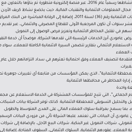
أعمالها من البنك المركزي الأردني، لتباشر نشاطها رسمياً عام 2016، عبر منصة إلكترونية مت
 مجال المعلومات الائتمانية والتقنيات المالية، حيث يخضع نشاط كريف الأردن ل
 سنوات أن تكون المرجعية الأولى للقطاع المصرفي والائتماني، عبر تقديم خدم
بما أسهم في تقليل المخاطر الائتمانية وتعزيز فرص الوصول إلى التمويل.
 عامودي أبرز الخدمات الرئيسية التي تقدمها الشركة، موضحاً أن خدمة التقرير 
ستعلام الائتماني بتقارير تتضمن السيرة الائتمانية الكاملة للعملاء، سواء من ا
 العملاء
 متقدمة لتصنيف العملاء وفق احتمالية تعثرهم في سداد التزاماتهم خلال عام
غيرات.
المحفظة الائتمانية”، الذي يمكن المؤسسات من متابعة أي تغييرات جوهرية تط
 إدارة المخاطر في محافظها الائتمانية.
ة واحدة
ام الجماعي”، التي تتيح للمؤسسات المشتركة في الخدمة الاستعلام عن مجم
صيل والتحليل التسويقي للمحفظة الائتمانية. كذلك توفر الشركة بيانات الشيكات 
اء، بما يسمح بمراقبة سلوك العملاء المالي على المدى المتوسط والطويل.
ّن عامودي أن البيانات التي تعتمد عليها الشركة تأتي من مزودي البيانات الر
لتمويلي، شركات التمويل غير البنكية، شركات البيع الآجل، بالإضافة إلى شركات ا
ية العملاء، عقودهم الائتمانية، السلوك الائتماني، السقوف المتاحة، إضافة إ