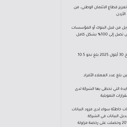
عزيز قطاع الائتمان الوطني، من
لأردن.
مويل من قبل البنوك أو المؤسسات
 بشكل كامل.
وأوضح عامودي بالأرقام أن إجمالي عدد التقارير الائتمانية التي أصدرتها الشركة للأفراد والشركات منذ تأسيسها وحتى تاريخ 30 أيلول 2025 بلغ نحو 10.5
ى نهاية أيلول 2025 ما ما يزيد عن 12 مليون قرض، في حين بلغ عدد العملاء الأفراد
ايدة التي تحظى بها الشركة لدى
ارات التمويلية.
ت خاطئة سواء لدى مزود البيانات
يل البيانات في الشركة.
وحول تأسيس كريف الأردن ودورها في السوق، اشار عامودي إلى أن كريف الأردن تأسست كشركة مساهمة خاصة عام 2015 وحصلت على رخصة مزاولة