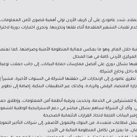
ملاء، شدد عامودي على أن كريف الأردن تولي أهمية قصوى لأمن المعلومات
 تقنيات التشفير المتقدمة أثناء نقلها وتخزينها، وتجري اختبارات دورية لاخ
 خلال العام، وهو ما يعكس فعالية المنظومة الأمنية وصرامتها، كما تعتمد كر
فيها بشكل دوري على أفضل ممارسات حماية البيانات، إلى جانب حملات توعي
 داخل وخارج الشركة.
 تطرق عامودي إلى الإنجازات التي حققتها الشركة في السنوات الأخيرة، مشيراً 
رة الاقتصاد الرقمي والريادة، وكذلك عبر التطبيقات البنكية، إضافة إلى تطوير 
 للمشتركين في الخدمة، وتحديث وترقية أنظمة أمن المعلومات، وإطلاق حمل
لمالي. وأكد أن الشركة تساهم بشكل مباشر في دعم الاستراتيجية الوطنية للش
ير البيانات اللازمة لاتخاذ القرارات الائتمانية الصحيحة.
ل قطاعات متعددة، من البنوك والتمويل الأصغر، إلى شركات التأجير التمويلي،
ن، ما يعزز من تكامل المنظومة المالية في الأردن.