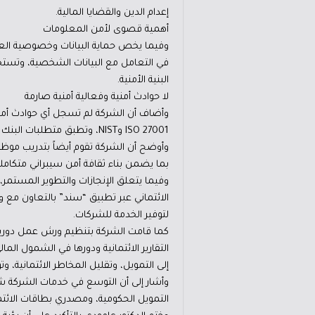
إعدام الدين والقضايا المالية.
أهمية قصوى لأمن المعلومات
وفيما يخص حماية البيانات وخصوصية الع
في التعامل مع البيانات الشخصية، وتستخدم
البنية الأمنية.
لا حوادث أمنية وفعالية أمنية صارمة
وأضاف أن الشركة لم تسجل أي حوادث أمنية
ISO 27001 وNIST، وتطبق متطلبات البنك المركزي الأردني كافة في هذا المجال.
وأوضح أن الشركة تقوم أيضاً بتدريب موظ
بما يضمن بناء ثقافة أمن سيبراني متكاملة
وفيما يتعلق الإنجازات والتطوير المستمر،
الائتماني عبر تطبيق “سند” بالتعاون مع وزا
لتوفير الخدمة للشركات.
كما قامت الشركة بتنظيم ورش عمل دورية
التقارير الائتمانية ودورها في الشمول ا
إلى التمويل، وتقليل المخاطر الائتمانية، وتوف
وأشار إلى أن التوسع في خدمات الشركة شم
التمويل الحكومية، ومصدري بطاقات الائتما