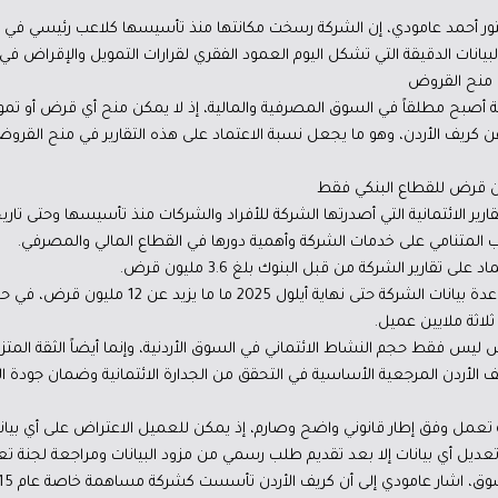
دكتور أحمد عامودي، إن الشركة رسخت مكانتها منذ تأسيسها كلاعب رئيسي في ت
بيانات الدقيقة التي تشكل اليوم العمود الفقري لقرارات التمويل والإقراض في ا
ركة أصبح مطلقاً في السوق المصرفية والمالية، إذ لا يمكن منح أي قرض أو ت
يف الأردن، وهو ما يجعل نسبة الاعتماد على هذه التقارير في منح القروض تصل إلى 100%
 المتنامي على خدمات الشركة وأهمية دورها في القطاع المالي والمصرفي.
قارير الشركة من قبل البنوك بلغ 3.6 مليون قرض.
وأشار إلى ان عدد القروض المحتواة في قاعدة بيانات الشركة حت
لاثة ملايين عميل.
س ليس فقط حجم النشاط الائتماني في السوق الأردنية، وإنما أيضاً الثقة المتز
الأردن المرجعية الأساسية في التحقق من الجدارة الائتمانية وضمان جودة القر
ة تعمل وفق إطار قانوني واضح وصارم، إذ يمكن للعميل الاعتراض على أي بيانا
 تعديل أي بيانات إلا بعد تقديم طلب رسمي من مزود البيانات ومراجعة لجنة تعد