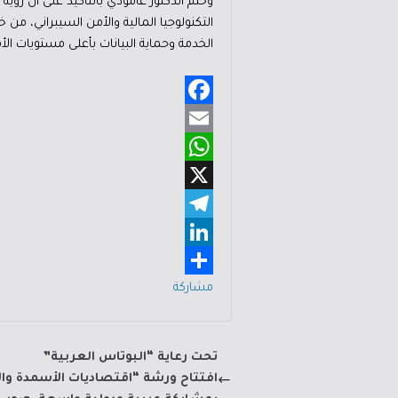
وختم الدكتور عامودي بالتأكيد على أن رؤ
التكنولوجيا المالية والأمن السيبراني، من 
الخدمة وحماية البيانات بأعلى مستويات الأم
F
a
E
m
W
c
e
h
X
a
b
a
T
i
o
e
L
t
l
l
i
s
o
مشاركة
A
e
n
k
p
g
k
تحت رعاية “البوتاس العربية”
p
e
r
افتتاح ورشة “اقتصاديات الأسمدة وا