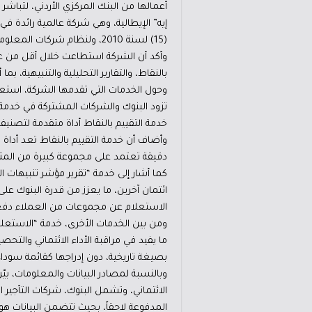
إيه” الإيطالية، وهي شركة عالمية رائدة في
(15) لسنة 2010، ولنظام شركات المعلومات الائتمانية رقم (36) لسنة 2011، إضافة إلى الرقابة المباشرة من البنك المركزي الأردني.
وأكد أن الشركة استطاعت خلال أقل من عشر
بالنقاط، والتقارير التحليلية والتنبيهية، 
وحول الخدمات التي تقدمها الشركة، استعرض
تزود البنوك والشركات المشتركة في خدمة الا
خدمة التقييم بالنقاط أداة متقدمة لتصنيف
وأضاف أن خدمة التقييم بالنقاط تعد أداة
دقيقة تعتمد على مجموعة كبيرة من المت
كما أشار إلى خدمة “تقرير مؤشر تنبيهات 
ائتمان آخرين، ما يعزز من قدرة البنوك على
الاستعلام عن مجموعات من العملاء دفع
ومن بين الخدمات الأخرى، خدمة “الاستعل
ما يفيد في مراقبة الأداء الائتماني والتح
بصيغة تاريخية، دون إدراجها كقائمة سود
وبالنسبة لمصادر البيانات والمعلومات، بي
الائتماني، وتشمل البنوك، شركات التأجير ا
المدفوعة لاحقاً، بحيث تتضمن البيانات هو