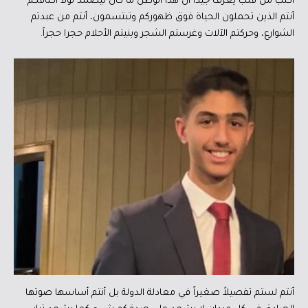
أكتب من قلب يعرف جيداً أن هذا الوطن ما كان ليصمد لولا أكتافكم
أنتم الذين تحملون الحياة فوق ظهوركم وتبتسمون، أنتم من عبدتم
الشوارع، وحركتم الآلات وغرستم الشجر وبنيتم الأحلام حجرا حجراً.
أنتم لستم تفصيلاً صغيراً في معادلة الدولة بل أنتم أساسها صوتها