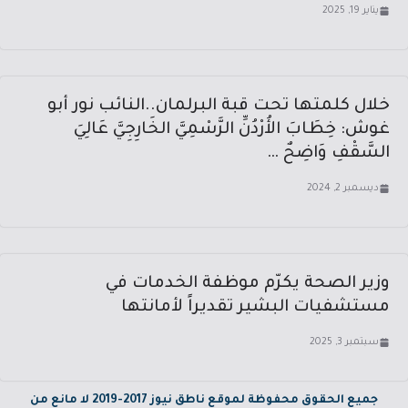
يناير 19, 2025
خلال كلمتها تحت قبة البرلمان..النائب نور أبو
غوش: خِطَابَ الأُرْدُنِّ الرَّسْمِيَّ الخَارِجِيَّ عَالِيَ
السَّقْفِ وَاضِحٌ …
ديسمبر 2, 2024
وزير الصحة يكرّم موظفة الخدمات في
مستشفيات البشير تقديراً لأمانتها
سبتمبر 3, 2025
جميع الحقوق محفوظة لموقع ناطق نيوز 2017-2019 لا مانع من