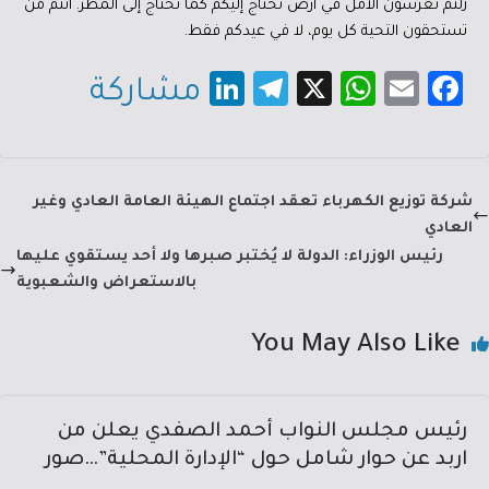
زلتم تغرسون الأمل في أرض تحتاج إليكم كما تحتاج إلى المطر. أنتم من
تستحقون التحية كل يوم، لا في عيدكم فقط.
Li
Te
X
W
E
Fa
مشاركة
nk
le
h
m
c
e
gr
at
ail
e
dI
a
sA
b
شركة توزيع الكهرباء تعقد اجتماع الهيئة العامة العادي وغير
n
m
p
o
العادي
p
ok
رئيس الوزراء: الدولة لا يُختبر صبرها ولا أحد يستقوي عليها
بالاستعراض والشعبوية
You May Also Like
رئيس مجلس النواب أحمد الصفدي يعلن من
اربد عن حوار شامل حول “الإدارة المحلية”…صور