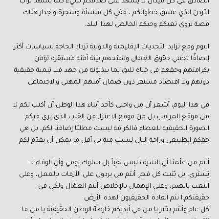
الصادق في كل ميدان لا يشهد على صدقكم شيء كما يشهد تراب
الأردن الذي عشق خطواتكم ، ففي كل منشأة وشجرة و جدار هناك
قصة تروي تعبكم وحبكم الخالص لهذا البلد.
اليوم ومع تزايد التحديات الإقليمية والدولية تزداد الحاجة لسياسات أكثر
إنصافًا تحمي حقوق العمال وتمنحهم بيئة آمنة مستقرة تؤمن
بكرامتهم وحقهم في حياة تليق بما يبذلونه من جهد فلا تنمية حقيقية
دونهم ولا اقتصاد مستقر دون ضمان أمنهم المهني والاجتماعي
في هذا اليوم، أشعر أن من واجبي كأحد أبناء هذا الوطن أن أكتب لكم لا
من موقع المراقب بل من موقع الاعتزاز من القلب الذي يرى فيكم
الصورة الحقيقية للعطاء فالكرامة ليست مطلبًا إضافيًا لكم، بل هي
حقكم الطبيعي وراحة البال ليست منة بل أقل ما يمكن أن يقدّم لكم
أنتم من علّمنا أن الشرف ليس لقباً بل سلوك يومي وأن الوفاء لا
يُشترى، بل يُثبت كل فجر. أنتم من يردون على الأزمات بالعمل، وعلى
التعب بالصبر، وعلى الإهمال بالإخلاص أنتم العمّال ولكن في
حقيقتكم،ا نتم القادة الحقيقيون لهذه الأرض
كل عام وأنتم بخير يا من في أيديكم خارطة الوطن الحقيقية يا من ما