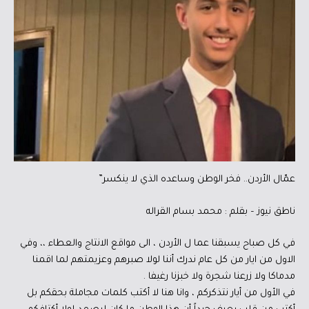
عمّال الأردن.. فخر الوطن وساعده الذي لا ينكسر”
ناطق نيوز – بقلم : محمد بسام القراله
في كل صباح يسبقنا عما ل الأردن ، الى مواقع الانتاج والعطاء ،، وفي
الاول من ايار من كل عام ندرك أننا لولا صبرهم وعزيمتهم لما اقمنا
مدماكا ولا زرعنا شجرة ولا خبزنا رغيفا .
في الأول من أيار نتذكركم ، وانا هنا لا أكتب كلمات مجاملة بحقكم بل