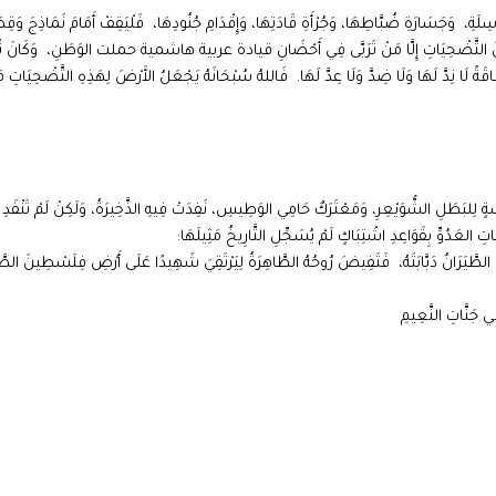
َاسِلَةِ، وَجَسَارَةِ ضُبَّاطِهَا، وَجُرْأَةِ قَادَتِهَا، وَإِقْدَامِ جُنُودِهَا، فَلْيَقِفْ أَمَامَ نَمَاذِجَ و
فِيعِ مِنَ التَّضْحِيَاتِ إِلَّا مَنْ تَرَبَّى فِي أَحْضَانِ قيادة عربية هاشمية حملت الوَطَنِ، وَكَانَ تُ
ا نِدَّ لَهَا وَلَا ضِدَّ وَلَا عِدَّ لَهَا. فَاللهُ سُبْحَانَهُ يَجْعَلُ الأَرْضَ لِهَذِهِ التَّضْحِيَاتِ م
َشَرِسَةٍ لِلبَطَلِ الشُّوَيْعِرِ، وَمَعْتَرَكٌ حَامِي الوَطِيسِ، نَفِدَتْ فِيهِ الذَّخِيرَةُ، وَلَكِنْ لَمْ تَنْفَدِ
َاتِ العَدُوِّ بِقَوَاعِدِ اشْتِبَاكٍ لَمْ يُسَجِّلِ التَّارِيخُ مَثِيلَهَا:
الطَّيَرَانُ دَبَّابَتَهُ، فَتَفِيضَ رُوحُهُ الطَّاهِرَةُ لِيَرْتَقِيَ شَهِيدًا عَلَى أَرْضِ فِلَسْطِينَ الطَّ
ِي جَنَّاتِ النَّعِيمِ