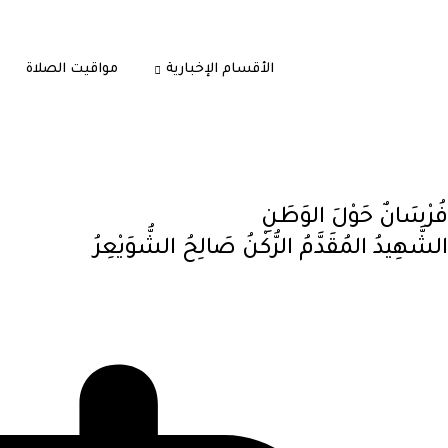
الأقسام الإخبارية
مواقيت الصلاة
فُرْسَانٌ حَوْلَ الوَطَنِ
الشَّهِيدُ المُقَدَّمُ الرُّكْنُ صَالِحُ الشُّوَيْعِرُ