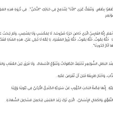
َهْرًا بِظَهْرٍ، وَتَنْفَكُّ عُرَى “الأَنَا” لِتَنْدَمِجَ فِي حَبَائِكِ “النَّحْنُ”. فِي ذُرْوَةِ هَذِهِ العَقِ
َيْعِرِ.
َ، نَعَمْ، إِنَّهُ الفَارِسُ الَّذِي خَاضَ حَرْبًا ضَرُوسًا، لَا لِمَكْسَبٍ وَلَا لِمَنْصِبٍ، وَلَمْ يَبْحَثْ عَنْ
ُّهُ يَمُوتُ، خَلُّهُ يَمُوتُ، خَلُّهُ يَزُورُ المَقْبَرَهْ، يَا يُمَّهْ لَا تَبْكِي عَلَيَّ، هَذِهِ المَنَايَا مُقَدَّر
آثَارُ جُدُودِنَا”.
 البَطَلِ الشُّوَيْعِرِ تَخْتَلِفُ البُطُولَاتُ وَتَتَنَوَّعُ الأَسْمَاءُ، وَلَا فَرْقَ بَيْنَ العُقَابِ وَالصّ
َاتِ، وَاخْتَارَ طَرِيقَهُ قَبْلَ أَنْ تُفْرَضَ عَلَيْهِ…
 إِنَّهَا قِصَّةُ البَحْثِ الدَّؤُوبِ عَنْ سَرْدِيَّةِ الجُنْدِيِّ الأُرْدُنِيِّ فِي بُيُوتِنَا وَإِرْثِنَا.
َالتَّفَوُّقِ وَالكَمَالِ الإِنْسَانِيِّ، الَّذِي تَرَكَ رَغَدَ العَيْشِ لِيَحْمِلَ مَشَاعِلَ الشَّهَادَةِ.