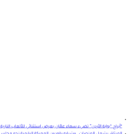
*أبراج “بوابة الأردن” تضيء سماء عمّان بعرض استثنائي للألعاب النارية وال
الميثاق يشعل المنصات.. وشبابه يقودون المعركة الرقمية نحو مجلس ش