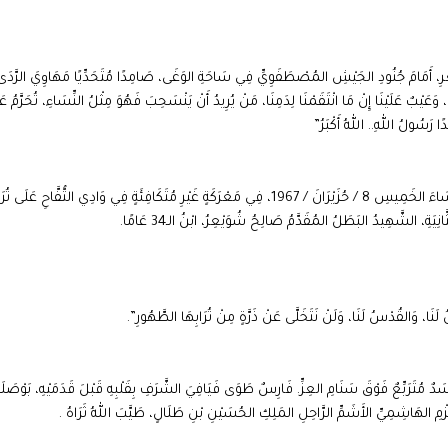
عِرِ، أَمَامَ جُنُودِ الجَيْشِ المُصْطَفَوِيِّ فِي سَاحَةِ الوَغَى، صَامِدًا مُتَحَدِّيًا مَهَاوِيَ الرَّدَى
ِ 1948، وَدَمُ شُهَدَائِنَا أَمَانَةٌ فِي أَعْنَاقِنَا، وَعَيْبٌ عَلَيْنَا إِنْ مَا انْتَقَمْنَا لِدَمِنَا، مَنْ يُرِيدُ أَنْ يَنْسَحِبَ فَهُوَ مِثْلُ النِّسَاءِ، تُحَرَّمُ ع
ًا رَسُولُ اللهِ.. اللهُ أَكْبَرُ”
وَهْنَا حَدَّثَنِي وَالِدِي رَحِمَهُ اللهُ: أَنَّهُ عَلَى ثَرَى فِلَسْطِينَ، كَانَتِ السَّاعَةُ السَّابِعَةَ مَسَاءَ الخَمِيسِ 8 / حُزَيْرَانَ / 1967، فِي مَعْرَكَةٍ غَيْرِ مُتَكَافِئَةٍ فِي وَادِي التُّفَّاحِ عَ
ةِ، الشَّهِيدُ البَطَلُ المُقَدَّمُ صَالِحُ شُوَيْعِرُ، ابْنُ الـ34 عَامًا.
ا، وَالقُدْسُ لَنَا، وَلَنْ نَتَخَلَّى عَنْ ذَرَّةٍ مِنْ تُرَابِهَا الطَّهُورِ”.
ُتَرَبِّعٌ فَوْقَ سَنَامِ العِزِّ. فَارِسٌ طَوَى فَيَافِيَ الشَّرَفِ بِقَلْبِهِ قَبْلَ قَدَمَيْهِ، بَوْصَلَتُ
َزْمِ الهَاشِمِيِّ الأَشَمِّ الرَّاحِلِ المَلِكِ الحُسَيْنِ بْنِ طَلَالٍ، طَيَّبَ اللهُ ثَرَاهُ .