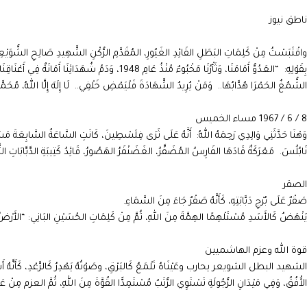
ناطق نيوز
واقْتَبَسْتُ مِنْ كَلِمَاتِ البَطَلِ القَائِدِ الغَيُورِ، المُقَدَّمِ الرُّكْنِ الشَّهِيدِ صَالِحِ الشُّوَيْ
بِقَوْلِهِ: “العَدُوُّ أَمَامَنَا، وَثَأْرُنَا مَخْبُوءٌ مُنْذُ عَام
الشُّمُغُ الحَمْرَا هُدَّابُهَا.. وَمَنْ يُرِيدُ الشَّهَادَةَ فَلْيَمْضِ خَلْفِي.. لَا إِلَهَ إِلَّا اللهُ، مُحَمَّد
8 / 6 / 1967 مساء الخميس
نَابُلُسَ. مَعْرَكَةٌ قَادَهَا الفَارِسُ المُضَفَّرُ، الغَضَنْفَرُ الهَصُورُ، قَائِدُ كَتِيبَةِ الدَّبَّابَاتِ الثَّانِيَ
الصقر
صَقْرٌ عَلَى بُرْجِ دَبَّابَتِهِ، كَأَنَّهُ صَقْرٌ جَاءَ مِنَ السَّمَاءِ.
يَنْهَضُ كَالأَسَدِ مُسْتَلْهِمًا الهِمَّةَ مِنَ اللهِ، ثُمَّ مِنْ كَلِمَاتِ الحُسَيْنِ البَانِي: “الأَرْضُ لَنَ
قوة الله وعزم الهاشميين
الشهيد البطل الشويعر يحارب وعَيْنَاهُ تَلْمَعُ كَالبَرْقِ، وصَوْتُهُ يَهْدِرُ كَالرَّعْدِ، كَأَنَّهُ أَسَدٌ م
الأُفُقُ، وَفِي مَيْدَانِ الرُّجُولَةِ تَسْتَوِي الرُّتَبُ مُسْتَمِدًّا القُوَّةَ مِنَ اللهِ، ثُمَّ العزم مِنْ ع