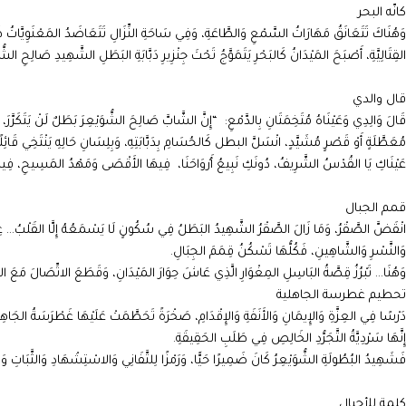
كانّه البحر
وَهُنَاكَ تَتَعَانَقُ مَهَارَاتُ السَّمْعِ وَالطَّاعَةِ، وَفِي سَاحَةِ النِّزَالِ تَتَعَاضَدُ المَعْنَوِيَّاتُ ظ
القِتَالِيَّةِ، أَصْبَحَ المَيْدَانُ كَالبَحْرِ يَتَمَوَّجُ تَحْتَ جِنْزِيرِ دَبَّابَةِ البَطَلِ الشَّهِيدِ صَالِحِ الشُّو
قال والدي
قَالَ وَالِدِي وَعَيْنَاهُ مُتَخِمَتَانِ بِالدَّمْعِ: “إِنَّ الشَّابَّ صَالِحَ الشُّوَيْعِرَ بَطَلٌ لَنْ يَتَكَرَّر
مُعَطَّلَةٍ أَوْ قَصْرٍ مُشَيَّدٍ، انْسَلَّ البطل كَالحُسَامِ بِدَبَّابَتِهِ، وَبِلِسَانِ حَالِهِ يَنْتَخِي قَائِلًا: خَل
عَيْنَاكِ يَا القُدْسُ الشَّرِيفُ، دُونَكِ نَبِيعُ أَرْوَاحَنَا، فِيهَا الأَقْصَى وَمَهْدُ المَسِيحِ، فِيهَا 
قمم الجبال
انْقَضَّ الصَّقْرُ، وَمَا زَالَ الصَّقْرُ الشَّهِيدُ البَطَلُ فِي سُكُونٍ لَا يَسْمَعُهُ إِلَّا القَلْبُ… عِنْدَ
وَالنَّسْرِ وَالشَّاهِينِ، فَكُلُّهَا تَسْكُنُ قِمَمَ الجِبَالِ.
وَهُنَا… تَبْرُزُ قِصَّةُ البَاسِلِ المِغْوَارِ الَّذِي عَاشَ حِوَارَ المَيْدَانِ، وَقَطَعَ الاتِّصَالَ مَعَ الذّ
تحطيم غطرسة الجاهلية
دَرْسًا فِي العِزَّةِ وَالإِيمَانِ وَالأَنَفَةِ وَالإِقْدَامِ، صَخْرَةً تَحَطَّمَتْ عَلَيْهَا غَطْرَسَةُ الجَاهِلِيَّةِ.
إِنَّهَا سَرْدِيَّةُ التَّجَرُّدِ الخَالِصِ فِي طَلَبِ الحَقِيقَةِ.
فَشَهِيدُ البُطُولَةِ الشُّوَيْعِرُ كَانَ ضَمِيرًا حَيًّا، وَرَمْزًا لِلتَّفَانِي وَالاسْتِشْهَادِ وَالثَّبَاتِ و
كلمة للأجيال