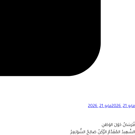
مايو 21, 2026
مايو 21, 2026
فُرْسَانٌ حَوْلَ الوَطَنِ
الشَّهِيدُ المُقَدَّمُ الرُّكْنُ صَالِحُ الشُّوَيْعِرُ