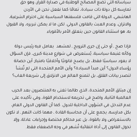
سياساته التي تضع المصالح الوطنية في صدارة القرار، وهو حق
تمارسه كل دولة ذات سيادة، تمامًا كما نفعل نحن في الأردن
الهاشمي، الدولة التي قامت فلسفتها السياسية على احترام الشرعية،
والاتزان، وعدم العبث بالقانون الدولي. لكن ما لا يمكن تبريره، ولا القبول
به، هو استثناء القانون حين يتعلق الأمر بالأقوياء.
فإذا صح ـ أو حتى إن جرى الترويج ـ لمشهد يعامل فيه رئيس دولة
وكأنه غنيمة سياسية، يُستعرض في شوارع مدينة كبرى، فإن السؤال
لا يعود سياسيًا فقط، بل يصبح قانونيًا وأخلاقيًا بامتياز: أين حصانة
رؤساء الدول؟ أين مبدأ السيادة؟ وأين الأمم المتحدة التي لم تُنشأ
لتصدر بيانات القلق، بل لتمنع العالم من الانزلاق إلى شريعة الغاب؟
إن ميثاق الأمم المتحدة، الذي طالما تغنى به المنتصرون بعد الحرب
العالمية الثانية، واضح في تحريمه لاستخدام القوة، وفي تأكيده على
عدم التدخل في الشؤون الداخلية للدول. كما أن القانون الدولي العام،
بكل مدارسه، يجمع على أن محاسبة القادة ـ مهما كانت التهم ـ لا تكون
بالاستعراض ولا بالقوة، بل عبر محاكم مختصة وإجراءات عادلة، وإلا
تحول القانون إلى أداة انتقائية تُشهر في وجه الضعفاء فقط.