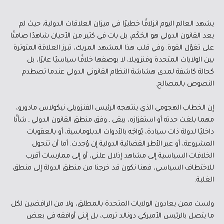
يشهد العالم اليوم انزلاقًا خطيرًا في ميزان العلاقات الدولية، حيث لم
يعد القانون الدولي هو الحَكَم، بل بات في كثير من الأحيان شاهدًا صامتًا
على تغوّل القوة. وفي قلب هذا المشهد المربك، تبرز العلاقة المتوترة
بين الولايات المتحدة وفنزويلا، لا بوصفها خلافًا سياسيًا عابرًا، بل
كحالة كاشفة لمدى هشاشة النظام القانوني الدولي عندما تصطدم
النصوص بالمصالح.
إن الخطاب الهجومي الذي ينتهجه الرئيس الفنزويلي نيكولاس مادورو،
مهما بلغت حدته أو استفزازه، يبقى ـ وفق منطق القانون الدولي ـ شأنًا
داخليًا لدولة ذات سيادة، يُواجَه بالأدوات الدبلوماسية، أو بالعقوبات
المشروعة، أو عبر الأطر القضائية الدولية إن وُجدت. أما أن تتحول
الخلافات السياسية إلى مشاهد إذلال علني، أو إلى ممارسات أقرب
للاختطاف السياسي، فهنا نكون قد خرجنا من منطق الدولة إلى منطق
الغلبة.
ولست ممن يعادون الولايات المتحدة بالمطلق، ولا من الرافضين لكل
ما يتصل بالرئيس الأميركي دونالد ترمب، بل إنني أوافقه في بعض