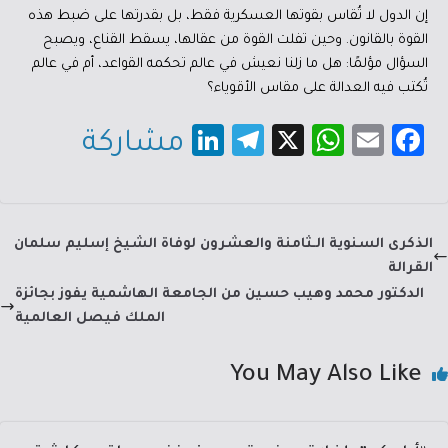
إن الدول لا تُقاس بقوتها العسكرية فقط، بل بقدرتها على ضبط هذه
القوة بالقانون. وحين تفلت القوة من عقالها، يسقط القناع، ويصبح
السؤال مؤلمًا: هل ما زلنا نعيش في عالم تحكمه القواعد، أم في عالم
تُكتب فيه العدالة على مقاس الأقوياء؟
Li
Te
X
W
E
Fa
مشاركة
nk
le
h
m
c
e
gr
at
ail
e
dI
a
sA
b
الذكرى السنوية الـثامنة والعشرون لوفاة الشيخ إسليم سلمان
n
m
p
o
القرالة
p
ok
الدكتور محمد وهيب حسين من الجامعة الهاشمية يفوز بجائزة
الملك فيصل العالمية
You May Also Like